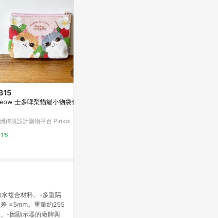
315
$1,680
$490
eow 士多啤梨貓貓小物袋化妝
口金化妝包
寶貝圖畫訂製
亞洲跨境設計購物平台 Pinkoi
亞洲跨境設計購物
洲跨境設計購物平台 Pinkoi
1%
1%
1%
防水複合材料。-多重隔
±5mm。重量約255
。-因顯示器的廠牌與