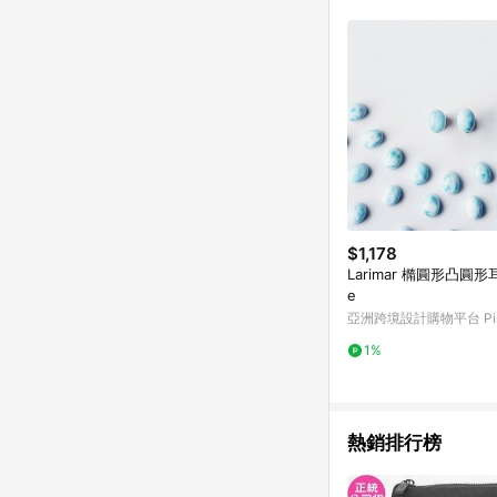
符合導購資格；承上，首次下
$1,178
Larimar 橢圓形凸圓形耳
e
亞洲跨境設計購物平台 Pin
1%
熱銷排行榜