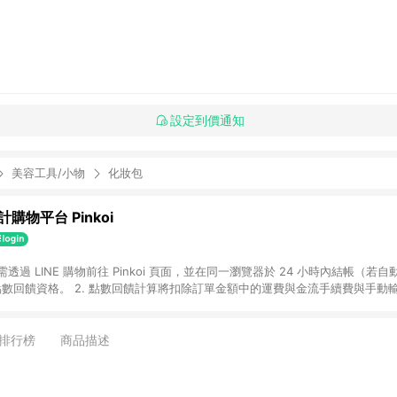
設定到價通知
美容工具/小物
化妝包
購物平台 Pinkoi
 需透過 LINE 購物前往 Pinkoi 頁面，並在同一瀏覽器於 24 小時內結帳（若自
具點數回饋資格。 2. 點數回饋計算將扣除訂單金額中的運費與金流手續費與手動
點數回饋訂單不得享有 Pinkoi 站方優惠，例如首購優惠，P coins，全站(不包含
E 購物連結到 Pinkoi 以外之網站購買之商品不具贈點資格。 5. 取消訂單或退貨
APP 請更新至Android v4.6.0 / iOS v4.1.5 以上才具贈點資格。 7. 點
排行榜
商品描述
資商品，禮物卡，開館保證金，補運費，攤位費等不具贈點資格。 9. LINE 購物
inkoi 商品資訊頁及購物車不符，以 Pinkoi 購物商品資訊頁及購物車標示為準。
明為準。 11. 若於 LINE 購物前往 Pinkoi 頁面後才首次下載 Pinkoi A