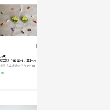
。
590
降價
降價
繡耳環 015 草綠 / 耳針款
$285
$285
(降$189)
(降$189
洲跨境設計購物平台 Pinkoi
Pure系列 玻璃耳環 耳夾 單隻 不
Pure系列 玻
規則 透明 粉紅
規則 透明 深
1%
亞洲跨境設計購物平台 Pinkoi
亞洲跨境設計購物
1%
1%