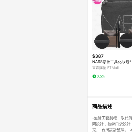
$387
NARS彩妝工具化妝包*
東森購物 ETMall
0.5%
商品描述
-無縫工藝製程，取代傳
間設計，拉鍊口袋設計，
克。-台灣設計監製。