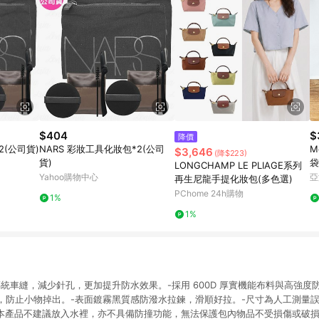
$404
$
降價
2(公司貨)
NARS 彩妝工具化妝包*2(公司
M
$3,646
(降$223)
貨)
袋
LONGCHAMP LE PLIAGE系列
Yahoo購物中心
亞
再生尼龍手提化妝包(多色選)
PChome 24h購物
1%
1%
統車縫，減少針孔，更加提升防水效果。-採用 600D 厚實機能布料與高強度
防止小物掉出。-表面鍍霧黑質感防潑水拉鍊，滑順好拉。-尺寸為人工測量誤差 
-本產品不建議放入水裡，亦不具備防撞功能，無法保護包內物品不受損傷或破損