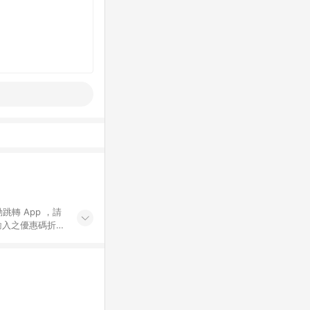
動跳轉 App ，請
輸入之優惠碼折
手動輸入之優惠
行為，不具贈點資
數將於出貨後 45 天
站上之商品規格、
 10. 點數紅包
PP 並完成訂單，不