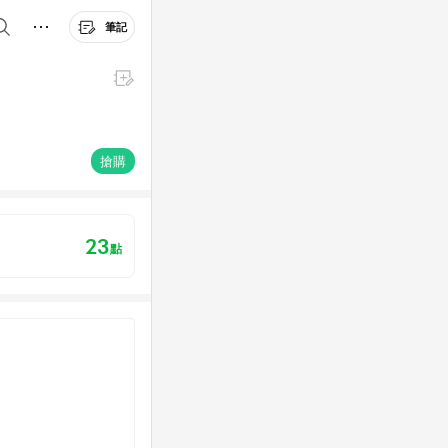
筆記
搶購
23
點