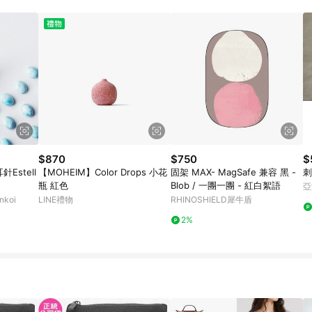
載 Pinkoi APP 後，需透過 LINE 購物前往 Pinkoi 頁面，方享導購資格
$870
$750
$
針Estell
【MOHEIM】Color Drops 小花
固架 MAX- MagSafe 兼容 黑 -
刺
瓶 紅色
Blob / 一團一團 - 紅白絮語
亞
koi
LINE禮物
RHINOSHIELD犀牛盾
2%