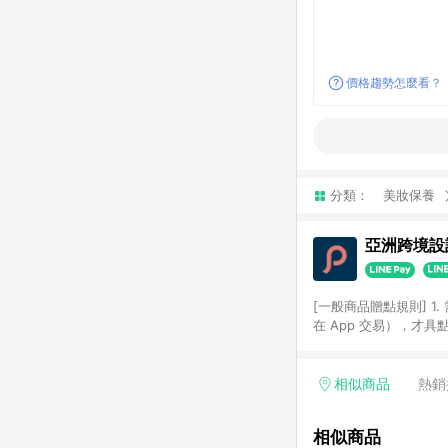
價格趨勢怎麼看？
分類：
美妝保養
亞洲跨境設計
[一般商品贈點規則] 1.
在 App 交易），才
扣。 3. LINE 購物
碼)。 4. 透過 LIN
格，部分退款不在此限。 6. 
相似商品
熱銷
後發送。 8. 群眾募
顏色、價位、贈品如與 P
相似商品
使用規則請以點數紅包活動說