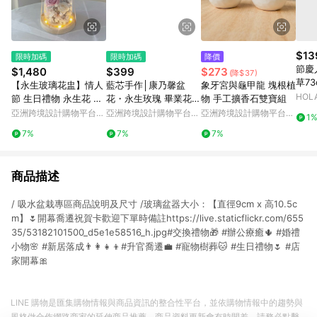
$13
限時加碼
限時加碼
降價
節慶
$1,480
$399
$273
(降$37)
草73
【永生玻璃花盅】情人
藍芯手作│康乃馨盆
象牙宮與龜甲龍 塊根植
HOL
節 生日禮物 永生花 玻
花・永生玫瑰 畢業花束
物 手工擴香石雙寶組
璃盅罩 永生玻璃花盅
生日禮物 母親節禮盒
亞洲跨境設計購物平台
亞洲跨境設計購物平台
亞洲跨境設計購物平台
1
Pinkoi
Pinkoi
Pinkoi
7%
7%
7%
商品描述
/ 吸水盆栽專區商品說明及尺寸 /玻璃盆器大小：【直徑9cm x 高10.5c
m】🌷開幕喬遷祝賀卡歡迎下單時備註https://live.staticflickr.com/655
35/53182101500_d5e1e58516_h.jpg#交換禮物🎁 #辦公療癒🌵 #婚禮
小物🌸 #新居落成👨‍👩‍👧‍👦#升官喬遷️💼 #寵物樹葬🐱 #生日禮物🌷 #店
家開幕🎀
LINE 購物是匯集購物情報與商品資訊的整合性平台，並依購物情報中的趨勢與
風格做合作網路商家的延伸商品推薦，商品資料更新會有時間差，請務必點擊