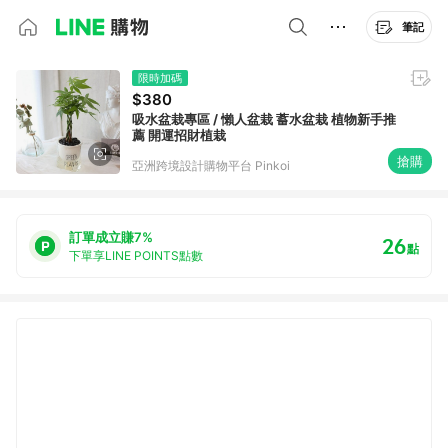
筆記
限時加碼
$380
吸水盆栽專區 / 懶人盆栽 蓄水盆栽 植物新手推
薦 開運招財植栽
搶購
亞洲跨境設計購物平台 Pinkoi
訂單成立賺7%
26
點
下單享LINE POINTS點數