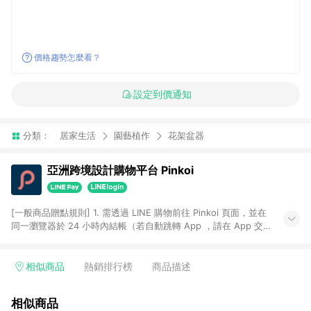
價格趨勢怎麼看？
設定到價通知
分類：
居家生活
園藝植作
花架盆器
亞洲跨境設計購物平台 Pinkoi
[一般商品贈點規則] 1. 需透過 LINE 購物前往 Pinkoi 頁面，並在
同一瀏覽器於 24 小時內結帳（若自動跳轉 App ，請在 App 交
易），才具點數回饋資格。 2. 點數回饋計算將扣除訂單金額中的
運費與金流手續費與手動輸入之優惠碼折扣。 3. LINE 購物點數
回饋訂單不得享有 Pinkoi 站方優惠，例如首購優惠，P coins，
相似商品
熱銷排行榜
商品描述
全站(不包含手動輸入之優惠碼)。 4. 透過 LINE 購物連結到
Pinkoi 以外之網站購買之商品不具贈點資格。 5. 取消訂單或退貨
相似商品
行為，不具贈點資格，部分退款不在此限。 6. APP 請更新至