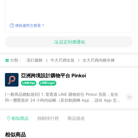
價格趨勢怎麼看？
設定到價通知
分類：
流行服飾
中大尺碼女裝
女大尺碼內睡衣褲
亞洲跨境設計購物平台 Pinkoi
[一般商品贈點規則] 1. 需透過 LINE 購物前往 Pinkoi 頁面，並在
同一瀏覽器於 24 小時內結帳（若自動跳轉 App ，請在 App 交
易），才具點數回饋資格。 2. 點數回饋計算將扣除訂單金額中的
運費與金流手續費與手動輸入之優惠碼折扣。 3. LINE 購物點數
回饋訂單不得享有 Pinkoi 站方優惠，例如首購優惠，P coins，
相似商品
熱銷排行榜
商品描述
全站(不包含手動輸入之優惠碼)。 4. 透過 LINE 購物連結到
Pinkoi 以外之網站購買之商品不具贈點資格。 5. 取消訂單或退貨
相似商品
行為，不具贈點資格，部分退款不在此限。 6. APP 請更新至