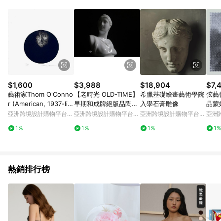
Android v4.6.0 / iOS v4.1.5 以上才具贈點資格。 7. 點數將於出
貨後 45 天後發送。 8. 群眾募資商品，禮物卡，開館保證金，補
運費，攤位費等不具贈點資格。 9. LINE 購物站上之商品規格、
顏色、價位、贈品如與 Pinkoi 商品資訊頁及購物車不符，以
Pinkoi 購物商品資訊頁及購物車標示為準。 10. 點數紅包使用規
則請以點數紅包活動說明為準。 11. 若於 LINE 購物前往 Pinkoi
頁面後才首次下載 Pinkoi APP 並完成訂單，不符合導購資格；承
上，首次下載 Pinkoi APP 後，需透過 LINE 購物前往 Pinkoi 頁
面，方享導購資格。
$1,600
$3,988
$18,904
$7,4
藝術家Thom O'Conno
【老時光 OLD-TIME】
希臘基礎繪畫藝術學院
弦藝
r (American, 1937-livi
早期和成牌絕版品陶瓷
入學石膏雕像
品蒙
ng) - 簽名版畫
維納斯
裝飾
亞洲跨境設計購物平台
亞洲跨境設計購物平台
亞洲跨境設計購物平台
亞洲
Pinkoi
Pinkoi
Pinkoi
Pinko
1%
1%
1%
1
熱銷排行榜