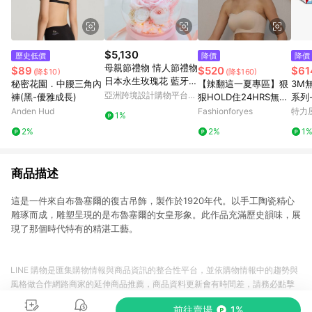
$5,130
歷史低價
降價
降價
母親節禮物 情人節禮物
$89
$520
$61
(降$10)
(降$160)
日本永生玫瑰花 藍牙音
秘密花園．中腰三角內
【辣翻這一夏專區】狠
3M
箱
亞洲跨境設計購物平台
褲(黑-優雅成長)
狠HOLD住24HRS無感
系列
Pinkoi
平口內衣(日不落款)
Anden Hud
Fashionforyes
特力
1%
2%
2%
1
商品描述
這是一件來自布魯塞爾的復古吊飾，製作於1920年代。以手工陶瓷精心
雕琢而成，雕塑呈現的是布魯塞爾的女皇形象。此作品充滿歷史韻味，展
現了那個時代特有的精湛工藝。
LINE 購物是匯集購物情報與商品資訊的整合性平台，並依購物情報中的趨勢與
風格做合作網路商家的延伸商品推薦，商品資料更新會有時間差，請務必點擊
商品至各合作網路商家，確認現售價與購物條件，一切資訊以合作廠商網頁為
前往賣場
1%
準。