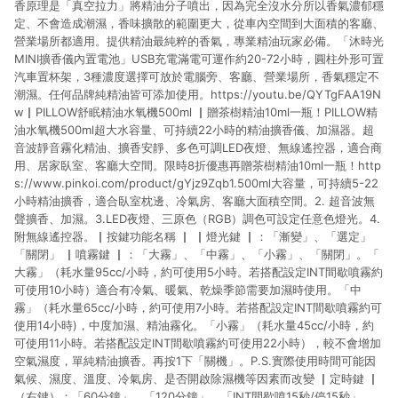
香原理是「真空拉力」將精油分子噴出，因為完全沒水分所以香氣濃郁穩
定、不會造成潮濕，香味擴散的範圍更大，從車內空間到大面積的客廳、
營業場所都適用。提供精油最純粹的香氣，專業精油玩家必備。「沐時光
MINI擴香儀內置電池」USB充電滿電可運作約20-72小時，圓柱外形可置
汽車置杯架，3種濃度選擇可放於電腦旁、客廳、營業場所，香氣穩定不
潮濕。任何品牌純精油皆可添加使用。https://youtu.be/QYTgFAA19N
w▏PILLOW舒眠精油水氧機500ml ▏贈茶樹精油10ml一瓶！PILLOW精
油水氧機500ml超大水容量、可持續22小時的精油擴香儀、加濕器。超
音波靜音霧化精油、擴香安靜、多色可調LED夜燈、無線遙控器，適合商
用、居家臥室、客廳大空間。限時8折優惠再贈茶樹精油10ml一瓶！http
s://www.pinkoi.com/product/gYjz9Zqb1.500ml大容量，可持續5-22
小時精油擴香，適合臥室枕邊、冷氣房、客廳大面積空間。2. 超音波無
聲擴香、加濕。3.LED夜燈、三原色（RGB）調色可設定任意色燈光。4.
附無線遙控器。▏按鍵功能名稱 ▏ ▏燈光鍵 ▏：「漸變」、「選定」
「關閉」 ▏噴霧鍵 ▏：「大霧」、「中霧」、「小霧」、「關閉」。「
大霧」（耗水量95cc/小時，約可使用5小時。若搭配設定INT間歇噴霧約
可使用10小時）適合有冷氣、暖氣、乾燥季節需要加濕時使用。「中
霧」（耗水量65cc/小時，約可使用7小時。若搭配設定INT間歇噴霧約可
使用14小時)，中度加濕、精油霧化。「小霧」（耗水量45cc/小時，約
可使用11小時。若搭配設定INT間歇噴霧約可使用22小時），較不會增加
空氣濕度，單純精油擴香。再按1下「關機」。P.S.實際使用時間可能因
氣候、濕度、溫度、冷氣房、是否開啟除濕機等因素而改變 ▏定時鍵 ▏
（右鍵）：「60分鐘」、「120分鐘」、「INT間歇噴15秒/停15秒」、