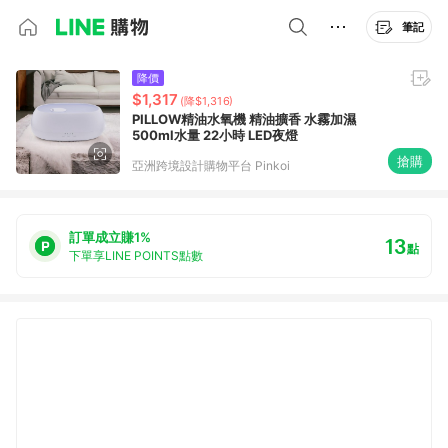
筆記
降價
$1,317
(降$1,316)
PILLOW精油水氧機 精油擴香 水霧加濕
500ml水量 22小時 LED夜燈
搶購
亞洲跨境設計購物平台 Pinkoi
訂單成立賺1%
13
點
下單享LINE POINTS點數