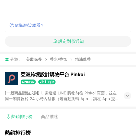
價格趨勢怎麼看？
設定到價通知
分類：
美妝保養
香水/香氛
精油薰香
亞洲跨境設計購物平台 Pinkoi
[一般商品贈點規則] 1. 需透過 LINE 購物前往 Pinkoi 頁面，並在
同一瀏覽器於 24 小時內結帳（若自動跳轉 App ，請在 App 交
易），才具點數回饋資格。 2. 點數回饋計算將扣除訂單金額中的
運費與金流手續費與手動輸入之優惠碼折扣。 3. LINE 購物點數
回饋訂單不得享有 Pinkoi 站方優惠，例如首購優惠，P coins，
熱銷排行榜
商品描述
全站(不包含手動輸入之優惠碼)。 4. 透過 LINE 購物連結到
Pinkoi 以外之網站購買之商品不具贈點資格。 5. 取消訂單或退貨
熱銷排行榜
行為，不具贈點資格，部分退款不在此限。 6. APP 請更新至