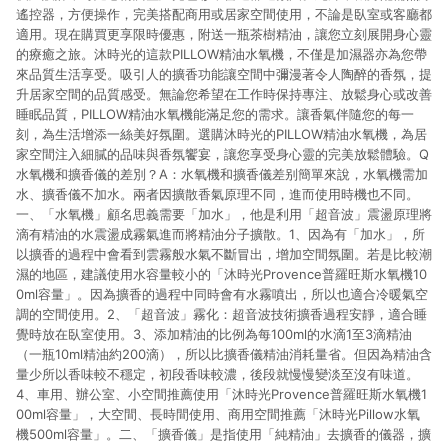
遙控器，方便操作，完美搭配商用或居家空間使用，不論是臥室或客廳都
適用。現在購買更享限時優惠，附送一瓶茶樹精油，讓您立刻展開身心靈
的療癒之旅。沐時光的這款PILLOW精油水氧機，不僅是加濕器亦為您帶
來品質生活享受。吸引人的擴香功能讓空間中彌漫著令人陶醉的香氛，提
升居家空間的品質感受。無論您希望在工作時保持專注、放鬆身心或改善
睡眠品質，PILLOW精油水氧機能滿足您的需求。讓香氣伴隨您的每一
刻，為生活增添一絲美好氛圍。選購沐時光的PILLOW精油水氧機，為居
家空間注入細膩的品味與香氛饗宴，讓您享受身心靈的完美放鬆體驗。Q
水氧機和擴香儀的差別？A：水氧機和擴香儀差别簡單來說，水氧機需加
水、擴香儀不加水。兩者因擴散香氣原理不同，進而使用時機也不同。
一、「水氧機」顧名思義需要「加水」，他是利用「超音波」震盪原理將
滴有精油的水震盪成霧氣進而將精油分子擴散。1、因為有「加水」，所
以擴香的過程中會看到雲霧般水氣不斷冒出，增加空間氛圍。若是比較潮
濕的地區，建議使用水容量較小的「沐時光Provence普羅旺斯水氧機10
0ml容量」。因為擴香的過程中同時會有水霧噴出，所以也適合冷暖氣空
調的空間使用。2、「超音波」霧化：超音波技術擴香過程安靜，適合睡
覺時放在臥室使用。3、添加精油的比例為每100ml的水滴1至3滴精油
（一瓶10ml精油約200滴），所以比擴香儀精油消耗量省。但因為精油含
量少所以香味較不穩定，初段香味較濃，後段就慢慢變淡至沒有味道。
4、車用、辦公室、小空間推薦使用「沐時光Provence普羅旺斯水氧機1
00ml容量」，大空間、長時間使用、商用空間推薦「沐時光Pillow水氧
機500ml容量」。二、「擴香儀」是指使用「純精油」去擴香的儀器，擴