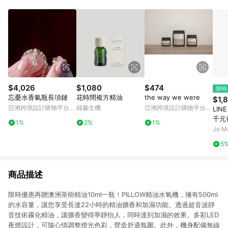
Android v4.6.0 / iOS v4.1.5 以上才具贈點資格。 7. 點數將於出
貨後 45 天後發送。 8. 群眾募資商品，禮物卡，開館保證金，補
運費，攤位費等不具贈點資格。 9. LINE 購物站上之商品規格、
顏色、價位、贈品如與 Pinkoi 商品資訊頁及購物車不符，以
Pinkoi 購物商品資訊頁及購物車標示為準。 10. 點數紅包使用規
則請以點數紅包活動說明為準。 11. 若於 LINE 購物前往 Pinkoi
頁面後才首次下載 Pinkoi APP 並完成訂單，不符合導購資格；承
上，首次下載 Pinkoi APP 後，需透過 LINE 購物前往 Pinkoi 頁
面，方享導購資格。
$4,026
$1,080
$474
限時
忘憂水香氣瓶長項鏈
花時間複方精油
the way we were
$1,
亞洲跨境設計購物平台
綠藤生機
亞洲跨境設計購物平台
LIN
Pinkoi
Pinkoi
千元香
1%
2%
1%
Lon
Jo M
花枕
5
商品描述
限時優惠再贈澳洲茶樹精油10ml一瓶！PILLOW精油水氧機，擁有500ml
的水容量，讓您享受長達22小時的精油擴香和加濕功能。透過超音波靜
音技術霧化精油，讓擴香變得寧靜怡人，同時達到加濕的效果。多彩LED
夜燈設計，可隨心情調整燈光色彩，營造舒適氛圍。此外，機身配備無線