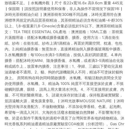
致噴霧不足。▏水氧機外觀 ▏尺寸 長22x寬16.6x 高9.6cm 重量 445克
▏保固期 ▏請按照說明書使用和保養，非人為操作不當情況下保固1年▏
沐時光茶樹精油介紹 ▏澳洲茶樹有300種不同品種，沐時光選用符合澳
洲標準局規定的高品質茶樹精油，其茶樹精油必須含有松油烯-4-醇30%
以上、1,8-桉葉素(1,8-Cineole)含量必須低於5%以下。澳洲茶樹精油英
文： TEA TREE ESSENTIAL OIL產地 ：澳洲規格：10ML工藝 ：茶樹葉
片蒸餾用途：搭配水氧機或擴香儀薰香、擴香。使用方法：1.滴在衛生
紙、紗布：在衛生紙、紗布上滴1滴精油，再置於周圍空間、枕邊、包包
內。2.純精油擴香儀：無需加水，直接將精油倒入擴香儀玻璃瓶中擴香。
3.水氧機擴香：每100cc水滴3-5滴精油，按個人喜好調節濃度。4.車內
擴香：搭配沐時光MINI、隨身擴香儀、水氧機，或者滴3-5滴精油在化妝
棉或紙巾上，放置車內擴香。注意事項：1、孕婦、三歲以下嬰幼兒及精
油過敏者不適用。2、貓、狗的代謝機能與人不同，精油不可塗抹於貓狗
身上。 房間有狗在時勿同時開啟擴香、水氧機。有貓活動的房間全天皆
勿使用擴香、水氧機。3、精油為 100% 純度不可直接塗抹於皮膚，不慎
碰觸到肌膚、眼睛， 請馬上用大量清水沖洗。4、不可直接用於皮膚、內
服、不可用於醫療用途。5、請避光保存於陰涼處，保持瓶蓋確實關緊，
並請遠離火源，避免孩童拿取。▏沐時光故事MOUSSE NATURE ▏沐時
光堅持海洋友善配方、不做動物實驗，不添加化學香精、色素、起泡劑。
希望每一滴流入河川、大海的生活廢水都能被自然降解，不影響海洋生
物。於是在製作千萬塊皂的過程中遇見了台灣與世界各地的植物精油。沐
時光香氛系列精油通過精油原廠實驗室COA檢測（分析證明）、Gas Chr