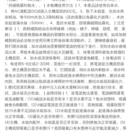
「持續噴霧到無水」。▏水氧機使用方法 ▏1、本產品請使用自來水。
2、將AC適配器DC頭插入主機底部的DC孔。3、取下水箱蓋、先加水再
加精油。每100ml水加入3滴純精油（請勿過量以免霧化片故障）。水勿
加超過滿水線（500ml）。4、蓋好水箱蓋，按噴霧鍵開始霧化。▏注意
事項 ▏1、因柑橘類精油含有檸檬烯（例如：橘子、檸檬、甜橙、橙、萊
姆），可能逐漸腐蝕本機器的塑膠防水部位，請盡量避免使用。如添加柑
橘類精油必須每次使用完畢立即做保養清潔動作。2、運轉噴霧過程，嚴
禁打開水箱蓋，加水或精油需要關閉電源的情況下進行，否則水箱水會噴
流出來，導致本產品故障或引起火災觸電。3、保養清潔時避免水噴濺到
主機底部。4、加水或清潔保養時，請拔掉電源避免觸電。▏保養說明 ▏
1、每使用5-6次或2-3日時，需進行一次清理。2、將電源從主機底部拔
出、將主機置於穩定水平處。3、打開箱蓋，倒出水箱內剩餘水，倒水時
避免水流到主機底部。4、用布沾取經過水稀釋的中性洗滌劑，擦拭水箱
內部。再用棉花棒沾取經過水稀釋的中性洗滌劑，擦拭水箱底部霧化片。
5.擦拭清潔完畢後，水箱中注入自來水運轉30分鐘，然後進行排水、擦
拭、讓水箱充分乾燥。▏故障排除▏1、當電源無法通電、電源瞬間通電
後迅速斷電：(1)\t確認水箱是否有水？是否水量不足？無水狀態時、噴霧
鍵會自動斷開。(2)\t確認電源是否正確連接？2、當無噴霧、噴霧狀態不
佳(1)水量不足請給水箱加水。(2)水箱是否超過滿水線，超過滿水線將無
法正常噴霧。(3)霧化片是否有髒污，有髒污請按照清潔保養說明操作。
(4)主機、水箱內配件、水箱蓋是否正常安裝，否則將無法正常噴霧。(5)
主機底部吸氣口是否有髒污？底部吸氣口有灰塵將引起空氣流量減少，導