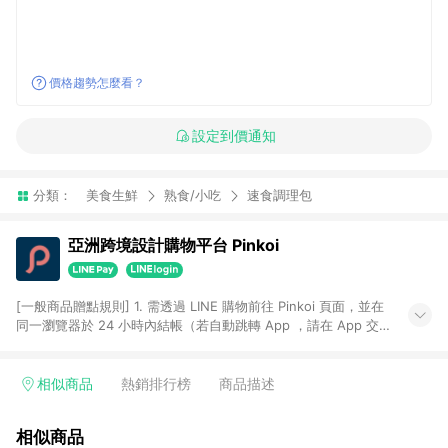
價格趨勢怎麼看？
設定到價通知
分類：
美食生鮮
熟食/小吃
速食調理包
亞洲跨境設計購物平台 Pinkoi
[一般商品贈點規則] 1. 需透過 LINE 購物前往 Pinkoi 頁面，並在
同一瀏覽器於 24 小時內結帳（若自動跳轉 App ，請在 App 交
易），才具點數回饋資格。 2. 點數回饋計算將扣除訂單金額中的
運費與金流手續費與手動輸入之優惠碼折扣。 3. LINE 購物點數
回饋訂單不得享有 Pinkoi 站方優惠，例如首購優惠，P coins，
相似商品
熱銷排行榜
商品描述
全站(不包含手動輸入之優惠碼)。 4. 透過 LINE 購物連結到
Pinkoi 以外之網站購買之商品不具贈點資格。 5. 取消訂單或退貨
相似商品
行為，不具贈點資格，部分退款不在此限。 6. APP 請更新至