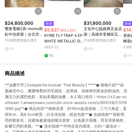
$24,800,000
$31,800,000
降價
降價
雙敦電梯2房-momo秋
文化中心臨路商五金店
$5,627
$14
(降$2,250)
虹中信房屋｜台北市松
面｜高雄市苓雅區五福
KYRIE FLYTRAP 4 EP
美術
山區長安東路二段
一路
5168實價登錄比價王
5168實價登錄比價王
WHITE METALLIC SIL
棒面
VER
雄市
AREA 02
51
0%
0%
1%
0
商品描述
**油畫竹芋│Goeppertia louisae ‘Thai Beauty’│****◼︎ 植物介紹**由
葉緣至中心，層層堆疊的羽毛斑紋，從翠綠、深綠再到黃金的奶油色，充
滿活力的濃烈色彩，有如美麗的油畫，令人賞心悅目！https://s3.ap-so
utheast-1.amazonaws.com/cdn.store-assets.com/s/809128/f/1016
1690.jpg**◼︎ 商品內容**植株高度：約16cm盆器規格：三寸六角盆，直
徑9cm、高8.5cm材質：白水泥包裝：紙盒包裝**◼︎ 光線指南**喜歡明
亮的散射光，須避免被過強的陽光直射，以免葉片燒傷，而呈現黃褐色，
影響它們的美觀。**◼︎ 澆水指南**平時在室內環境，大約一週澆水一