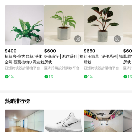
Android v4.6.0 / iOS v4.1.5 以上才具贈點資格。 7. 點數將於出
貨後 45 天後發送。 8. 群眾募資商品，禮物卡，開館保證金，補
運費，攤位費等不具贈點資格。 9. LINE 購物站上之商品規格、
顏色、價位、贈品如與 Pinkoi 商品資訊頁及購物車不符，以
Pinkoi 購物商品資訊頁及購物車標示為準。 10. 點數紅包使用規
則請以點數紅包活動說明為準。 11. 若於 LINE 購物前往 Pinkoi
頁面後才首次下載 Pinkoi APP 並完成訂單，不符合導購資格；承
上，首次下載 Pinkoi APP 後，需透過 LINE 購物前往 Pinkoi 頁
面，方享導購資格。
$400
$600
$650
$60
植栽房-室內盆栽.淨化
姬龜背芋│泥作系列│福
紅玉椒草│泥作系列│福
鳳眉
空氣.觀葉植物水泥盆栽
所栽
所栽
所栽
亞洲跨境設計購物平台
亞洲跨境設計購物平台
亞洲跨境設計購物平台
亞洲
Pinkoi
Pinkoi
Pinkoi
Pinko
1%
1%
1%
1
熱銷排行榜