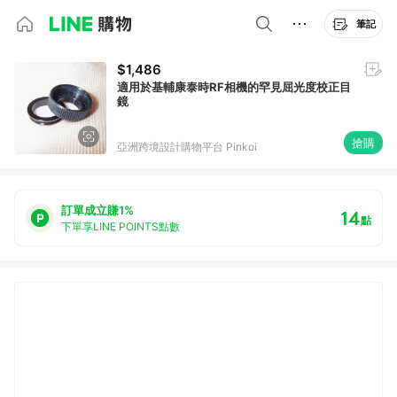
筆記
$1,486
適用於基輔康泰時RF相機的罕見屈光度校正目
鏡
搶購
亞洲跨境設計購物平台 Pinkoi
訂單成立賺1%
14
點
下單享LINE POINTS點數