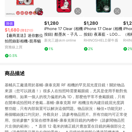
$1,280
$1,280
$1,
降價
iPhone 17 Clear (相機
iPhone 17 Clear (相機
iPho
$1,680
(降$210)
按鈕) 酷墨灰 - 子凡 Zz
按鈕) 夜幕藍 - LOO
（相
【廠商直送】迷你數位
ifan_z - 情歸何處
K！多看我一眼 LOOK!
迪士尼
新光三越skm online
RHINOSHIELD犀牛盾
RHI
拍照錄影相機-凱蒂貓
Nature Seeks Attenti
米妮
寶雅線上買
1%
2%
2
on - 大自然的傑作（亞
0.5%
馬遜叢林）戳章版
商品描述
基輔兵工廠適用於基輔-康泰克斯 RF 相機的罕見屈光度目鏡！關於物品
來源（您可以跳過！）很多人在拍照時需要戴眼鏡，尤其是使用手動對焦
相機時。如果一個人的視力偏差約為 1D，那麼他平常不會戴眼鏡，只有
在開車或拍照時才會戴…基輔-康泰克斯 RF 相機沒有內建目鏡屈光度調
整功能，只有內部裝置可以解決這個問題。物品狀況：極佳+功能完好，
兩個螺絲接口均完好。外觀良好，請參考物品照片。所有功能均可正常使
用。技術參數* 安裝在標準基輔-康泰克斯目鏡的內槽中（請參閱物品照
片左側的範例）。* 直徑 12 毫米的矯正鏡片應放置在目鏡的兩個部分之