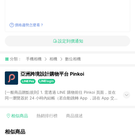
價格趨勢怎麼看？
設定到價通知
分類：
手機相機
相機
數位相機
亞洲跨境設計購物平台 Pinkoi
[一般商品贈點規則] 1. 需透過 LINE 購物前往 Pinkoi 頁面，並在
同一瀏覽器於 24 小時內結帳（若自動跳轉 App ，請在 App 交
易），才具點數回饋資格。 2. 點數回饋計算將扣除訂單金額中的
運費與金流手續費與手動輸入之優惠碼折扣。 3. LINE 購物點數
回饋訂單不得享有 Pinkoi 站方優惠，例如首購優惠，P coins，
相似商品
熱銷排行榜
商品描述
全站(不包含手動輸入之優惠碼)。 4. 透過 LINE 購物連結到
Pinkoi 以外之網站購買之商品不具贈點資格。 5. 取消訂單或退貨
相似商品
行為，不具贈點資格，部分退款不在此限。 6. APP 請更新至