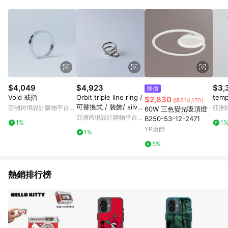
Android v4.6.0 / iOS v4.1.5 以上才具贈點資格。 7. 點數將於出
貨後 45 天後發送。 8. 群眾募資商品，禮物卡，開館保證金，補
運費，攤位費等不具贈點資格。 9. LINE 購物站上之商品規格、
顏色、價位、贈品如與 Pinkoi 商品資訊頁及購物車不符，以
Pinkoi 購物商品資訊頁及購物車標示為準。 10. 點數紅包使用規
則請以點數紅包活動說明為準。 11. 若於 LINE 購物前往 Pinkoi
頁面後才首次下載 Pinkoi APP 並完成訂單，不符合導購資格；承
上，首次下載 Pinkoi APP 後，需透過 LINE 購物前往 Pinkoi 頁
面，方享導購資格。
$4,049
$4,923
$3,
降價
Void 戒指
Orbit triple line ring /
temp
$2,830
(降$14,170)
可替換式 / 裝飾/ silver
亞洲跨境設計購物平台
亞洲
60W 三色變光吸頂燈
925/ S 行星 行星 軌道
Pinkoi
Pinko
亞洲跨境設計購物平台
B250-53-12-2471
1%
1
戒指 日本
Pinkoi
YP燈飾
1%
5%
熱銷排行榜