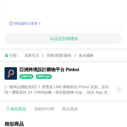
價格趨勢怎麼看？
設定到價通知
分類：
居家生活
宗教/開運/藝術
風水擺飾
亞洲跨境設計購物平台 Pinkoi
[一般商品贈點規則] 1. 需透過 LINE 購物前往 Pinkoi 頁面，並在
同一瀏覽器於 24 小時內結帳（若自動跳轉 App ，請在 App 交
易），才具點數回饋資格。 2. 點數回饋計算將扣除訂單金額中的
運費與金流手續費與手動輸入之優惠碼折扣。 3. LINE 購物點數
回饋訂單不得享有 Pinkoi 站方優惠，例如首購優惠，P coins，
相似商品
熱銷排行榜
商品描述
全站(不包含手動輸入之優惠碼)。 4. 透過 LINE 購物連結到
Pinkoi 以外之網站購買之商品不具贈點資格。 5. 取消訂單或退貨
相似商品
行為，不具贈點資格，部分退款不在此限。 6. APP 請更新至