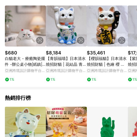
Android v4.6.0 / iOS v4.1.5 以上才具贈點資格。 7. 點數將於出
貨後 45 天後發送。 8. 群眾募資商品，禮物卡，開館保證金，補
運費，攤位費等不具贈點資格。 9. LINE 購物站上之商品規格、
顏色、價位、贈品如與 Pinkoi 商品資訊頁及購物車不符，以
Pinkoi 購物商品資訊頁及購物車標示為準。 10. 點數紅包使用規
則請以點數紅包活動說明為準。 11. 若於 LINE 購物前往 Pinkoi
頁面後才首次下載 Pinkoi APP 並完成訂單，不符合導購資格；承
上，首次下載 Pinkoi APP 後，需透過 LINE 購物前往 Pinkoi 頁
面，方享導購資格。
$680
$8,184
$35,461
$17
白貓老大 - 療癒陶瓷擺
【青韻福喵】日本清水
【櫻韻福貓】日本清水
【紫
件 -辦公桌小物|紙鎮|
燒招財貓 | 花結晶 青白
燒招財貓 | 色繪 櫻 中
燒招財
茶桌擺件|禮物
体花
號
秋草
亞洲跨境設計購物平台
亞洲跨境設計購物平台
亞洲跨境設計購物平台
亞洲
Pinkoi
Pinkoi
Pinkoi
Pinko
1%
1%
1%
1
熱銷排行榜