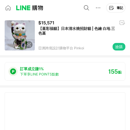
筆記
$15,571
【堇彩福貓】日本清水燒招財貓 | 色繪 白地 三
色堇
搶購
亞洲跨境設計購物平台 Pinkoi
訂單成立賺1%
155
點
下單享LINE POINTS點數