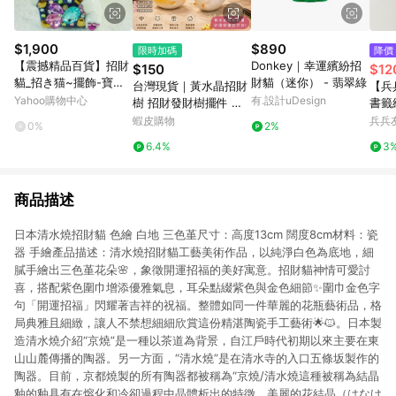
$1,900
$890
限時加碼
降價
【震撼精品百貨】招財
Donkey｜幸運繽紛招
$150
$12
貓_招き猫~擺飾-寶石
財貓（迷你） - 翡翠綠
台灣現貨｜黃水晶招財
【兵
【共1款】
Yahoo購物中心
有.設計uDesign
樹 招財發財樹擺件 客
書籤
廳玄關店面聚財擺飾 財
蝦皮購物
兵兵
0%
2%
神廟祈福加持 辦公室桌
6.4%
3
面風水招財小物 療癒擺
飾
商品描述
日本清水燒招財貓 色繪 白地 三色堇尺寸：高度13cm 闊度8cm材料：瓷
器 手繪產品描述：清水燒招財貓工藝美術作品，以純淨白色為底地，細
膩手繪出三色堇花朵🌸，象徵開運招福的美好寓意。招財貓神情可愛討
喜，搭配紫色圍巾增添優雅氣息，耳朵點綴紫色與金色細節✨圍巾金色字
句「開運招福」閃耀著吉祥的祝福。整體如同一件華麗的花瓶藝術品，格
局典雅且細緻，讓人不禁想細細欣賞這份精湛陶瓷手工藝術🌟🐱。日本製
造清水燒介紹“京燒”是一種以茶道為背景，自江戶時代初期以來主要在東
山山麓傳播的陶器。另一方面，“清水燒”是在清水寺的入口五條坂製作的
陶器。目前，京都燒製的所有陶器都被稱為“京燒/清水燒這種被稱為結晶
釉的釉具有在熔化和冷卻過程中晶體析出的特徵，美麗的花結晶（はなけ