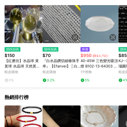
Android v4.6.0 / iOS v4.1.5 以上才具贈點資格。 7. 點數將於出
貨後 45 天後發送。 8. 群眾募資商品，禮物卡，開館保證金，補
運費，攤位費等不具贈點資格。 9. LINE 購物站上之商品規格、
顏色、價位、贈品如與 Pinkoi 商品資訊頁及購物車不符，以
Pinkoi 購物商品資訊頁及購物車標示為準。 10. 點數紅包使用規
則請以點數紅包活動說明為準。 11. 若於 LINE 購物前往 Pinkoi
頁面後才首次下載 Pinkoi APP 並完成訂單，不符合導購資格；承
上，首次下載 Pinkoi APP 後，需透過 LINE 購物前往 Pinkoi 頁
面，方享導購資格。
限時加碼
限時加碼
降價
限時
$150
$70
$950
$85
(降$4,750)
【紅磨坊】水晶球 黃
『白水晶鑽切細條珠手
40-45W 三色變光吸頂
KJ-
黃球 水晶球 天然黃水
串』【Efanvei】 | 白
燈 B102-13-64303 64
瑙圓
晶球 天然 水晶球 天然
水晶 | 鑽切水晶 | 細條
304
串珠
蝦皮購物
蝦皮購物
YP燈飾
蝦皮
黃水晶球 黃晶球 黃球
珠 | 水晶手串 | 天然水
料批
0%
3.2%
5%
4
2公分天然黃水晶球
晶 | 半成品
熱銷排行榜