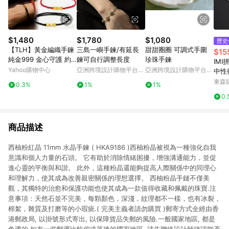
$1,480
$1,780
$1,080
歷史
【TLH】黃金編織手鍊
三島一嶼手鍊/有延長
甜甜圈圈 可調式手圍
$15
純金999 金心守護 約
鍊可自行調整長度
珍珠手鍊
IM
重0.03錢±0.01
Yahoo購物中心
亞洲跨境設計購物平台
亞洲跨境設計購物平台
中性
Pinkoi
Pinkoi
鈦鋼
東森購
0.3%
1%
1%
0.
商品描述
西柚粉紅晶 11mm 水晶手鍊 ( HKA9186 )西柚粉晶被視為一種強化自我
意識和個人力量的石頭。 它有助於消除情緒困擾，增強溝通能力，並促
進心靈的平衡與和諧。 此外，這種粉晶還能夠提高人際關係中的同理心
和理解力，使其成為改善親密關係的理想選擇。 西柚粉晶手鏈不僅美
觀，其獨特的治愈和保護功能也使其成為一款值得收藏和佩戴的珠寶.注
意事項：天然石並不完美，每顆顏色，深淺，紋理都不一樣，也有冰裂，
棉絮，雜質及打磨等的小瑕疵.( 完美主義者請勿購買 )郵寄方式全經由香
港郵政局, 以掛號形式寄出, 以保障貨品失郵的風險.一般國家地區, 都是