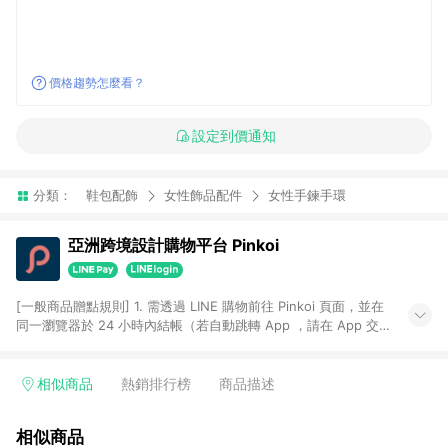
價格趨勢怎麼看？
設定到價通知
分類：
鞋包配飾
女性飾品配件
女性手鍊手環
亞洲跨境設計購物平台 Pinkoi
[一般商品贈點規則] 1. 需透過 LINE 購物前往 Pinkoi 頁面，並在
同一瀏覽器於 24 小時內結帳（若自動跳轉 App ，請在 App 交
易），才具點數回饋資格。 2. 點數回饋計算將扣除訂單金額中的
運費與金流手續費與手動輸入之優惠碼折扣。 3. LINE 購物點數
回饋訂單不得享有 Pinkoi 站方優惠，例如首購優惠，P coins，
相似商品
熱銷排行榜
商品描述
全站(不包含手動輸入之優惠碼)。 4. 透過 LINE 購物連結到
Pinkoi 以外之網站購買之商品不具贈點資格。 5. 取消訂單或退貨
相似商品
行為，不具贈點資格，部分退款不在此限。 6. APP 請更新至