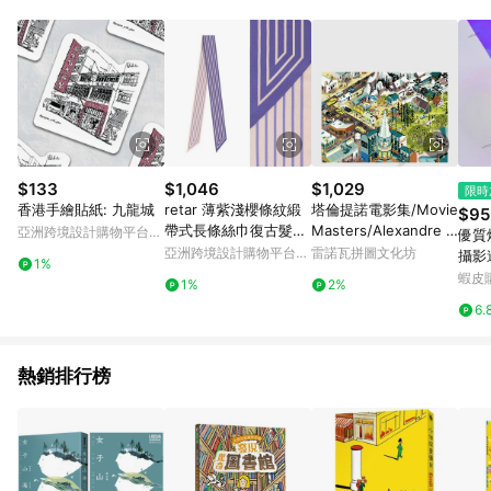
Android v4.6.0 / iOS v4.1.5 以上才具贈點資格。 7. 點數將於出
貨後 45 天後發送。 8. 群眾募資商品，禮物卡，開館保證金，補
運費，攤位費等不具贈點資格。 9. LINE 購物站上之商品規格、
顏色、價位、贈品如與 Pinkoi 商品資訊頁及購物車不符，以
Pinkoi 購物商品資訊頁及購物車標示為準。 10. 點數紅包使用規
則請以點數紅包活動說明為準。 11. 若於 LINE 購物前往 Pinkoi
頁面後才首次下載 Pinkoi APP 並完成訂單，不符合導購資格；承
上，首次下載 Pinkoi APP 後，需透過 LINE 購物前往 Pinkoi 頁
面，方享導購資格。
$133
$1,046
$1,029
限時
香港手繪貼紙: 九龍城
retar 薄紫淺櫻條紋緞
塔倫提諾電影集/Movie
$95
帶式長條絲巾復古髮帶
Masters/Alexandre /1
亞洲跨境設計購物平台
優質
腰帶桑蠶絲真絲圍巾
000片拼圖/HEYE
Pinkoi
亞洲跨境設計購物平台
雷諾瓦拼圖文化坊
攝影
1%
Pinkoi
裝飾
蝦皮
1%
2%
貼膜
6.
透明
花花
熱銷排行榜