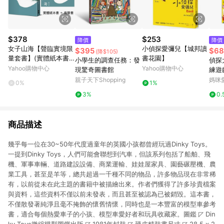
$378
$253
降價
降價
女子山海【聲臨實境限
小偵探愛彌兒【城邦讀
$395
$68
(降$105)
量套書】(實體紙本書
書花園】
小學生的調查任務：發
偵探
＋有聲書)
Yahoo購物中心
Yahoo購物中心
現驚奇圖書館
練遊
親子天下Shopping
媽咪
0%
1%
3%
0.
商品描述
幾乎每一位在30~50年代度過童年的英國小孩都曾經玩過Dinky Toys。
一提到Dinky Toys，人們可能會聯想到汽車，但該系列包括了船舶、飛
機、軍事車輛、道路建設設備、商業運輸、娃娃屋家具、園藝碾壓機、農
業工具，甚至是羊等，總共超過一千種不同的物品，許多物品現在非常稀
有，以前從未在此主題的書籍中被描繪出來。作者們獲得了許多珍貴檔案
與資料，這些資料不僅以前未發表，而且甚至被認為已被銷毀。這本書，
不僅散發著純淨且毫不掩飾的懷舊情懷，同時也是一本豐富的模型車參考
書，適合每個熱愛車子的小孩、模型車愛好者和玩具收藏家。圖鑑 ◸ Din