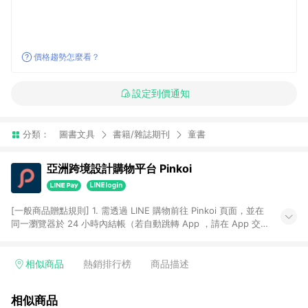
價格趨勢怎麼看？
設定到價通知
分類：
圖書文具
書籍/雜誌期刊
童書
亞洲跨境設計購物平台 Pinkoi
[一般商品贈點規則] 1. 需透過 LINE 購物前往 Pinkoi 頁面，並在
同一瀏覽器於 24 小時內結帳（若自動跳轉 App ，請在 App 交
易），才具點數回饋資格。 2. 點數回饋計算將扣除訂單金額中的
運費與金流手續費與手動輸入之優惠碼折扣。 3. LINE 購物點數
回饋訂單不得享有 Pinkoi 站方優惠，例如首購優惠，P coins，
相似商品
熱銷排行榜
商品描述
全站(不包含手動輸入之優惠碼)。 4. 透過 LINE 購物連結到
Pinkoi 以外之網站購買之商品不具贈點資格。 5. 取消訂單或退貨
相似商品
行為，不具贈點資格，部分退款不在此限。 6. APP 請更新至