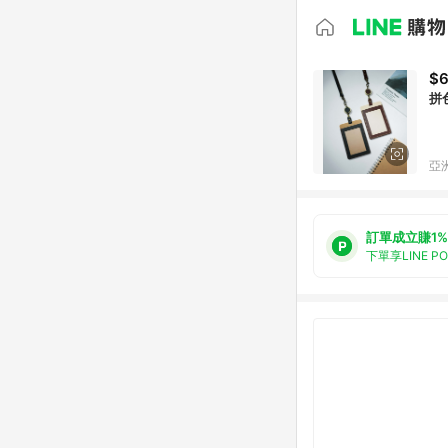
$
拼色
亞洲
訂單成立賺1%
下單享LINE P