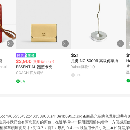
$21
$
套
足勇 NO.60006 高級傳票插
H
$3,900
(雙重省$1,312)
片
koi
ESSENTIAL 翻蓋卡夾
Yahoo購物中心
亞
COACH 官方網站
0%
8%
ticflickr.com/65535/52246353903_a413e1b699_c.jpg▲商品介紹跳色
性風格我們也有幫您配好的顏色，在選單欄中一樣附贈頸部伸縮帶，方便感應
層皮尺寸 :長10.7 x 寬7 x 厚約 0.4 cm 以信用卡尺寸為主▲如何選擇https://li