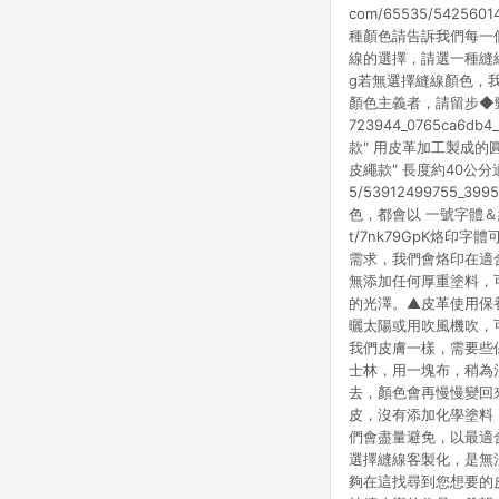
com/65535/542
種顏色請告訴我們每一
線的選擇，請選一種縫線顏色，來搭
g若無選擇縫線顏色，
顏色主義者，請留步◆頸帶有分 
723944_0765ca
款" 用皮革加工製成的
皮繩款" 長度約40公分適合
5/53912499755
色，都會以 一號字體＆純烙印
t/7nk79GpK烙
需求，我們會烙印在適
無添加任何厚重塗料，
的光澤。▲皮革使用保
曬太陽或用吹風機吹，
我們皮膚一樣，需要些
士林，用一塊布，稍為
去，顏色會再慢慢變回
皮，沒有添加化學塗料
們會盡量避免，以最適
選擇縫線客製化，是無
夠在這找尋到您想要的