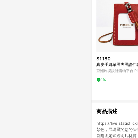
$1,180
真皮手縫單層夾層證件
亞洲跨境設計購物平台 Pin
1%
商品描述
https://live.sta
顏色，展現屬於您的個
皆附固定式透明片材質:植鞣革頭