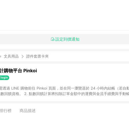
設定到價通知
文具用品
證件套票卡夾
購物平台 Pinkoi
 需透過 LINE 購物前往 Pinkoi 頁面，並在同一瀏覽器於 24 小時內結帳（若自
具點數回饋資格。 2. 點數回饋計算將扣除訂單金額中的運費與金流手續費與手動
點數回饋訂單不得享有 Pinkoi 站方優惠，例如首購優惠，P coins，全站(不包含
E 購物連結到 Pinkoi 以外之網站購買之商品不具贈點資格。 5. 取消訂單或退貨
APP 請更新至Android v4.6.0 / iOS v4.1.5 以上才具贈點資格。 7. 點
排行榜
商品描述
資商品，禮物卡，開館保證金，補運費，攤位費等不具贈點資格。 9. LINE 購物
inkoi 商品資訊頁及購物車不符，以 Pinkoi 購物商品資訊頁及購物車標示為準。
明為準。 11. 若於 LINE 購物前往 Pinkoi 頁面後才首次下載 Pinkoi A