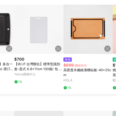
載 Pinkoi APP 後，需透過 LINE 購物前往 Pinkoi 頁面，方享導購資格
$700
降價
維氏】多合一
【W.I.P 台灣聯合】標準型識別
$699
$
(降$300)
)-黑(7.41
套-直式 6.8x11cm 100個/ 包 TA
高密度木纖維溝槽砧板-40x25c
桃
0611
Yahoo購物中心
m
英
自
HOLA
蝦
1%
1%