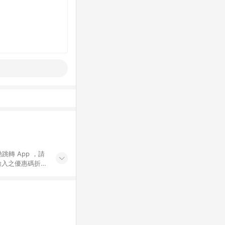
動跳轉 App ，請
輸入之優惠碼折
手動輸入之優惠
行為，不具贈點資
數將於出貨後 45 天
站上之商品規格、
 10. 點數紅包
PP 並完成訂單，不