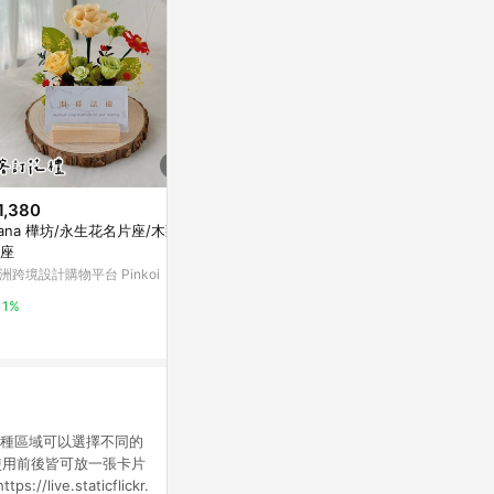
1,380
$349
$380
ana 樺坊/永生花名片座/木頭名
Pokemon 寶可夢 夜光百變怪 票
法鬥小朋友證
座
卡證件套 紫色款
亞洲跨境設計購物
洲跨境設計購物平台 Pinkoi
野獸國
1%
1%
0%
識別證共有8種區域可以選擇不同的
使用前後皆可放一張卡片
ve.staticflickr.