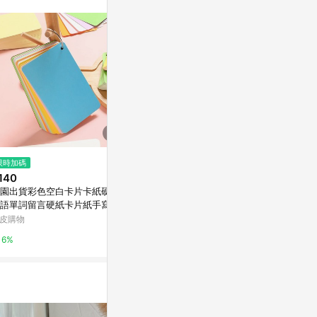
。
$980
限時加碼
降價
識別證卡套+頸
140
$108
(降$32)
淺棕
園出貨彩色空白卡片卡紙硬質
雙德 A4摔不破可掛式置筆板夾
亞洲跨境設計購物
語單詞留言硬紙卡片紙手寫字
九乘九購物網
製識字卡
皮購物
1%
2%
6%