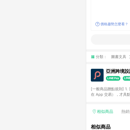
價格趨勢怎麼看？
分類：
圖書文具
亞洲跨境設計
[一般商品贈點規則] 1.
在 App 交易），才
扣。 3. LINE 購物
碼)。 4. 透過 LIN
格，部分退款不在此限。 6. 
相似商品
熱銷
後發送。 8. 群眾募
顏色、價位、贈品如與 P
相似商品
使用規則請以點數紅包活動說