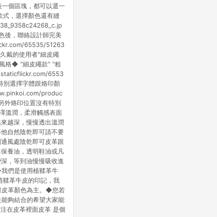
個都代表一個區塊，都可以選一
款式，選擇顏色還有縫
_9358c24268_c.jp
色後，聯絡設計師完美
.com/65535/51263
適合久戴的使用者"細皮繩
◆ "細皮繩款" "粗
flickr.com/6553
元若無特別選擇字體跟烙印顏
koi.com/produc
銀另外烙印位置沒有特別
澤溫潤，柔滑觸感表面
越來越深，慢慢透出溫潤
等他自然陰乾即可請不要
到通風處陰乾即可皮革跟
革保養油，透明鞋油或凡
變深，等到油慢慢吸收進
◆我們是使用植鞣革牛
植鞣革牛皮的印記，我
際皮革顏色為主。◆您若
是能夠結合的希望大家能
注在皮革裡面皮革 是個