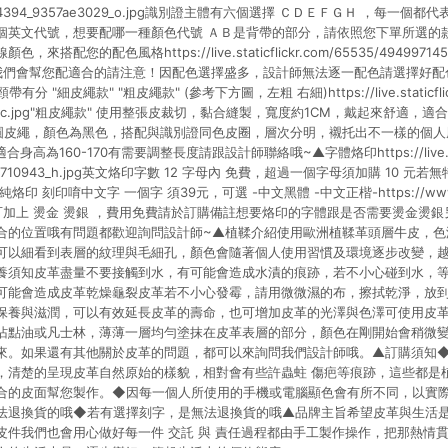
56014394_9357ae3029_o.jpg識別證主體有六個選擇 ＣＤＥＦＧＨ ，每一
個英文代號，想要配哪一種顏色代號 ＡＢ是背帶的部分，請依照您下單所選的
配您的配色風格https://live.staticflickr.com/65535/49499714538
我們會幫您配適合的請注意！因配色選擇盛多，設計師無法逐一配色請選擇好配
"細皮繩款" "粗皮繩款" (參考下方圖，左粗 右細)https://live.staticflickr
6db4_c.jpg"粗皮繩款" 使用整張皮裁切，黏合縫製，寬度約1CM，戴起來舒適，
圓皮繩，顏色為黑色，搭配與識別證同色皮圈，層次分明，襯托出不一樣的個人風格
身高為160-170有需要調整長度請跟設計師聯絡哦~▲字體烙印https://live.static
_3995710943_h.jpg英文烙印字數 12 字母內 免費，超過一個字母須加購 10 
 刻印唷中文字 一個字 須39元，可選 -中文黑體 -中文正楷-https://www.pin
印字體可加上 燙金 燙銀 ，費用免費請於訂購備註想要烙印的字體跟是否需要燙金燙
合的位置哦有問題都歡迎詢問設計師~▲植鞣介紹使用歐洲植鞣革頭層牛皮，色
可以細看到表層的紋理與毛細孔，顏色會隨著個人使用習慣及環境逐步改變，
養須知皮革盡量不要接觸到水，有可能會造成水漬的痕跡，若不小心碰到水，
可能會造成皮革乾燥龜裂皮革若不小心發霉，請用微微濕的布，擦拭乾淨，放
保養與滋潤，可以有效延長皮革的壽命，也可增加皮革的光澤與色澤可使用皮
沾點油或凡士林，薄薄一層均勻塗抹在皮革表層的部分，顏色在剛開始會稍微
來。如果還有其他關於皮革的問題，都可以來詢問我們設計師哦。▲訂購須知
，清楚的呈現皮革自然原始的樣貌，相對會有些許蟲蛀 傷疤等痕跡，這些都是
合的皮面幫您製作。◆因每一個人所使用的手機或電腦顯色會有所不同，以實
法退換貨的哦◆若有選擇刻字，是無法退換貨的哦▲品牌主旨希望皮革與生活
皮件我們也會用心做好每一件 交託 與 責任過程都由手工製作操作，把那熱情貫