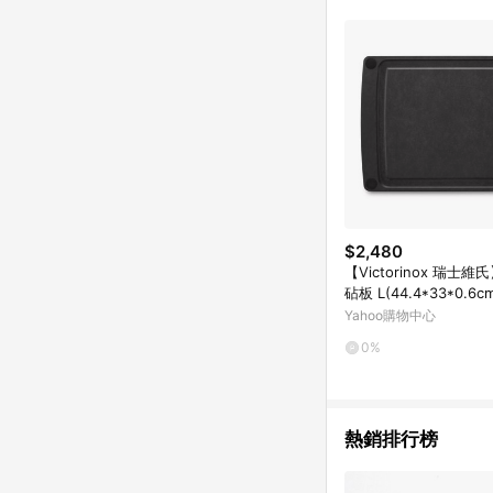
符合導購資格；承上，首次下
$2,480
【Victorinox 瑞士
砧板 L(44.4*33*0.6cm
27.3)
Yahoo購物中心
0%
熱銷排行榜