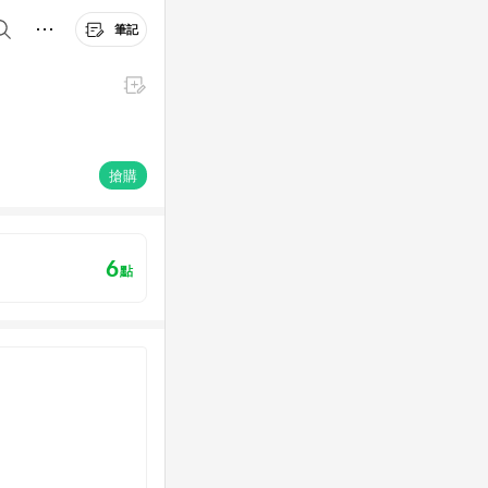
筆記
搶購
6
點