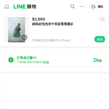
筆記
$2,680
綠格紋泡泡布中長版寬寬襯衫
搶購
亞洲跨境設計購物平台 Pinkoi
訂單成立賺1%
26
點
下單享LINE POINTS點數