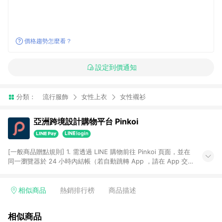
價格趨勢怎麼看？
設定到價通知
分類：
流行服飾
女性上衣
女性襯衫
亞洲跨境設計購物平台 Pinkoi
[一般商品贈點規則] 1. 需透過 LINE 購物前往 Pinkoi 頁面，並在
同一瀏覽器於 24 小時內結帳（若自動跳轉 App ，請在 App 交
易），才具點數回饋資格。 2. 點數回饋計算將扣除訂單金額中的
運費與金流手續費與手動輸入之優惠碼折扣。 3. LINE 購物點數
回饋訂單不得享有 Pinkoi 站方優惠，例如首購優惠，P coins，
相似商品
熱銷排行榜
商品描述
全站(不包含手動輸入之優惠碼)。 4. 透過 LINE 購物連結到
Pinkoi 以外之網站購買之商品不具贈點資格。 5. 取消訂單或退貨
相似商品
行為，不具贈點資格，部分退款不在此限。 6. APP 請更新至