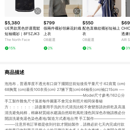
$5,380
$799
$550
$69
UE男款黑色舒適寬鬆
假兩件襯衫領麻花針織
配色直條紋襯衫短袖上
CHI
短袖襯衫｜8F5ZJK3
上衣
衣
透膚
白) 
The North Face
OB嚴選
OB嚴選
AIR
艦店
15%
2%
2%
3
商品描述
泡泡布，普通厚度不透光有口袋下擺開岔前短後長平量尺寸:62肩寬 (cm)
68胸寬 (cm)最長100衣長(cm) 27腋下寬(cm)44袖長(cm)袖口15cm ──
──────────────────────────────Model尺寸參考/162公分
手工製作難免尺寸落差每件圖案不會完全和照片相同保養秘
方：：：：：：：請盡量用手洗的方式清洗比較不會變形請勿烘乾及高溫
清洗避免純棉，棉麻材質縮水建議自然晾乾風乾淺色與深色衣物請務必分
開請洗避免退色染色產地/製造方式產地台灣 手工製作────────────
────注意所有訂單都是收到付款才開始製作，請務必於七天內完成付款