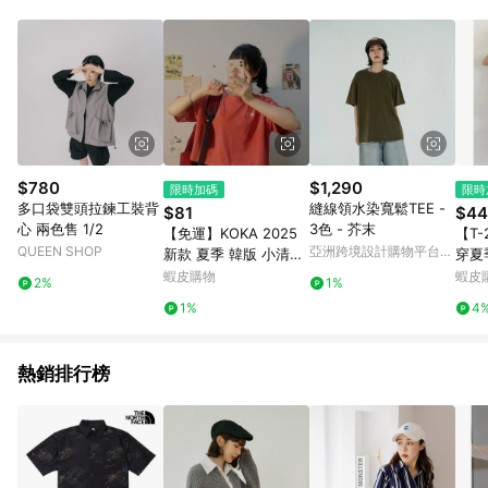
Android v4.6.0 / iOS v4.1.5 以上才具贈點資格。 7. 點數將於出
貨後 45 天後發送。 8. 群眾募資商品，禮物卡，開館保證金，補
運費，攤位費等不具贈點資格。 9. LINE 購物站上之商品規格、
顏色、價位、贈品如與 Pinkoi 商品資訊頁及購物車不符，以
Pinkoi 購物商品資訊頁及購物車標示為準。 10. 點數紅包使用規
則請以點數紅包活動說明為準。 11. 若於 LINE 購物前往 Pinkoi
頁面後才首次下載 Pinkoi APP 並完成訂單，不符合導購資格；承
上，首次下載 Pinkoi APP 後，需透過 LINE 購物前往 Pinkoi 頁
面，方享導購資格。
$780
$1,290
限時加碼
限時
多口袋雙頭拉鍊工裝背
縫線領水染寬鬆TEE -
$81
$44
心 兩色售 1/2
3色 - 芥末
【免運】KOKA 2025
【T
QUEEN SHOP
亞洲跨境設計購物平台
新款 夏季 韓版 小清新
穿夏
Pinkoi
百搭 寬鬆 小性感 露臍
袖襯
蝦皮購物
蝦皮
2%
1%
短款 學生 短袖 T恤 女
松休
1%
4
潮 短版 上衣
熱銷排行榜