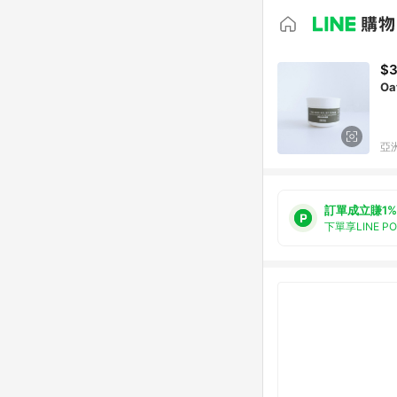
$
Oa
亞洲
訂單成立賺1%
下單享LINE P