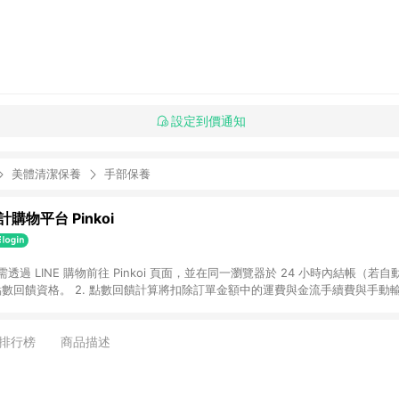
設定到價通知
美體清潔保養
手部保養
購物平台 Pinkoi
 需透過 LINE 購物前往 Pinkoi 頁面，並在同一瀏覽器於 24 小時內結帳（若自
具點數回饋資格。 2. 點數回饋計算將扣除訂單金額中的運費與金流手續費與手動
點數回饋訂單不得享有 Pinkoi 站方優惠，例如首購優惠，P coins，全站(不包含
E 購物連結到 Pinkoi 以外之網站購買之商品不具贈點資格。 5. 取消訂單或退貨
APP 請更新至Android v4.6.0 / iOS v4.1.5 以上才具贈點資格。 7. 點
排行榜
商品描述
資商品，禮物卡，開館保證金，補運費，攤位費等不具贈點資格。 9. LINE 購物
inkoi 商品資訊頁及購物車不符，以 Pinkoi 購物商品資訊頁及購物車標示為準。
明為準。 11. 若於 LINE 購物前往 Pinkoi 頁面後才首次下載 Pinkoi A