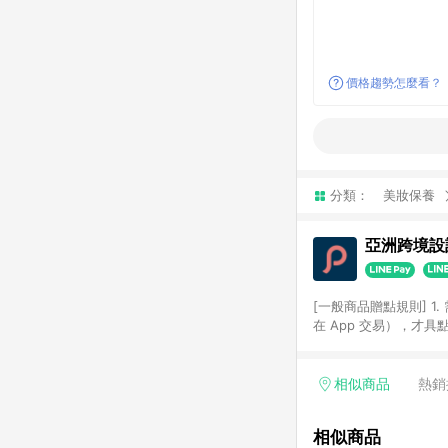
價格趨勢怎麼看？
分類：
美妝保養
亞洲跨境設計
[一般商品贈點規則] 1.
在 App 交易），才
扣。 3. LINE 購物
碼)。 4. 透過 LIN
格，部分退款不在此限。 6. 
相似商品
熱銷
後發送。 8. 群眾募
顏色、價位、贈品如與 P
相似商品
使用規則請以點數紅包活動說