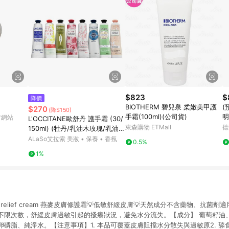
$823
$
降價
BIOTHERM 碧兒泉 柔嫩美甲護
(
$270
(降$150)
手霜(100ml)(公司貨)
明
官方網站
L'OCCITANE歐舒丹 護手霜 (30/
東森購物 ETMall
德
150ml) (牡丹/乳油木玫瑰/乳油
木/玫瑰花園/櫻花/自然秘境乳油
ALaSo艾拉索 美妝 • 保養 • 香氛
0.5%
木/乳油木密集修護/乳油木萊姆/
1%
杏仁)
skin relief cream 燕麥皮膚修護霜💡低敏舒緩皮膚💡天然成分不含藥物、抗
不限次數，舒緩皮膚過敏引起的搔癢狀況，避免水分流失。【成分】 葡萄籽油
磷脂、純淨水。【注意事項】1. 本品可覆蓋皮膚阻擋水分散失與過敏原2. 