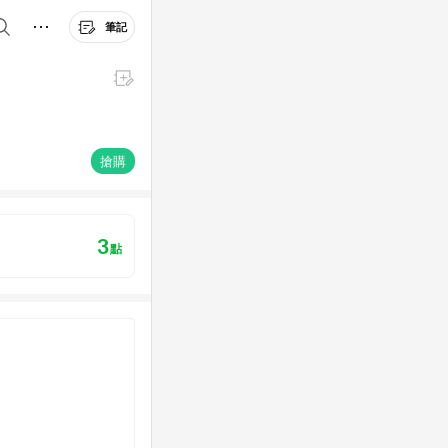
筆記
搶購
3
點