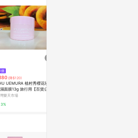
。
$800
$2,280
降價
MF1超能保濕冷敷劑 250g
寧·紓壓滋養乳
180
(降$120)
亞洲跨境設計購物平台 Pinkoi
新光三越skm on
HU UEMURA 植村秀櫻花玫瑰
濕面膜13g 旅行用【百貨公司
1%
1%
新專櫃貨】
灣樂天市場
3%