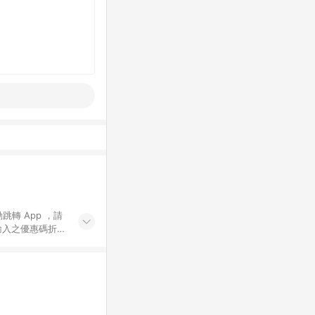
動跳轉 App ，請
輸入之優惠碼折
手動輸入之優惠
行為，不具贈點資
數將於出貨後 45 天
站上之商品規格、
 10. 點數紅包
PP 並完成訂單，不