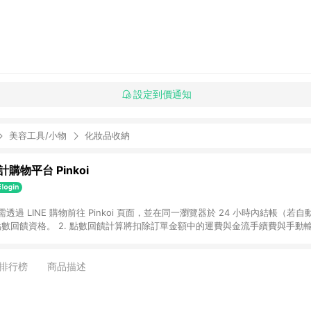
設定到價通知
美容工具/小物
化妝品收納
購物平台 Pinkoi
 需透過 LINE 購物前往 Pinkoi 頁面，並在同一瀏覽器於 24 小時內結帳（若自
具點數回饋資格。 2. 點數回饋計算將扣除訂單金額中的運費與金流手續費與手動
點數回饋訂單不得享有 Pinkoi 站方優惠，例如首購優惠，P coins，全站(不包含
E 購物連結到 Pinkoi 以外之網站購買之商品不具贈點資格。 5. 取消訂單或退貨
APP 請更新至Android v4.6.0 / iOS v4.1.5 以上才具贈點資格。 7. 點
排行榜
商品描述
資商品，禮物卡，開館保證金，補運費，攤位費等不具贈點資格。 9. LINE 購物
inkoi 商品資訊頁及購物車不符，以 Pinkoi 購物商品資訊頁及購物車標示為準。
明為準。 11. 若於 LINE 購物前往 Pinkoi 頁面後才首次下載 Pinkoi A