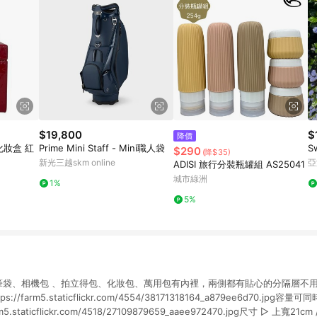
$19,800
$
降價
化妝盒 紅
Prime Mini Staff - Mini職人袋
S
$290
(降$35)
新光三越skm online
亞
ADISI 旅行分裝瓶罐組 AS25041
城市綠洲
1%
5%
當筆袋、相機包 、拍立得包、化妝包、萬用包有內裡，兩側都有貼心的分隔層不
/farm5.staticflickr.com/4554/38171318164_a879ee6d70.jp
.staticflickr.com/4518/27109879659_aaee972470.jpg尺寸 ▻ 上寬21cm 