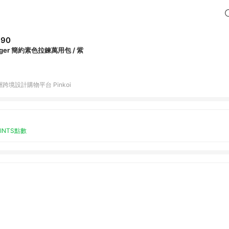
390
ager 簡約素色拉鍊萬用包 / 紫
跨境設計購物平台 Pinkoi
OINTS點數