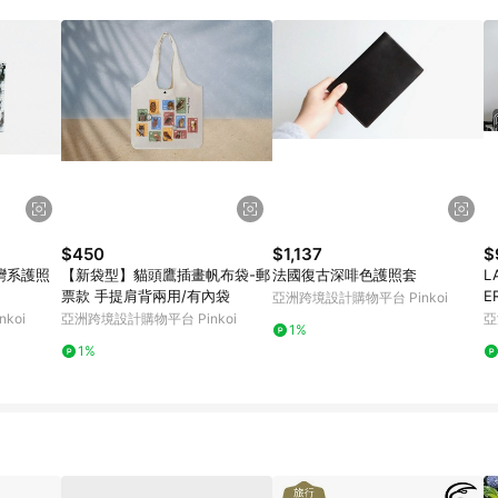
載 Pinkoi APP 後，需透過 LINE 購物前往 Pinkoi 頁面，方享導購資格
$450
$1,137
$
-台灣系護照
【新袋型】貓頭鷹插畫帆布袋-郵
法國復古深啡色護照套
L
票款 手提肩背兩用/有內袋
E
亞洲跨境設計購物平台 Pinkoi
收
koi
亞洲跨境設計購物平台 Pinkoi
亞
1%
1%