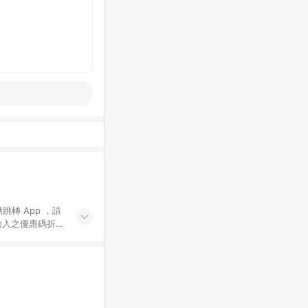
動跳轉 App ，請
輸入之優惠碼折
手動輸入之優惠
行為，不具贈點資
數將於出貨後 45 天
站上之商品規格、
 10. 點數紅包
PP 並完成訂單，不