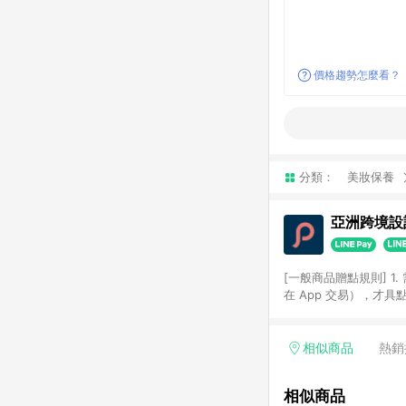
價格趨勢怎麼看？
分類：
美妝保養
亞洲跨境設計
[一般商品贈點規則] 1.
在 App 交易），才
扣。 3. LINE 購物
碼)。 4. 透過 LIN
格，部分退款不在此限。 6. 
相似商品
熱銷
後發送。 8. 群眾募
顏色、價位、贈品如與 P
相似商品
使用規則請以點數紅包活動說