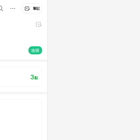
筆記
搶購
3
點