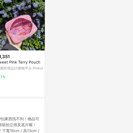
1,351
$180
$500
weet Pink Terry Pouch
擦拭萬用袋 手繪飲料 ll 手機袋
癒森林｜希臘
洲跨境設計購物平台 Pinkoi
亞洲跨境設計購物平台 Pinkoi
有.設計uDesig
1%
1%
2%
用怕東西找不到！物品可
g容量可同時裝拍立得及底片喔！
/ 下寬16cm / 高13cm /