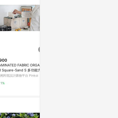
。
900
$2,450
$1,672
AMINATED FABRIC ORGANIZ
REGETHER 古著改製 sportswe
布書擋 紅色 
R Square-Sand S 多功能方型
ar 綁帶馬甲-Ralph Lauren
亞洲跨境設計購物
納袋 小
洲跨境設計購物平台 Pinkoi
亞洲跨境設計購物平台 Pinkoi
1%
1%
1%