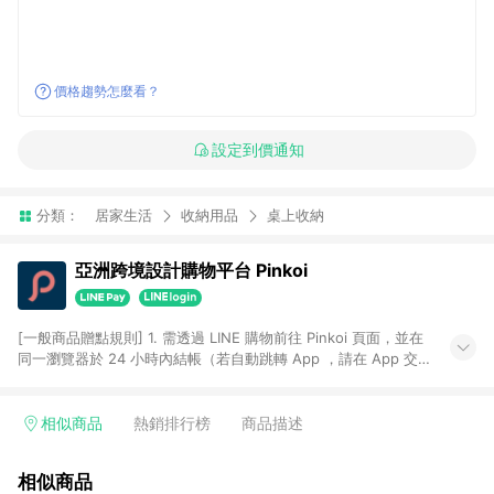
價格趨勢怎麼看？
設定到價通知
分類：
居家生活
收納用品
桌上收納
亞洲跨境設計購物平台 Pinkoi
[一般商品贈點規則] 1. 需透過 LINE 購物前往 Pinkoi 頁面，並在
同一瀏覽器於 24 小時內結帳（若自動跳轉 App ，請在 App 交
易），才具點數回饋資格。 2. 點數回饋計算將扣除訂單金額中的
運費與金流手續費與手動輸入之優惠碼折扣。 3. LINE 購物點數
回饋訂單不得享有 Pinkoi 站方優惠，例如首購優惠，P coins，
相似商品
熱銷排行榜
商品描述
全站(不包含手動輸入之優惠碼)。 4. 透過 LINE 購物連結到
Pinkoi 以外之網站購買之商品不具贈點資格。 5. 取消訂單或退貨
相似商品
行為，不具贈點資格，部分退款不在此限。 6. APP 請更新至