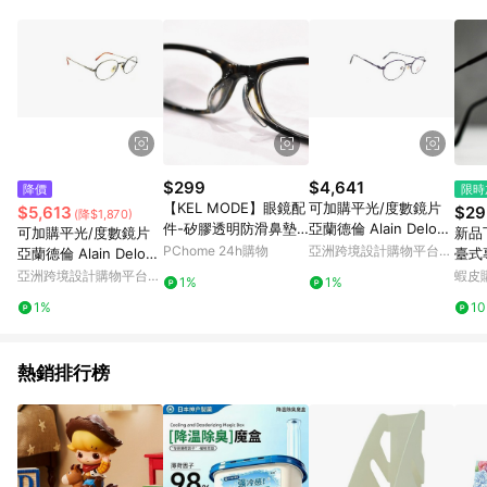
Android v4.6.0 / iOS v4.1.5 以上才具贈點資格。 7. 點數將於出
貨後 45 天後發送。 8. 群眾募資商品，禮物卡，開館保證金，補
運費，攤位費等不具贈點資格。 9. LINE 購物站上之商品規格、
顏色、價位、贈品如與 Pinkoi 商品資訊頁及購物車不符，以
Pinkoi 購物商品資訊頁及購物車標示為準。 10. 點數紅包使用規
則請以點數紅包活動說明為準。 11. 若於 LINE 購物前往 Pinkoi
頁面後才首次下載 Pinkoi APP 並完成訂單，不符合導購資格；承
上，首次下載 Pinkoi APP 後，需透過 LINE 購物前往 Pinkoi 頁
面，方享導購資格。
$299
$4,641
降價
限時
【KEL MODE】眼鏡配
可加購平光/度數鏡片
$5,613
$29
(降$1,870)
件-矽膠透明防滑鼻墊
亞蘭德倫 Alain Delon
可加購平光/度數鏡片
新品
貼-2副(#M/L尺寸)
8067 C-25 古董眼鏡
PChome 24h購物
亞洲跨境設計購物平台
亞蘭德倫 Alain Delon
臺式
Pinkoi
3162 80年代古董眼鏡
收納
亞洲跨境設計購物平台
蝦皮
1%
1%
支架單
Pinkoi
1%
1
熱銷排行榜