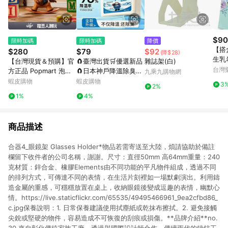
$90
限時加碼
限時加碼
降價
【搭
$280
$79
$92
(降$28)
生乳
【台灣現貨＆預購】官
🧲臺灣出貨🛒優選新品
雜誌架(白)
台灣
方正品 Popmart 泡泡
🧲日本神戶降溫除臭魔
九乘九購物網
瑪特 DIMOO WORLD
盒 除塵魔盒 空氣魔盒
蝦皮購物
蝦皮購物
3
2%
× PIXAR聯名系列手辦
淨化空氣 吸附粉塵去異
1%
4%
公仔盲盒禮物
味 除黴味 除塵 吸塵 淨
化
商品描述
合器4_眼鏡架 Glasses Holder*物品若需寄送至大陸，煩請協助於備註
欄留下收件者的公司名稱，謝謝。尺寸：直徑50mm 高64mm重量：240
克材質：鋅合金、橡膠Elements由不同功能的平凡物件組成，透過不同
的排列方式，可傳達不同的表情，在生活片刻裡如一場默劇演出。利用鑄
造金屬的重感，可穩穩放置在桌上，收納眼鏡後變成逗趣的表情，幽默心
情。https://live.staticflickr.com/65535/49495466961_9ea2cfbd86_
c.jpg保養說明：1. 日常保養建議使用拭塵紙或乾抹布擦拭。2. 避免接觸
尖銳或堅硬的物件，容易造成不可恢復的刮痕或損傷。**品牌介紹**no.