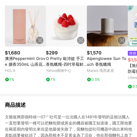
Android v4.6.0 / iOS v4.1.5 以上才具贈點資格。 7. 點數將於出
貨後 45 天後發送。 8. 群眾募資商品，禮物卡，開館保證金，補
運費，攤位費等不具贈點資格。 9. LINE 購物站上之商品規格、
顏色、價位、贈品如與 Pinkoi 商品資訊頁及購物車不符，以
Pinkoi 購物商品資訊頁及購物車標示為準。 10. 點數紅包使用規
則請以點數紅包活動說明為準。 11. 若於 LINE 購物前往 Pinkoi
頁面後才首次下載 Pinkoi APP 並完成訂單，不符合導購資格；承
上，首次下載 Pinkoi APP 後，需透過 LINE 購物前往 Pinkoi 頁
面，方享導購資格。
$1,680
$299
$1,570
降價
澳洲Peppermint Grov
O Pretty 歐沛媞 手工
Alpenglowee Sun To
$1,
e 擴香350mL 山茶花
香氛蠟燭-四吋草莓鮮
uch 香氛蠟燭
【無
與蓮花
奶油蛋糕12X12X12cm
HOLA
Yahoo購物中心
Marais 瑪黑家居
防霉
檬紅
citi
1%
1%
0.5%
+防
0.
迷迭
商品描述
文藝復興那個時候—07-“ 吐司是一位法國人在1491年發明的這個法國人
一直想要發明一種可以把麵包變成黃金的機器被國王知道後，國王限他要
在兩星期內發明出來但是他最後失敗了，當麵包從吐司機器中跳出來時他
差點就要被砍頭了，因為那根本不是黃金為了活命，他在那個麵包上放了