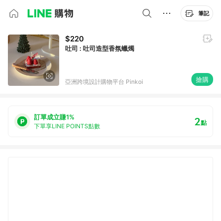
筆記
$220
吐司 : 吐司造型香氛蠟燭
搶購
亞洲跨境設計購物平台 Pinkoi
訂單成立賺1%
2
點
下單享LINE POINTS點數