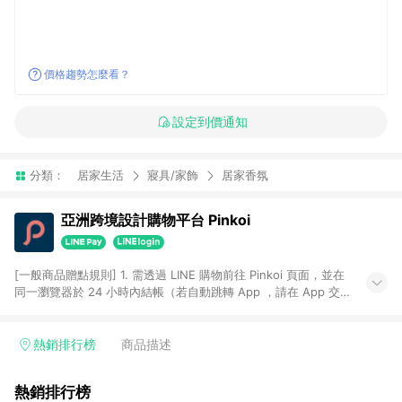
價格趨勢怎麼看？
設定到價通知
分類：
居家生活
寢具/家飾
居家香氛
亞洲跨境設計購物平台 Pinkoi
[一般商品贈點規則] 1. 需透過 LINE 購物前往 Pinkoi 頁面，並在
同一瀏覽器於 24 小時內結帳（若自動跳轉 App ，請在 App 交
易），才具點數回饋資格。 2. 點數回饋計算將扣除訂單金額中的
運費與金流手續費與手動輸入之優惠碼折扣。 3. LINE 購物點數
回饋訂單不得享有 Pinkoi 站方優惠，例如首購優惠，P coins，
熱銷排行榜
商品描述
全站(不包含手動輸入之優惠碼)。 4. 透過 LINE 購物連結到
Pinkoi 以外之網站購買之商品不具贈點資格。 5. 取消訂單或退貨
熱銷排行榜
行為，不具贈點資格，部分退款不在此限。 6. APP 請更新至