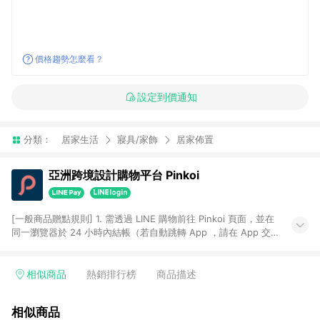
價格趨勢怎麼看？
設定到價通知
分類：
居家生活
寢具/家飾
居家佈置
亞洲跨境設計購物平台 Pinkoi
[一般商品贈點規則] 1. 需透過 LINE 購物前往 Pinkoi 頁面，並在
同一瀏覽器於 24 小時內結帳（若自動跳轉 App ，請在 App 交
易），才具點數回饋資格。 2. 點數回饋計算將扣除訂單金額中的
運費與金流手續費與手動輸入之優惠碼折扣。 3. LINE 購物點數
回饋訂單不得享有 Pinkoi 站方優惠，例如首購優惠，P coins，
相似商品
熱銷排行榜
商品描述
全站(不包含手動輸入之優惠碼)。 4. 透過 LINE 購物連結到
Pinkoi 以外之網站購買之商品不具贈點資格。 5. 取消訂單或退貨
相似商品
行為，不具贈點資格，部分退款不在此限。 6. APP 請更新至