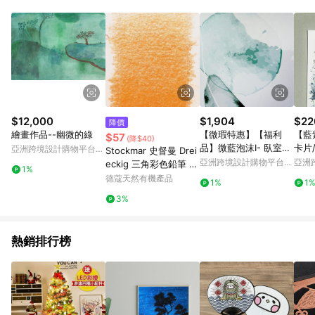
Android v4.6.0 / iOS v4.1.5 以上才具贈點資格。 7. 點數將於出
貨後 45 天後發送。 8. 群眾募資商品，禮物卡，開館保證金，補
運費，攤位費等不具贈點資格。 9. LINE 購物站上之商品規格、
顏色、價位、贈品如與 Pinkoi 商品資訊頁及購物車不符，以
Pinkoi 購物商品資訊頁及購物車標示為準。 10. 點數紅包使用規
則請以點數紅包活動說明為準。 11. 若於 LINE 購物前往 Pinkoi
頁面後才首次下載 Pinkoi APP 並完成訂單，不符合導購資格；承
上，首次下載 Pinkoi APP 後，需透過 LINE 購物前往 Pinkoi 頁
面，方享導購資格。
$12,000
$1,904
$22
降價
繪畫作品--幽微的綠
【微瑕特惠】【福利
【藍
$57
(降$40)
品】微藍泡沫I- 臥室掛
卡片
亞洲跨境設計購物平台
Stockmar 史督曼 Drei
畫/簡約/北歐風
畫/
Pinkoi
亞洲跨境設計購物平台
亞洲
eckig 三角彩色鉛筆 14
1%
Pinkoi
Pinko
gelbbraun (ST022-1
德蔻天然有機產品
1%
1
4)
3%
熱銷排行榜