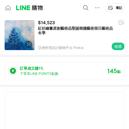
筆記
$14,523
紅杉繪畫原創藝術品聖誕樹牆藝術假日藝術品
冬季
搶購
亞洲跨境設計購物平台 Pinkoi
訂單成立賺1%
145
點
下單享LINE POINTS點數