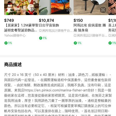
$749
$10,874
$150
$1,
【居家家】1.2M豪華聖
日出宇宙裝飾
阿瑪比埃 疫病退散 團
喜上
誕樹套餐聖誕節飾品耶
扇 隨身扇
剪花
亞洲跨境設計購物平台
誕節裝飾品大型家用商
Pinkoi
Yahoo購物中心
亞洲跨境設計購物平台
亞洲
1%
用耶誕樹
Pinkoi
Pinko
1%
1%
1
商品描述
尺寸 20 x 16 英寸（50 x 40 厘米）材料：油漆，調色刀，紙板運輸： -
與跟踪代碼一起發送。- 在國際運輸過程中保護畫作。這些畫會被包裝得
很緊。- 由於海關、郵政服務造成的延誤，我概不負責。沒有印刷，這是
原圖。來我店https://en.pinkoi.com/marina-fisher-art你好！我是一個
藝術家在這裡，您直接從藝術家那裡購買。這是當代藝術。在無菸之家製
造我用油漆，厚塗！我用調色刀畫了一層厚厚的油漆。- 邊框是整幅畫的
顏色。所以沒有必要框定它。- 框架可根據需要單獨訂購擔架上的可拉伸
帆布安裝包括在內。可以直接掛在牆上，隨時使用。- 簽名並註明日期-