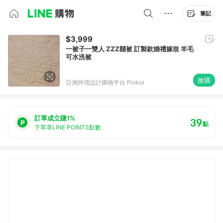
筆記
$3,999
一被子一雙人 ZZZ囍被 訂製款婚禮嫁妝 羊毛
可水洗被
搶購
亞洲跨境設計購物平台 Pinkoi
訂單成立賺1%
39
點
下單享LINE POINTS點數