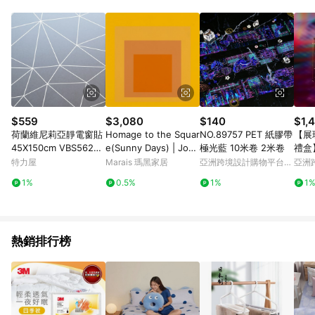
Android v4.6.0 / iOS v4.1.5 以上才具贈點資格。 7. 點數將於出
貨後 45 天後發送。 8. 群眾募資商品，禮物卡，開館保證金，補
運費，攤位費等不具贈點資格。 9. LINE 購物站上之商品規格、
顏色、價位、贈品如與 Pinkoi 商品資訊頁及購物車不符，以
Pinkoi 購物商品資訊頁及購物車標示為準。 10. 點數紅包使用規
則請以點數紅包活動說明為準。 11. 若於 LINE 購物前往 Pinkoi
頁面後才首次下載 Pinkoi APP 並完成訂單，不符合導購資格；承
上，首次下載 Pinkoi APP 後，需透過 LINE 購物前往 Pinkoi 頁
面，方享導購資格。
$559
$3,080
$140
$1,
荷蘭維尼莉亞靜電窗貼
Homage to the Squar
NO.89757 PET 紙膠帶
【展
45X150cm VBS56227
e(Sunny Days) | Jose
極光藍 10米卷 2米卷
禮盒】
多邊形
f Albers - 銀色鋁框-中
漫質
特力屋
Marais 瑪黑家居
亞洲跨境設計購物平台
亞洲
尺寸
Pinkoi
Pinko
1%
0.5%
1%
1
熱銷排行榜