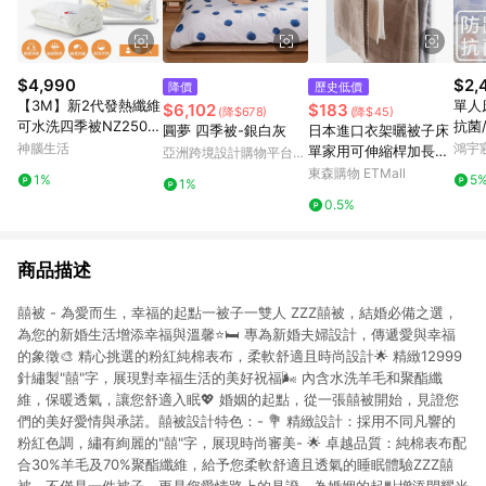
$4,990
$2,
降價
歷史低價
【3M】新2代發熱纖維
單人
$6,102
$183
(降$678)
(降$45)
可水洗四季被NZ250
抗菌
圓夢 四季被-銀白灰
日本進口衣架曬被子床
(標準單人5x7)
達斯汀
神腦生活
鴻宇
單家用可伸縮桿加長大
亞洲跨境設計購物平台
230
號陽臺曬被套浴巾神器
Pinkoi
東森購物 ETMall
1%
5
1%
0.5%
商品描述
囍被 - 為愛而生，幸福的起點一被子一雙人 ZZZ囍被，結婚必備之選，
為您的新婚生活增添幸福與溫馨⭐🛏️ 專為新婚夫婦設計，傳遞愛與幸福
的象徵🎨 精心挑選的粉紅純棉表布，柔軟舒適且時尚設計🌟 精緻12999
針繡製"囍"字，展現對幸福生活的美好祝福🌬️ 內含水洗羊毛和聚酯纖
維，保暖透氣，讓您舒適入眠💖 婚姻的起點，從一張囍被開始，見證您
們的美好愛情與承諾。囍被設計特色：- 💐 精緻設計：採用不同凡響的
粉紅色調，繡有絢麗的"囍"字，展現時尚審美- 🌟 卓越品質：純棉表布配
合30%羊毛及70%聚酯纖維，給予您柔軟舒適且透氣的睡眠體驗ZZZ囍