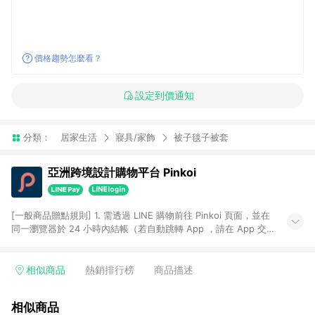
價格趨勢怎麼看？
設定到價通知
分類：
居家生活
寢具/家飾
被子毯子被套
亞洲跨境設計購物平台 Pinkoi
[一般商品贈點規則] 1. 需透過 LINE 購物前往 Pinkoi 頁面，並在
同一瀏覽器於 24 小時內結帳（若自動跳轉 App ，請在 App 交
易），才具點數回饋資格。 2. 點數回饋計算將扣除訂單金額中的
運費與金流手續費與手動輸入之優惠碼折扣。 3. LINE 購物點數
回饋訂單不得享有 Pinkoi 站方優惠，例如首購優惠，P coins，
相似商品
熱銷排行榜
商品描述
全站(不包含手動輸入之優惠碼)。 4. 透過 LINE 購物連結到
Pinkoi 以外之網站購買之商品不具贈點資格。 5. 取消訂單或退貨
相似商品
行為，不具贈點資格，部分退款不在此限。 6. APP 請更新至