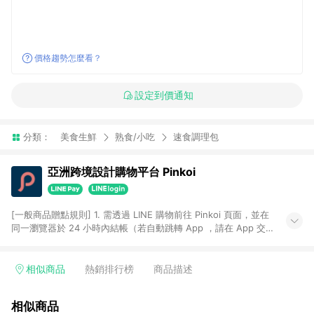
價格趨勢怎麼看？
設定到價通知
分類：
美食生鮮
熟食/小吃
速食調理包
亞洲跨境設計購物平台 Pinkoi
[一般商品贈點規則] 1. 需透過 LINE 購物前往 Pinkoi 頁面，並在
同一瀏覽器於 24 小時內結帳（若自動跳轉 App ，請在 App 交
易），才具點數回饋資格。 2. 點數回饋計算將扣除訂單金額中的
運費與金流手續費與手動輸入之優惠碼折扣。 3. LINE 購物點數
回饋訂單不得享有 Pinkoi 站方優惠，例如首購優惠，P coins，
相似商品
熱銷排行榜
商品描述
全站(不包含手動輸入之優惠碼)。 4. 透過 LINE 購物連結到
Pinkoi 以外之網站購買之商品不具贈點資格。 5. 取消訂單或退貨
相似商品
行為，不具贈點資格，部分退款不在此限。 6. APP 請更新至