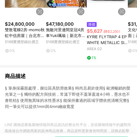
$24,800,000
$47,180,000
$31
降價
雙敦電梯2房-momo秋
無敵河景邊間皇冠4房
文化
$5,627
(降$2,250)
虹中信房屋｜台北市松
車Yuki珮瑜｜新北市板
面｜
KYRIE FLYTRAP 4 EP
山區長安東路二段
橋區中山路二段
一路
5168實價登錄比價王
5168實價登錄比價王
51
WHITE METALLIC SIL
VER
AREA 02
0%
0%
0
1%
商品描述
§ 筆身採霧面處理，握位區具防滑效果§ 時尚且易於使用§ 歐洲暢銷的螢
光筆之一§ 獨特的配方與技術，常溫下即使不蓋筆蓋達4小時，墨水也不
會乾枯§ 使用無異味的水性墨水§ 能保持畫過的區域字體依然清晰完整§
同一筆尖可以提供1mm與4mm繪線寬度
LINE 購物是匯集購物情報與商品資訊的整合性平台，並依購物情報中的趨勢與
風格做合作網路商家的延伸商品推薦，商品資料更新會有時間差，請務必點擊
商品至各合作網路商家，確認現售價與購物條件，一切資訊以合作廠商網頁為