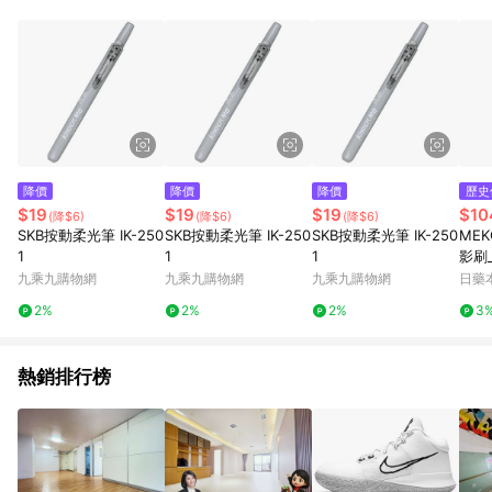
Android v4.6.0 / iOS v4.1.5 以上才具贈點資格。 7. 點數將於出
貨後 45 天後發送。 8. 群眾募資商品，禮物卡，開館保證金，補
運費，攤位費等不具贈點資格。 9. LINE 購物站上之商品規格、
顏色、價位、贈品如與 Pinkoi 商品資訊頁及購物車不符，以
Pinkoi 購物商品資訊頁及購物車標示為準。 10. 點數紅包使用規
則請以點數紅包活動說明為準。 11. 若於 LINE 購物前往 Pinkoi
頁面後才首次下載 Pinkoi APP 並完成訂單，不符合導購資格；承
上，首次下載 Pinkoi APP 後，需透過 LINE 購物前往 Pinkoi 頁
面，方享導購資格。
降價
降價
降價
歷史
$19
$19
$19
$10
(降$6)
(降$6)
(降$6)
SKB按動柔光筆 IK-250
SKB按動柔光筆 IK-250
SKB按動柔光筆 IK-250
ME
1
1
1
影刷
九乘九購物網
九乘九購物網
九乘九購物網
日藥
2%
2%
2%
3
熱銷排行榜