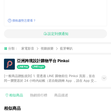
價格趨勢怎麼看？
設定到價通知
分類：
家電影音
視聽娛樂
藍芽喇叭
亞洲跨境設計購物平台 Pinkoi
[一般商品贈點規則] 1. 需透過 LINE 購物前往 Pinkoi 頁面，並在
同一瀏覽器於 24 小時內結帳（若自動跳轉 App ，請在 App 交
易），才具點數回饋資格。 2. 點數回饋計算將扣除訂單金額中的
運費與金流手續費與手動輸入之優惠碼折扣。 3. LINE 購物點數
回饋訂單不得享有 Pinkoi 站方優惠，例如首購優惠，P coins，
相似商品
熱銷排行榜
商品描述
全站(不包含手動輸入之優惠碼)。 4. 透過 LINE 購物連結到
Pinkoi 以外之網站購買之商品不具贈點資格。 5. 取消訂單或退貨
相似商品
行為，不具贈點資格，部分退款不在此限。 6. APP 請更新至