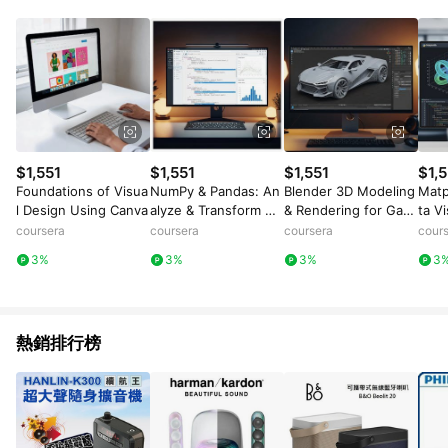
Android v4.6.0 / iOS v4.1.5 以上才具贈點資格。 7. 點數將於出
貨後 45 天後發送。 8. 群眾募資商品，禮物卡，開館保證金，補
運費，攤位費等不具贈點資格。 9. LINE 購物站上之商品規格、
顏色、價位、贈品如與 Pinkoi 商品資訊頁及購物車不符，以
Pinkoi 購物商品資訊頁及購物車標示為準。 10. 點數紅包使用規
則請以點數紅包活動說明為準。 11. 若於 LINE 購物前往 Pinkoi
頁面後才首次下載 Pinkoi APP 並完成訂單，不符合導購資格；承
上，首次下載 Pinkoi APP 後，需透過 LINE 購物前往 Pinkoi 頁
面，方享導購資格。
$1,551
$1,551
$1,551
$1,5
Foundations of Visua
NumPy & Pandas: An
Blender 3D Modeling
Matp
l Design Using Canva
alyze & Transform Da
& Rendering for Gam
ta V
ta
es & Animation
ngli
coursera
coursera
coursera
cour
3%
3%
3%
3
熱銷排行榜