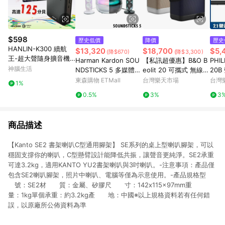
$598
歷史低價
降價
歷史
HANLIN-K300 續航
$13,320
$18,700
$5,
(降$670)
(降$3,300)
王-超大聲隨身擴音機
Harman Kardon SOU
【私訊超優惠】B&O B
PHI
(最高達125分貝)
神腦生活
NDSTICKS 5 多媒體水
eolit 20 可攜式 無線
20B 
母喇叭 全新進化版 三
藍牙喇叭(有兩色) LIT2
1 
東森購物 ETMall
台灣樂天市場
台灣
1%
分頻設計 2.1聲道 2色
0
0.5%
3%
3
公司貨保固一年
商品描述
【Kanto SE2 書架喇叭C型通用腳架】 SE系列的桌上型喇叭腳架，可以
穩固支撐你的喇叭，C型懸臂設計能降低共振，讓聲音更純淨。SE2承重
可達3.2kg，適用KANTO YU2書架喇叭與3吋喇叭。-注意事項：產品僅
包含SE2喇叭腳架，照片中喇叭、電腦等僅為示意使用。-產品規格型
號：SE2材 質：金屬、矽膠尺 寸：142x115x97mm重
量：1kg單個承重：約3.2kg產 地：中國※以上規格資料若有任何錯
誤，以原廠所公佈資料為準