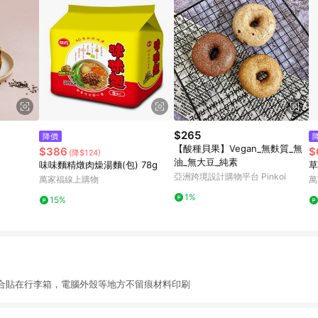
$265
降價
【酸種貝果】Vegan_無麩質_無
$386
$
(降$124)
油_無大豆_純素
味味麵精燉肉燥湯麵(包) 78g
草
亞洲跨境設計購物平台 Pinkoi
萬家福線上購物
萬
1%
15%
合貼在行李箱，電腦外殼等地方不留痕材料印刷