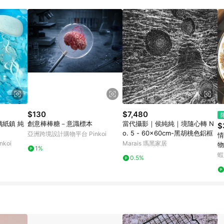
載 Pinkoi APP 後，需透過 LINE 購物前往 Pinkoi 頁面，方享導購資格
$130
$7,480
璃紙鎮 純
創意棒棒糖－意識標本
當代攝影｜侯純純｜境隨心轉 N
$
o. 5 - 60x60cm-黑胡桃色鋁框
亞洲跨境設計購物平台 Pinkoi
情
koi
Marais 瑪黑家居
物
1%
创
蝦
0.5%
i