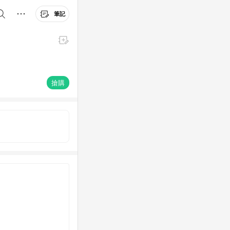
筆記
搶購