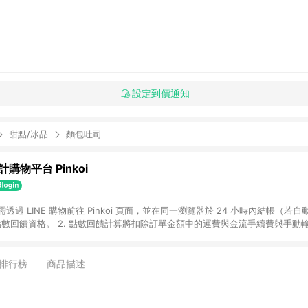
設定到價通知
甜點/冰品
麵包吐司
購物平台 Pinkoi
 需透過 LINE 購物前往 Pinkoi 頁面，並在同一瀏覽器於 24 小時內結帳（若自
具點數回饋資格。 2. 點數回饋計算將扣除訂單金額中的運費與金流手續費與手動
點數回饋訂單不得享有 Pinkoi 站方優惠，例如首購優惠，P coins，全站(不包含
E 購物連結到 Pinkoi 以外之網站購買之商品不具贈點資格。 5. 取消訂單或退貨
APP 請更新至Android v4.6.0 / iOS v4.1.5 以上才具贈點資格。 7. 點
排行榜
商品描述
資商品，禮物卡，開館保證金，補運費，攤位費等不具贈點資格。 9. LINE 購物
inkoi 商品資訊頁及購物車不符，以 Pinkoi 購物商品資訊頁及購物車標示為準。
明為準。 11. 若於 LINE 購物前往 Pinkoi 頁面後才首次下載 Pinkoi A