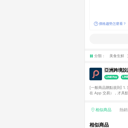
價格趨勢怎麼看？
分類：
美食生鮮
亞洲跨境設計
[一般商品贈點規則] 1.
在 App 交易），才
扣。 3. LINE 購物
碼)。 4. 透過 LIN
格，部分退款不在此限。 6. 
相似商品
熱銷
後發送。 8. 群眾募
顏色、價位、贈品如與 P
相似商品
使用規則請以點數紅包活動說