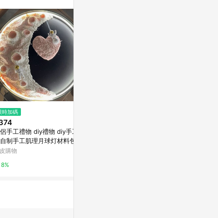
。
$4,280
$6
限時加碼
當代攝影｜侯純純｜境隨心轉 N
【文具通】吸盤性
374
o. 5 - 40x40cm-黑色鋁框
0039【AP
侶手工禮物 diy禮物 diy手工礼
(單一帳號最高1
Marais 瑪黑家居
台灣樂天市場
自制手工肌理月球灯材料包DIY
意月牙灯毕业小礼物 燈 手工 d
皮購物
0.5%
3%
y 材料包
8%