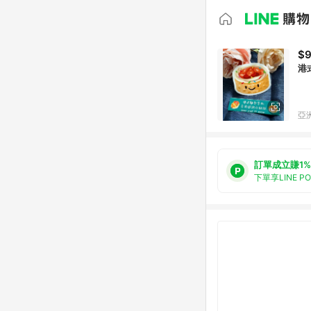
$
港
亞洲
訂單成立賺1%
下單享LINE P