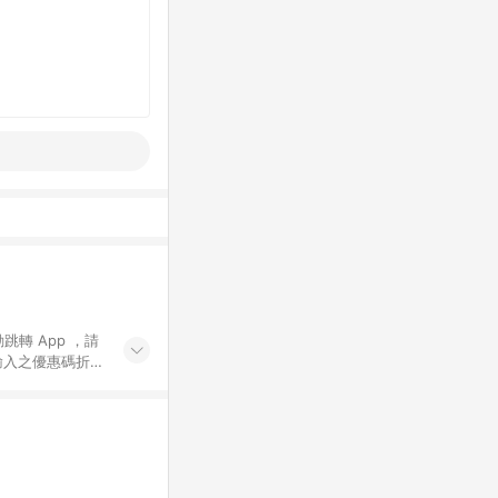
動跳轉 App ，請
輸入之優惠碼折
手動輸入之優惠
行為，不具贈點資
數將於出貨後 45 天
站上之商品規格、
 10. 點數紅包
PP 並完成訂單，不