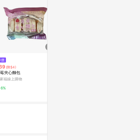
降價
降價
限時加碼
69
$179
$110
(降$4)
(降$80)
莓夾心麵包
御衣坊~早午餐兄弟造型摺疊購
[家速配]【N
物袋(吐司款)1入
鮮奶吐司 (每
家福線上購物
關係實際到貨
小三美日官網
萬家福線上購
6%
2%
6%