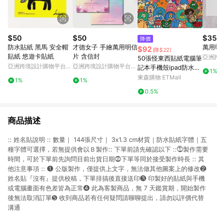
$50
$50
$35
降價
防水貼紙 黑馬 安全帽
才德女子 手繪萬用明信
萬用
$92
(降$22)
貼紙 悠遊卡貼紙
片 含信封
亞洲
50張怪東西貼紙電腦筆
Pinko
亞洲跨境設計購物平台
亞洲跨境設計購物平台
記本手機殼ipad防水貼
1
Pinkoi
Pinkoi
畫行李箱水杯貼紙
東森購物 ETMall
1%
1%
0.5%
商品描述
:: 姓名貼說明 :: 數量｜ 144張尺寸｜ 3x1.3 cm材質｜防水貼紙字體｜五
種字體可選擇，若無提供會以Ｂ製作:: 下單前請先確認以下 ::⓵製作需要
時間，可於下單前先詢問目前出貨日期⓶下單等同於接受製作時長 :: 其
他注意事項 :: ❶ 公版製作，僅提供上文字，無法做其他圖案上的修改❷
姓名貼『沒有』提供校稿，下單排搞後直接送印❸ 印製好的貼紙與手機
或電腦畫面有色差皆為正常❹ 此為客製商品，無 7 天鑑賞期，開始製作
後無法取消訂單➎ 收到商品若有任何疑問請聊聊提出，請勿以評價代替
溝通