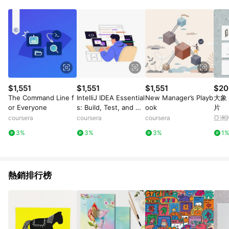
Android v4.6.0 / iOS v4.1.5 以上才具贈點資格。 7. 點數將於出
貨後 45 天後發送。 8. 群眾募資商品，禮物卡，開館保證金，補
運費，攤位費等不具贈點資格。 9. LINE 購物站上之商品規格、
顏色、價位、贈品如與 Pinkoi 商品資訊頁及購物車不符，以
Pinkoi 購物商品資訊頁及購物車標示為準。 10. 點數紅包使用規
則請以點數紅包活動說明為準。 11. 若於 LINE 購物前往 Pinkoi
頁面後才首次下載 Pinkoi APP 並完成訂單，不符合導購資格；承
上，首次下載 Pinkoi APP 後，需透過 LINE 購物前往 Pinkoi 頁
面，方享導購資格。
$1,551
$1,551
$1,551
$20
The Command Line f
IntelliJ IDEA Essential
New Manager’s Playb
大象 
or Everyone
s: Build, Test, and Ma
ook
片
nage Projects
coursera
coursera
coursera
亞洲
Pinko
3%
3%
3%
1
熱銷排行榜