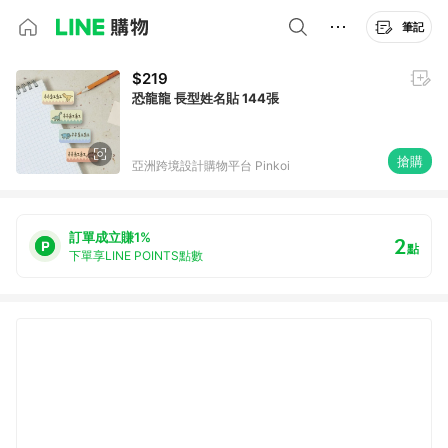
筆記
$219
恐龍龍 長型姓名貼 144張
搶購
亞洲跨境設計購物平台 Pinkoi
訂單成立賺1%
2
點
下單享LINE POINTS點數