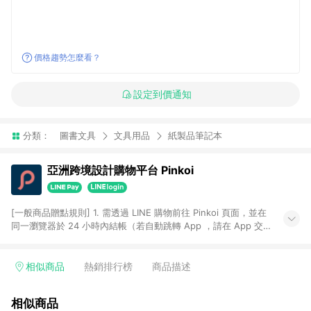
價格趨勢怎麼看？
設定到價通知
分類：
圖書文具
文具用品
紙製品筆記本
亞洲跨境設計購物平台 Pinkoi
[一般商品贈點規則] 1. 需透過 LINE 購物前往 Pinkoi 頁面，並在
同一瀏覽器於 24 小時內結帳（若自動跳轉 App ，請在 App 交
易），才具點數回饋資格。 2. 點數回饋計算將扣除訂單金額中的
運費與金流手續費與手動輸入之優惠碼折扣。 3. LINE 購物點數
回饋訂單不得享有 Pinkoi 站方優惠，例如首購優惠，P coins，
相似商品
熱銷排行榜
商品描述
全站(不包含手動輸入之優惠碼)。 4. 透過 LINE 購物連結到
Pinkoi 以外之網站購買之商品不具贈點資格。 5. 取消訂單或退貨
相似商品
行為，不具贈點資格，部分退款不在此限。 6. APP 請更新至