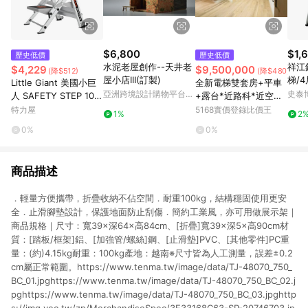
$6,800
$1,
歷史低價
歷史低價
水泥老屋創作--天井老
祥江
$4,229
$9,500,000
(降$512)
(降$480,000)
屋小店III(訂製)
梯/4
Little Giant 美國小巨
全新電梯雙套房+平車
亞洲跨境設計購物平台
史泰
人 SAFETY STEP 102
+露台*近路科*近空軍
Pinkoi
10BA 二階安全步梯
機校｜高雄市岡山區協
特力屋
5168實價登錄比價王
1%
2
和街
0%
0%
商品描述
．輕量方便攜帶，折疊收納不佔空間．耐重100kg，結構穩固使用更安
全．止滑腳墊設計，保護地面防止刮傷．簡約工業風，亦可用做展示架｜
商品規格｜尺寸：寬39×深64×高84cm、[折疊]寬39×深5×高90cm材
質：[踏板/框架]鋁、[加強管/螺絲]鋼、[止滑墊]PVC、[其他零件]PC重
量：(約)4.15kg耐重：100kg產地：越南※尺寸皆為人工測量，誤差±0.2
cm屬正常範圍。https://www.tenma.tw/image/data/TJ-48070_750_
BC_01.jpghttps://www.tenma.tw/image/data/TJ-48070_750_BC_02.j
pghttps://www.tenma.tw/image/data/TJ-48070_750_BC_03.jpghttp