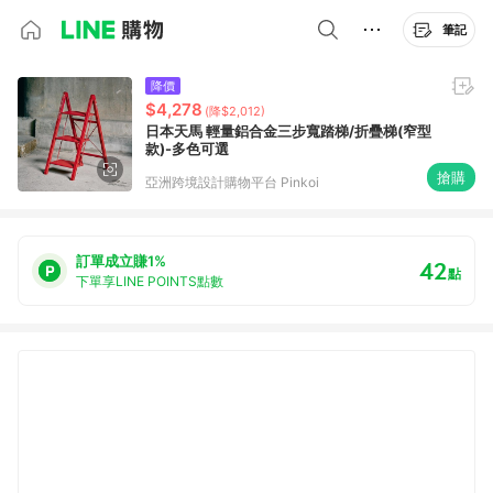
筆記
降價
$4,278
(降$2,012)
日本天馬 輕量鋁合金三步寬踏梯/折疊梯(窄型
款)-多色可選
搶購
亞洲跨境設計購物平台 Pinkoi
訂單成立賺1%
42
點
下單享LINE POINTS點數