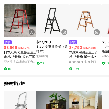
Android v4.6.0 / iOS v4.1.5 以上才具贈點資格。 7. 點數將於出
貨後 45 天後發送。 8. 群眾募資商品，禮物卡，開館保證金，補
運費，攤位費等不具贈點資格。 9. LINE 購物站上之商品規格、
顏色、價位、贈品如與 Pinkoi 商品資訊頁及購物車不符，以
Pinkoi 購物商品資訊頁及購物車標示為準。 10. 點數紅包使用規
則請以點數紅包活動說明為準。 11. 若於 LINE 購物前往 Pinkoi
頁面後才首次下載 Pinkoi APP 並完成訂單，不符合導購資格；承
上，首次下載 Pinkoi APP 後，需透過 LINE 購物前往 Pinkoi 頁
面，方享導購資格。
$27,200
$3,
降價
降價
Step 步韻 折疊梯（黑
【匠
$3,666
$4,790
(降$1,724)
(降$2,410)
櫸木）
能室
日本天馬 輕量鋁合金三
木紋家用鋁合金三步
家用
北歐櫥窗
Yah
步梯/折疊梯-多色可選
梯/折疊梯 單一規格
梯 
亞洲跨境設計購物平台
citiesocial 找 好東西
2%
1
Pinkoi
1%
0.5%
熱銷排行榜