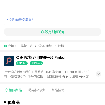
價格趨勢怎麼看？
設定到價通知
分類：
居家生活
傢俱/床墊
鞋櫃
亞洲跨境設計購物平台 Pinkoi
[一般商品贈點規則] 1. 需透過 LINE 購物前往 Pinkoi 頁面，並在
同一瀏覽器於 24 小時內結帳（若自動跳轉 App ，請在 App 交
易），才具點數回饋資格。 2. 點數回饋計算將扣除訂單金額中的
運費與金流手續費與手動輸入之優惠碼折扣。 3. LINE 購物點數
回饋訂單不得享有 Pinkoi 站方優惠，例如首購優惠，P coins，
相似商品
熱銷排行榜
商品描述
全站(不包含手動輸入之優惠碼)。 4. 透過 LINE 購物連結到
Pinkoi 以外之網站購買之商品不具贈點資格。 5. 取消訂單或退貨
相似商品
行為，不具贈點資格，部分退款不在此限。 6. APP 請更新至