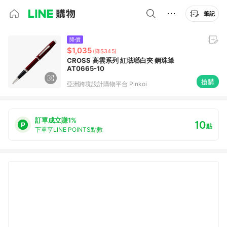
筆記
降價
$1,035
(降$345)
CROSS 高雲系列 紅琺瑯白夾 鋼珠筆
AT0665-10
搶購
亞洲跨境設計購物平台 Pinkoi
訂單成立賺1%
10
點
下單享LINE POINTS點數