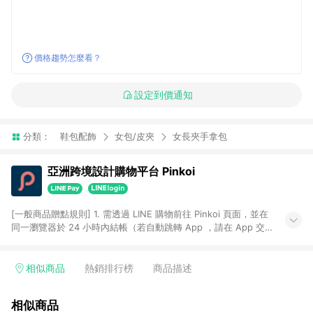
價格趨勢怎麼看？
設定到價通知
分類：
鞋包配飾
女包/皮夾
女長夾手拿包
亞洲跨境設計購物平台 Pinkoi
[一般商品贈點規則] 1. 需透過 LINE 購物前往 Pinkoi 頁面，並在
同一瀏覽器於 24 小時內結帳（若自動跳轉 App ，請在 App 交
易），才具點數回饋資格。 2. 點數回饋計算將扣除訂單金額中的
運費與金流手續費與手動輸入之優惠碼折扣。 3. LINE 購物點數
回饋訂單不得享有 Pinkoi 站方優惠，例如首購優惠，P coins，
相似商品
熱銷排行榜
商品描述
全站(不包含手動輸入之優惠碼)。 4. 透過 LINE 購物連結到
Pinkoi 以外之網站購買之商品不具贈點資格。 5. 取消訂單或退貨
相似商品
行為，不具贈點資格，部分退款不在此限。 6. APP 請更新至