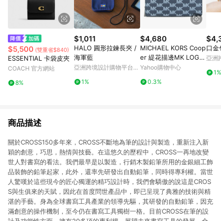
$1,011
$4,680
$4,
HALO 圓形拉鍊長夾 /
MICHAEL KORS Coop
口金
$5,500
(雙重省$840)
海軍藍
er 緹花描邊MK LOGO
ESSENTIAL 卡袋皮夾
亞洲
ㄇ型拉鍊長夾(海軍藍)
Pinko
亞洲跨境設計購物平台
Yahoo購物中心
COACH 官方網站
1
Pinkoi
1%
0.3%
8%
商品描述
關於CROSS150多年來，CROSS不斷地為筆的設計與製造，重新注入新
穎的創意，巧思，熱情與技藝。在這悠久的歷程中，CROSS一再地改變
世人對書寫的看法。我們最早是以製造，行銷木製鉛筆所用的金銀細工飾
品裝飾的鉛筆起家，此外，還率先研發出自動鉛筆，同時得專利權。當世
人驚嘆於這些現今的匠心獨運的精巧設計時，我們會驕傲的說這是CROS
S與生俱來的天賦，因此在首度問世產品中，即已呈現了典雅的技術與精
湛的手藝。身為全球書寫工具產業的領導先驅，其研發的自動鉛筆，因充
滿創意的操作機制，至今仍在書寫工具獨樹一格。目前CROSS在筆的設