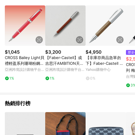
Android v4.6.0 / iOS v4.1.5 以上才具贈點資格。 7. 點數將於出
貨後 45 天後發送。 8. 群眾募資商品，禮物卡，開館保證金，補
運費，攤位費等不具贈點資格。 9. LINE 購物站上之商品規格、
顏色、價位、贈品如與 Pinkoi 商品資訊頁及購物車不符，以
Pinkoi 購物商品資訊頁及購物車標示為準。 10. 點數紅包使用規
則請以點數紅包活動說明為準。 11. 若於 LINE 購物前往 Pinkoi
頁面後才首次下載 Pinkoi APP 並完成訂單，不符合導購資格；承
上，首次下載 Pinkoi APP 後，需透過 LINE 購物前往 Pinkoi 頁
面，方享導購資格。
$1,045
$3,200
$4,950
歷史
CROSS Bailey Light貝
【Faber-Castell】成
【非庫存商品急單勿
$2,
禮輕盈系列珊瑚粉鋼
吉思汗AMBITION天然
下】Faber-Castell 輝
CRO
筆/X尖 (原廠正貨)
梨木0.7mm 鉛筆 免費
柏 ONDORO煙燻橡木
亞洲跨境設計購物平台
亞洲跨境設計購物平台
Yahoo購物中心
列 
刻
鋼珠筆 NO.147518 (N
Pinkoi
Pinkoi
AT0
台灣
1%
1%
0%
OD)
額下
3
號最高
止
熱銷排行榜