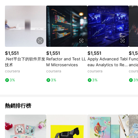
Android v4.6.0 / iOS v4.1.5 以上才具贈點資格。 7. 點數將於出
貨後 45 天後發送。 8. 群眾募資商品，禮物卡，開館保證金，補
運費，攤位費等不具贈點資格。 9. LINE 購物站上之商品規格、
顏色、價位、贈品如與 Pinkoi 商品資訊頁及購物車不符，以
Pinkoi 購物商品資訊頁及購物車標示為準。 10. 點數紅包使用規
則請以點數紅包活動說明為準。 11. 若於 LINE 購物前往 Pinkoi
頁面後才首次下載 Pinkoi APP 並完成訂單，不符合導購資格；承
上，首次下載 Pinkoi APP 後，需透過 LINE 購物前往 Pinkoi 頁
面，方享導購資格。
$1,551
$1,551
$1,551
$1,5
.Net平台下的软件开发
Refactor and Test LL
Apply Advanced Tabl
Fund
技术
M Microservices
eau Analytics to Real
ancia
-World Data
coursera
coursera
coursera
cour
3%
3%
3%
3
熱銷排行榜