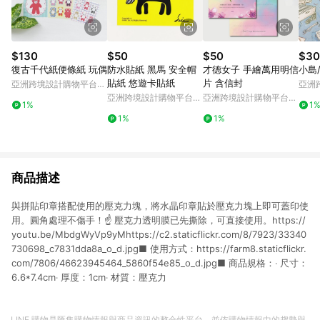
$130
$50
$50
$30
復古千代紙便條紙 玩偶
防水貼紙 黑馬 安全帽
才德女子 手繪萬用明信
小島
貼紙 悠遊卡貼紙
片 含信封
亞洲跨境設計購物平台
亞洲
Pinkoi
Pinko
亞洲跨境設計購物平台
亞洲跨境設計購物平台
1%
1
Pinkoi
Pinkoi
1%
1%
商品描述
與拼貼印章搭配使用的壓克力塊，將水晶印章貼於壓克力塊上即可蓋印使
用。圓角處理不傷手！☝ 壓克力透明膜已先撕除，可直接使用。https://
youtu.be/MbdgWyVp9yMhttps://c2.staticflickr.com/8/7923/33340
730698_c7831dda8a_o_d.jpg■ 使用方式：https://farm8.staticflickr.
com/7806/46623945464_5860f54e85_o_d.jpg■ 商品規格：‧ 尺寸：
6.6*7.4cm‧ 厚度：1cm‧ 材質：壓克力
LINE 購物是匯集購物情報與商品資訊的整合性平台，並依購物情報中的趨勢與