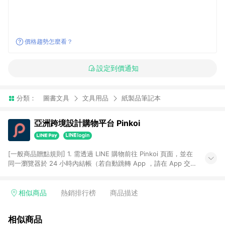
價格趨勢怎麼看？
設定到價通知
分類：
圖書文具
文具用品
紙製品筆記本
亞洲跨境設計購物平台 Pinkoi
[一般商品贈點規則] 1. 需透過 LINE 購物前往 Pinkoi 頁面，並在
同一瀏覽器於 24 小時內結帳（若自動跳轉 App ，請在 App 交
易），才具點數回饋資格。 2. 點數回饋計算將扣除訂單金額中的
運費與金流手續費與手動輸入之優惠碼折扣。 3. LINE 購物點數
回饋訂單不得享有 Pinkoi 站方優惠，例如首購優惠，P coins，
相似商品
熱銷排行榜
商品描述
全站(不包含手動輸入之優惠碼)。 4. 透過 LINE 購物連結到
Pinkoi 以外之網站購買之商品不具贈點資格。 5. 取消訂單或退貨
相似商品
行為，不具贈點資格，部分退款不在此限。 6. APP 請更新至