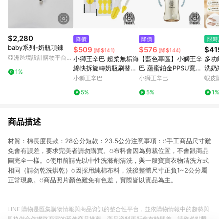
$2,280
降價
降價
限時
baby系列-奶瓶項鍊
$509
$576
$41
(降$141)
(降$144)
亞洲跨境設計購物平台
小獅王辛巴 超柔無垢海
【藍色專區】小獅王辛
多功
Pinkoi
綿快拆旋轉奶瓶刷替換
巴 蘊蜜鉑金PPSU寬口
洗奶
1%
組
吸管把手防脹氣奶瓶(2
架 
小獅王辛巴
小獅王辛巴
蝦皮
70ml)-學飲適用(主導
收納
5%
5%
1
式餵奶專用)
瓶架
架
商品描述
材質：棉長度長款：28公分短款：23.5公分注意事項：⍥手工商品尺寸難
免會有誤差，要求完美者請勿購買。⍥布料會因為剪裁位置，不會跟商品
圖完全一樣。⍥使用前請先以中性洗滌劑清洗，與一般寶寶衣物清洗方式
相同（請勿乾洗烘乾）⍥因採用純棉布料，洗後整體尺寸正負1~2公分屬
正常現象。⍥商品照片顏色難免有色差，實際皆以實品為主。
LINE 購物是匯集購物情報與商品資訊的整合性平台，並依購物情報中的趨勢與
風格做合作網路商家的延伸商品推薦，商品資料更新會有時間差，請務必點擊