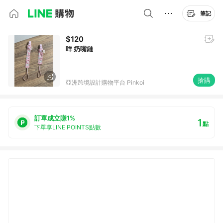
筆記
$120
咩 奶嘴鏈
搶購
亞洲跨境設計購物平台 Pinkoi
訂單成立賺1%
1
點
下單享LINE POINTS點數