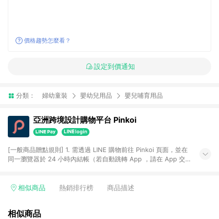
價格趨勢怎麼看？
設定到價通知
分類：
婦幼童裝
嬰幼兒用品
嬰兒哺育用品
亞洲跨境設計購物平台 Pinkoi
[一般商品贈點規則] 1. 需透過 LINE 購物前往 Pinkoi 頁面，並在
同一瀏覽器於 24 小時內結帳（若自動跳轉 App ，請在 App 交
易），才具點數回饋資格。 2. 點數回饋計算將扣除訂單金額中的
運費與金流手續費與手動輸入之優惠碼折扣。 3. LINE 購物點數
回饋訂單不得享有 Pinkoi 站方優惠，例如首購優惠，P coins，
相似商品
熱銷排行榜
商品描述
全站(不包含手動輸入之優惠碼)。 4. 透過 LINE 購物連結到
Pinkoi 以外之網站購買之商品不具贈點資格。 5. 取消訂單或退貨
相似商品
行為，不具贈點資格，部分退款不在此限。 6. APP 請更新至