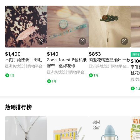
Android v4.6.0 / iOS v4.1.5 以上才具贈點資格。 7. 點數將於出
貨後 45 天後發送。 8. 群眾募資商品，禮物卡，開館保證金，補
運費，攤位費等不具贈點資格。 9. LINE 購物站上之商品規格、
顏色、價位、贈品如與 Pinkoi 商品資訊頁及購物車不符，以
Pinkoi 購物商品資訊頁及購物車標示為準。 10. 點數紅包使用規
則請以點數紅包活動說明為準。 11. 若於 LINE 購物前往 Pinkoi
頁面後才首次下載 Pinkoi APP 並完成訂單，不符合導購資格；承
上，首次下載 Pinkoi APP 後，需透過 LINE 購物前往 Pinkoi 頁
面，方享導購資格。
$1,400
$140
$853
限時
木刻手繪墜飾 - 羽毛
Zoe's forest 8號和紙
陶瓷花環造型扣針 一枚
$10
膠帶－藍綠花環
亞洲跨境設計購物平台
亞洲跨境設計購物平台
平價
Pinkoi
Pinkoi
亞洲跨境設計購物平台
桃花
1%
1%
Pinkoi
包送
蝦皮
1%
禮物
4.
心推
熱銷排行榜