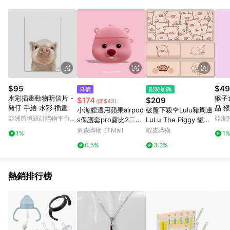
用，若選擇使用折價券，即不得併用LINE購物回饋。 8. 部分指定
商品類別不回饋，請參考以下列表：童書館出清 / Switch 遊戲片
/ 瑪利歐玩具 / LEGO樂高 / 尿布 / 橋樑書 / 中高年級推薦書單 /
行李箱 / 寶寶攝影機 / 雞精&鱸魚精 / 美妝保養 / 居家防護 / 暢銷
作者&經典角色 / 人氣卡通大集合 / 地墊&圍欄 / 外文&英文童書 /
套書專區 / 各式零嘴&堅果&珍珠&果乾&糖果 / 兒童耳機&耳麥 /
水果專區 / 親子理財書單 / 6~8歲推薦書單 / 箱購專區 / 寶可夢
pokemon玩具 / 世界名著 / 廚房家電 / 蔬果汁&奶粉 / 體能玩具 /
涼墊 / 同儕相處書單 / 旅遊商品 / 公益商品
$95
$49
降價
限時加碼
水彩插畫動物明信片 -
猴子
$174
$209
(降$43)
豬仔 手繪 水彩 插畫
品 
小海貍適用蘋果airpod
破盤下殺🌹Lulu豬周邊
兒童
亞洲跨境設計購物平台
亞洲
s保護套pro露比2二代
LuLu The Piggy 罐頭
Pinkoi
Pinko
三代airpodspro無線藍
豬 軟萌絨毛公仔 療癒
東森購物 ETMall
蝦皮購物
1%
1
牙耳機殼3代四代五代
系禮物鼠標墊超大男女
0.5%
3.2%
硅膠防摔可愛卡通
生創意可愛卡通電
熱銷排行榜