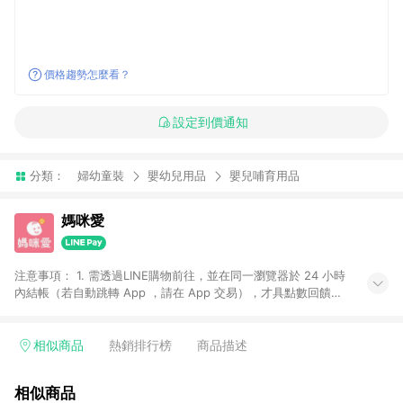
價格趨勢怎麼看？
設定到價通知
分類：
婦幼童裝
嬰幼兒用品
嬰兒哺育用品
媽咪愛
注意事項： 1. 需透過LINE購物前往，並在同一瀏覽器於 24 小時
內結帳（若自動跳轉 App ，請在 App 交易），才具點數回饋資
格。 2. 訂單會因為出貨方式、商品狀態（現貨、預購）導致商品
進行拆單。 3. 取消訂單或退貨行為，不具贈點資格。 4. iOS app
請更新至 3.9 才具贈點資格。 5. 點數將於廠商出貨後 30 天後發
相似商品
熱銷排行榜
商品描述
送。 6. LINE購物站上之商品規格、顏色、價位、贈品如與媽咪愛
購物商品資訊頁及購物車不符，以媽咪愛購物商品資訊頁及購物
相似商品
車標示為準。 7. LINE購物導購回饋無法與媽咪愛站上折價券並