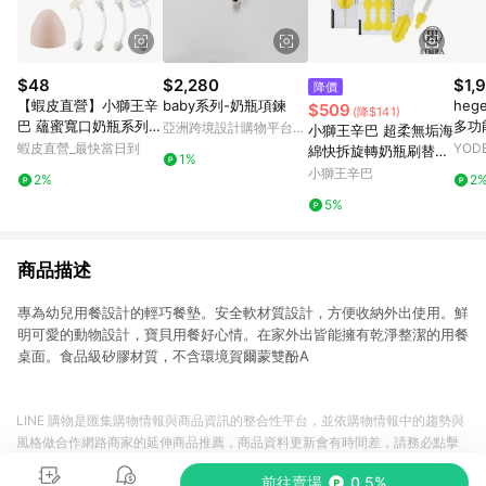
$48
$2,280
$1,
降價
【蝦皮直營】小獅王辛
baby系列-奶瓶項鍊
heg
$509
(降$141)
巴 蘊蜜寬口奶瓶系列配
多功
亞洲跨境設計購物平台
小獅王辛巴 超柔無垢海
件 防滑把手 瓶蓋組 吸
瓶-3
Pinkoi
蝦皮直營_最快當日到
YOD
綿快拆旋轉奶瓶刷替換
1%
管組 (配件3-配件7) 學
組
小獅王辛巴
2%
2
習吸管 萬用蓋
5%
商品描述
專為幼兒用餐設計的輕巧餐墊。安全軟材質設計，方便收納外出使用。鮮
明可愛的動物設計，寶貝用餐好心情。在家外出皆能擁有乾淨整潔的用餐
桌面。食品級矽膠材質，不含環境賀爾蒙雙酚A
LINE 購物是匯集購物情報與商品資訊的整合性平台，並依購物情報中的趨勢與
風格做合作網路商家的延伸商品推薦，商品資料更新會有時間差，請務必點擊
商品至各合作網路商家，確認現售價與購物條件，一切資訊以合作廠商網頁為
前往賣場
0.5%
準。