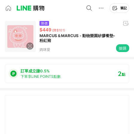
筆記
降價
$449
(降$101)
MARCUS＆MARCUS - 動物樂園矽膠餐墊-
粉紅豬
搶購
媽咪愛
訂單成立賺0.5%
2
點
下單享LINE POINTS點數