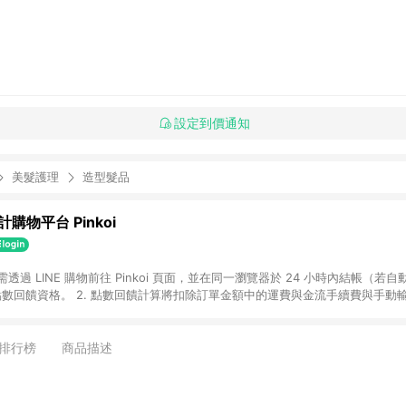
設定到價通知
美髮護理
造型髮品
購物平台 Pinkoi
 需透過 LINE 購物前往 Pinkoi 頁面，並在同一瀏覽器於 24 小時內結帳（若自
具點數回饋資格。 2. 點數回饋計算將扣除訂單金額中的運費與金流手續費與手動
點數回饋訂單不得享有 Pinkoi 站方優惠，例如首購優惠，P coins，全站(不包含
E 購物連結到 Pinkoi 以外之網站購買之商品不具贈點資格。 5. 取消訂單或退貨
APP 請更新至Android v4.6.0 / iOS v4.1.5 以上才具贈點資格。 7. 點
排行榜
商品描述
資商品，禮物卡，開館保證金，補運費，攤位費等不具贈點資格。 9. LINE 購物
inkoi 商品資訊頁及購物車不符，以 Pinkoi 購物商品資訊頁及購物車標示為準。
明為準。 11. 若於 LINE 購物前往 Pinkoi 頁面後才首次下載 Pinkoi A