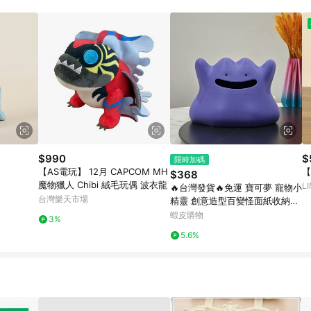
載 Pinkoi APP 後，需透過 LINE 購物前往 Pinkoi 頁面，方享導購資格
$990
$
限時加碼
【AS電玩】 12月 CAPCOM MH
【
$368
魔物獵人 Chibi 絨毛玩偶 波衣龍
L
🔥台灣發貨🔥免運 寶可夢 寵物小
台灣樂天市場
精靈 創意造型百變怪面紙收納盒
衛生紙盒 寶可夢百變怪創意造型
蝦皮購物
3%
紙巾盒 寶可夢桌面創意擺件
5.6%