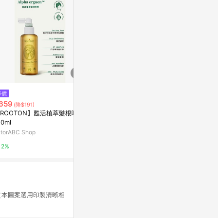
降價
降價
$480
659
$599
(雙重省
(降$191)
(降$681)
凱夢K持捲乳10
ROOTON】甦活植萃髮根噴霧
白髮獵人｜韓國製白髮修剪筆
50ml
屈臣氏Watson
citiesocial 找 好東西
utorABC Shop
3%
0.5%
2%
紙（本圖案選用印製清晰相