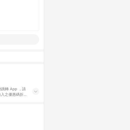
動跳轉 App ，請
輸入之優惠碼折
手動輸入之優惠
行為，不具贈點資
數將於出貨後 45 天
站上之商品規格、
 10. 點數紅包
PP 並完成訂單，不