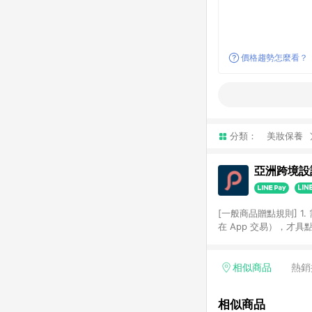
價格趨勢怎麼看？
分類：
美妝保養
亞洲跨境設計
[一般商品贈點規則] 1.
在 App 交易），才
扣。 3. LINE 購物
碼)。 4. 透過 LIN
格，部分退款不在此限。 6. 
相似商品
熱銷
後發送。 8. 群眾募
顏色、價位、贈品如與 P
相似商品
使用規則請以點數紅包活動說