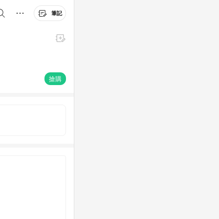
筆記
搶購