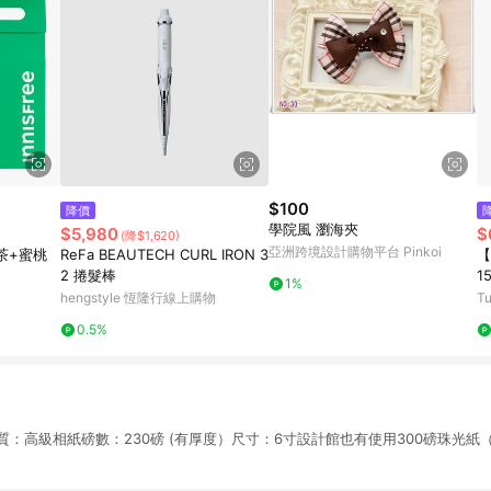
$100
降價
學院風 瀏海夾
$5,980
$
(降$1,620)
亞洲跨境設計購物平台 Pinkoi
茶+蜜桃
ReFa BEAUTECH CURL IRON 3
【
2 捲髮棒
1
1%
hengstyle 恆隆行線上購物
T
0.5%
l』材質：高級相紙磅數：230磅 (有厚度）尺寸：6寸設計館也有使用300磅珠光