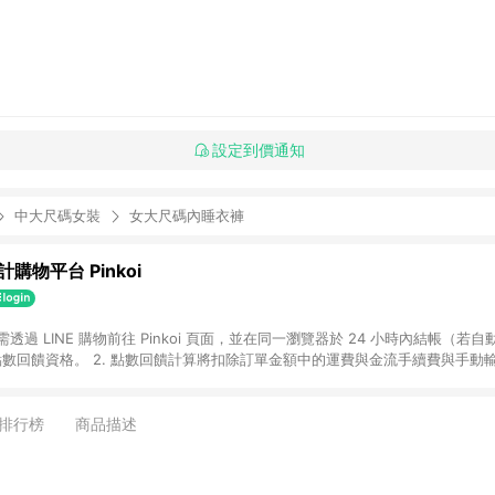
設定到價通知
中大尺碼女裝
女大尺碼內睡衣褲
購物平台 Pinkoi
 需透過 LINE 購物前往 Pinkoi 頁面，並在同一瀏覽器於 24 小時內結帳（若自
具點數回饋資格。 2. 點數回饋計算將扣除訂單金額中的運費與金流手續費與手動
點數回饋訂單不得享有 Pinkoi 站方優惠，例如首購優惠，P coins，全站(不包含
E 購物連結到 Pinkoi 以外之網站購買之商品不具贈點資格。 5. 取消訂單或退貨
APP 請更新至Android v4.6.0 / iOS v4.1.5 以上才具贈點資格。 7. 點
排行榜
商品描述
資商品，禮物卡，開館保證金，補運費，攤位費等不具贈點資格。 9. LINE 購物
inkoi 商品資訊頁及購物車不符，以 Pinkoi 購物商品資訊頁及購物車標示為準。
明為準。 11. 若於 LINE 購物前往 Pinkoi 頁面後才首次下載 Pinkoi A