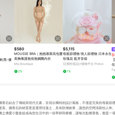
$580
$5,115
MOUSSE BRA｜抱抱慕斯高包覆
母親節禮物 情人節禮物 日本永生
$
美胸養護無痕無鋼圈內衣
玫瑰花 藍牙音箱
(黑-優
【
Mia Boutique
亞洲跨境設計購物平台 Pinkoi
住
款
Fa
2%
1%
擴香石結合了傳統與現代元素，呈現出獨特的設計風格，不僅是完美的母親節
驚喜。擴香石的材質更是選用珪藻土，具有防潮效果，讓您的空間清新怡人🌺
佛之佛愛小盤套組成為您生活中的一份寧靜與療癒，讓每次點燃香氛，都是一