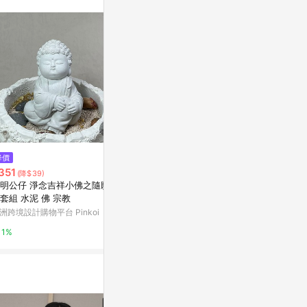
。
$450
$690
降價
淨念吉祥小佛之佛愛小盤套組 營
佛像公仔 淨
351
(降$39)
造祥和氛圍 提升居家品味
盤套組 佛 吸
明公仔 淨念吉祥小佛之隨願 中
亞洲跨境設計購物平台 Pinkoi
亞洲跨境設計購物
套組 水泥 佛 宗教
洲跨境設計購物平台 Pinkoi
1%
1%
1%