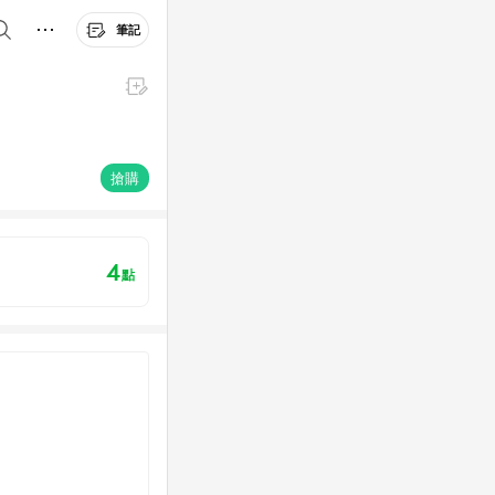
筆記
搶購
4
點