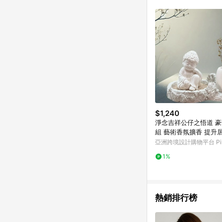
符合導購資格；承上，首次下
$1,240
淨念吉祥公仔之悟道 
組 藝術香氛
亞洲跨境設計購物平台 Pin
1%
熱銷排行榜