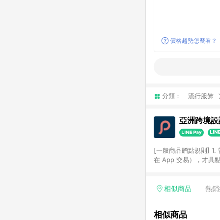
價格趨勢怎麼看？
分類：
流行服飾
亞洲跨境設計
[一般商品贈點規則] 1.
在 App 交易），才
扣。 3. LINE 購物
碼)。 4. 透過 LIN
格，部分退款不在此限。 6. 
相似商品
熱銷
後發送。 8. 群眾募
顏色、價位、贈品如與 P
相似商品
使用規則請以點數紅包活動說