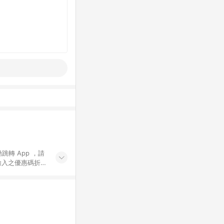
動跳轉 App ，請
輸入之優惠碼折
手動輸入之優惠
行為，不具贈點資
數將於出貨後 45 天
站上之商品規格、
 10. 點數紅包
PP 並完成訂單，不