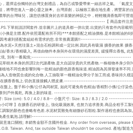
心，選擇這份獨特的台灣文創禮品，為自己或摯愛帶來一絲吉祥之氣。「氣度
組，將帶您進入一趟心靈之旅🌟。台灣原創，以極致工藝在地生產，將豐富的
濃厚的台灣味兒，讓您彷彿置身於吉祥喜樂的神韻之中，輕輕幾滴香氛即可營
-------------------------------------------------------------
.PS.下單前請詳閱套件.並非圖片上的道具都一併出貨.出貨的只有套件內容載明的物
藻粒. (小佛是主體.配件依照選配有所不同)***本館搭配之精油價格.是本館精油的6折
搭配套組給有需求的您.非常推薦選購!!-----------------------------------
物件為水泥+天然珪藻土+混合石粉調和成一定比例.因此具有吸濕 擴香的效果 擴香
精油/香水/香精吸入, 再借由物件本身與外在環境的濕度差異, 緩慢釋出香氛, 
有一番風情;--------------------------------------------------
花草樹木本身的所謂2次代謝產物.是大自認珍貴的天然產物.一株植物本身少則1
.種植地不同也會影響到每一批精油的顏色跟香氛味道.精油因為其揮發速率不同
精為人造物質合成的化合物.人工抽取單一種精油化學分子加工而成.香味持久穩
上.切勿直接接觸人體皮膚.--------------------------------------------
在盤上, 盤子和小佛/公仔為同材質, 如此可避免有色精油/香精對小佛/公仔染色
風乾, 再換上新的味道. -----------------------------------------------
 (cm): 5.0 / 4.0 / 8.8-- 小盤尺寸: Size: 8.3 / 8.3 / 2.0 ---------------
---【 貼心小叮嚀 】在擴香石的研發上, 強化吸濕效果, 也努力追求善美.商品全程手工
手工調製的顏色也會略有色差.水泥材質難免有細微砂石顆粒.製作過程也會因為加
理解!------------------------------------------------------
口關稅; 本銷售金額不含國外稅金. Any order from overseas, please be a
is F.O.B. Taiwan. And, tax outside Taiwan shouldn't be counted. 產地