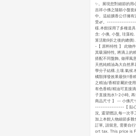
✨。展現您對細節的用
吉祥小佛之隨願小盤套
中。這組擴香公仔擁有
受🌿。--------------
樣.本館採用了多種道具
含: 小佛, 小盤, 珪
算活動9折之後的總價).因考慮到
-【 原料特性 】 此
其吸濕特性, 將滴上的
搭配不同盤飾, 做禪風意境, 別
天然純精油為大自然界
學分子結構.土壤.氣候
橘類揮發效果最快!!香
之精油/香精皆屬於使用在擴香香氛
有色香精/精油可直接滴
子直接泡水1-2小時, 再拿到戶外
商品尺寸 】 -- 小佛尺寸: Size
-------------
況, 還望體諒,每一次
加上本館人物細節多難免產生氣泡.請
訂單, 請留意, 需要自行留意進
ort tax. This price 