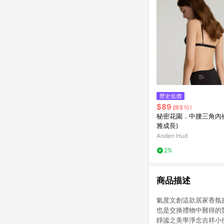
歷史低價
$89
(降$10)
秘密花園．中腰三角內褲
雅成長)
Anden Hud
2%
商品描述
氣度文創這款居家香氛
也是交換禮物中難得的
靜謐之美學淨念吉祥小