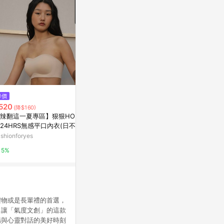
$118
降價
降價
貓咪小品 花
520
$614
(降$160)
(降$53)
那天
辣翻這一夏專區】狠狠HOLD
3M無痕極淨防水收納系列-多用
亞洲跨境設計購物
24HRS無感平口內衣(日不落
途排鉤組G2
)
shionforyes
特力屋
1%
5%
1%
禮物或是長輩禮的首選，
。讓「氣度文創」的這款
場與心靈對話的美好時刻