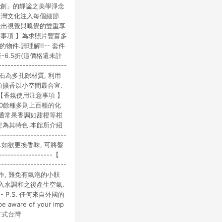
文創」的靜謐之美學淨念
台灣文化注入每個細節
造出視覺與嗅覺的雙重享
【 商品套件注意事項 】為求照片豐富多
件.請理解!!-- 套件
-6.5折(這價格還未計
-----------------
石為多孔隙材質, 利用
此類擴香以小空間最合宜.
------【香氛使用注意事項 】
0餘種多則上百種的化
.通常果香調如甜橙等柑
定為其特色.本館所介紹
-----------------
.如欲更換香味, 可將盤
---------------【
---------------------
製作, 難免有氣泡的小狀
入水調和之後產生空氣.
---- P.S. 任何來自外國的
ware of your imp
/製造方式台灣