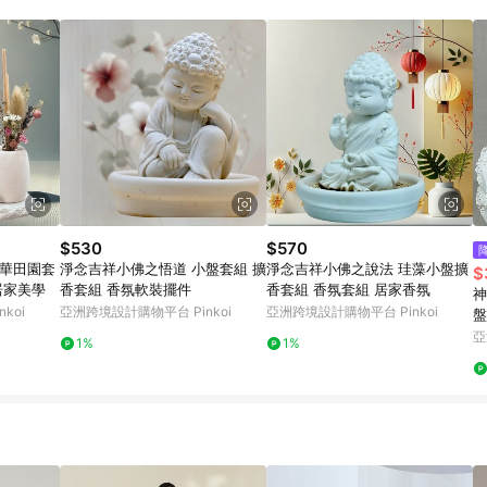
載 Pinkoi APP 後，需透過 LINE 購物前往 Pinkoi 頁面，方享導購資格
$530
$570
豪華田園套
淨念吉祥小佛之悟道 小盤套組 擴
淨念吉祥小佛之說法 珪藻小盤擴
$
擴香 提升居家美學
香套組 香氛軟裝擺件
香套組 香氛套組 居家香氛
神
koi
亞洲跨境設計購物平台 Pinkoi
亞洲跨境設計購物平台 Pinkoi
盤
亞
1%
1%