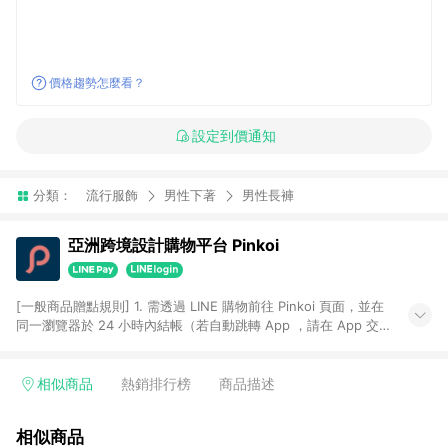
價格趨勢怎麼看？
設定到價通知
分類：
流行服飾
男性下著
男性長褲
亞洲跨境設計購物平台 Pinkoi
[一般商品贈點規則] 1. 需透過 LINE 購物前往 Pinkoi 頁面，並在
同一瀏覽器於 24 小時內結帳（若自動跳轉 App ，請在 App 交
易），才具點數回饋資格。 2. 點數回饋計算將扣除訂單金額中的
運費與金流手續費與手動輸入之優惠碼折扣。 3. LINE 購物點數
回饋訂單不得享有 Pinkoi 站方優惠，例如首購優惠，P coins，
相似商品
熱銷排行榜
商品描述
全站(不包含手動輸入之優惠碼)。 4. 透過 LINE 購物連結到
Pinkoi 以外之網站購買之商品不具贈點資格。 5. 取消訂單或退貨
相似商品
行為，不具贈點資格，部分退款不在此限。 6. APP 請更新至