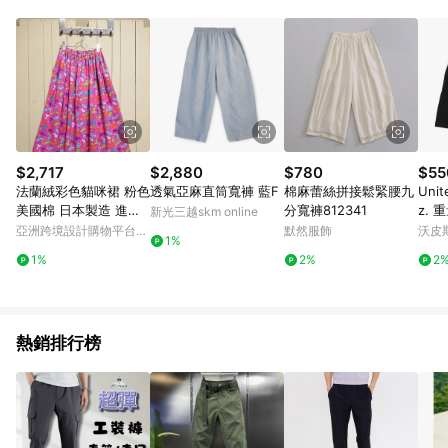
Android v4.6.0 / iOS v4.1.5 以上才具贈點資格。 7. 點數將於出
貨後 45 天後發送。 8. 群眾募資商品，禮物卡，開館保證金，補
運費，攤位費等不具贈點資格。 9. LINE 購物站上之商品規格、
顏色、價位、贈品如與 Pinkoi 商品資訊頁及購物車不符，以
Pinkoi 購物商品資訊頁及購物車標示為準。 10. 點數紅包使用規
則請以點數紅包活動說明為準。 11. 若於 LINE 購物前往 Pinkoi
頁面後才首次下載 Pinkoi APP 並完成訂單，不符合導購資格；承
上，首次下載 Pinkoi APP 後，需透過 LINE 購物前往 Pinkoi 頁
面，方享導購資格。
$2,717
$2,880
$780
$55
法蘭絨彩色貓咪裙 粉色
透氣亞麻直筒寬褲 藍F
棉麻蕾絲拼接鬆緊腰九
Unit
美國棉 日本製造 進口
分寬褲812341
z. 
新光三越skm online
布料 均碼
褲 黑
亞洲跨境設計購物平台
默然服飾
沃皮
1%
[台
Pinkoi
WOR
1%
2%
2
熱銷排行榜