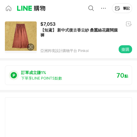
筆記
$7,053
【知鳶】 新中式復古香云紗 桑蠶絲花蘿闊腿
褲
搶購
亞洲跨境設計購物平台 Pinkoi
訂單成立賺1%
70
點
下單享LINE POINTS點數