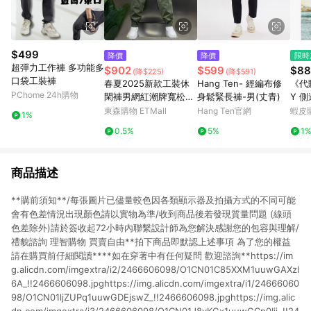
$499
降價
降價
限時
超彈力工作褲 多功能多
$902
$599
$88
(降$225)
(降$591)
口袋工裝褲
春夏2025新款工裝休
Hang Ten- 經編布修
《代
PChome 24h購物
閑褲男網紅潮牌寬松直
身鬆緊長褲-男(丈青)
Y 
筒九分褲青年百搭哈倫
二種
東森購物 ETMall
Hang Ten官網
蝦皮
1%
褲
冰鋒
0.5%
5%
1
商品描述
**購前須知**/每張圖片已儘量較色因各類顯示器及拍攝方式的不同可能
會有色差情況出現顏色請以實物為準/收到商品後若發現質量問題 (線頭
色差除外)請於簽收起72小時內聯繫設計師為您解決感謝您的包容與理解/
禮貌諮詢 理智購物 買賣自由**拍下商品即默認上述事項 為了您的權益
請在購買前仔細閱讀****如在穿著中有任何疑問 歡迎諮詢**https://im
g.alicdn.com/imgextra/i2/2466606098/O1CN01C85XXM1uuwGAXzl
6A_!!2466606098.jpghttps://img.alicdn.com/imgextra/i1/24666060
98/O1CN01ljZUPq1uuwGDEjswZ_!!2466606098.jpghttps://img.alic