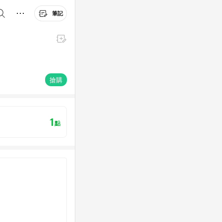
筆記
搶購
1
點