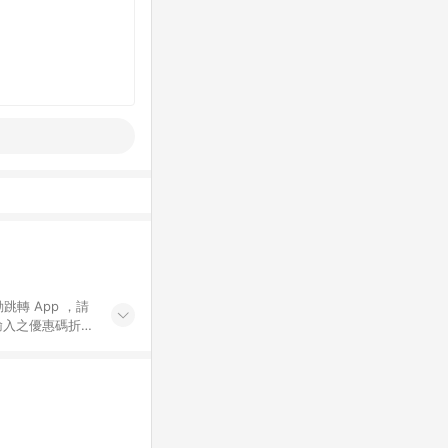
動跳轉 App ，請
輸入之優惠碼折
手動輸入之優惠
行為，不具贈點資
數將於出貨後 45 天
站上之商品規格、
 10. 點數紅包
PP 並完成訂單，不