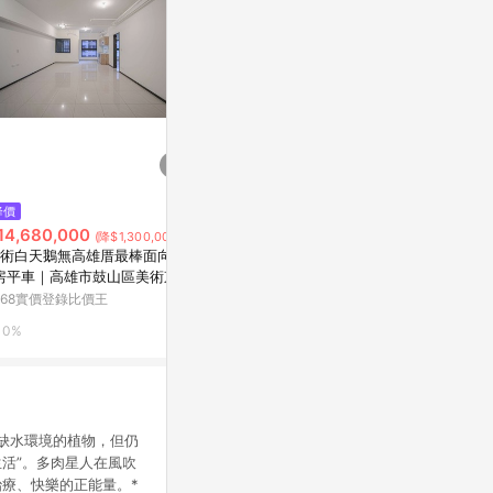
$126
$29,800,0
降價
釘井淨好像看得見部長的XXX。
73大地坪6
14,680,000
(降$1,300,000)
(全)
學橋頭新市鎮
術白天鵝無高雄厝最棒面向2+
橋頭區甲昌路
Yahoo購物中心
5168實價登錄
房平車｜高雄市鼓山區美術東四
168實價登錄比價王
0%
0%
0%
漠等缺水環境的植物，但仍
活”。多肉星人在風吹
療、快樂的正能量。*