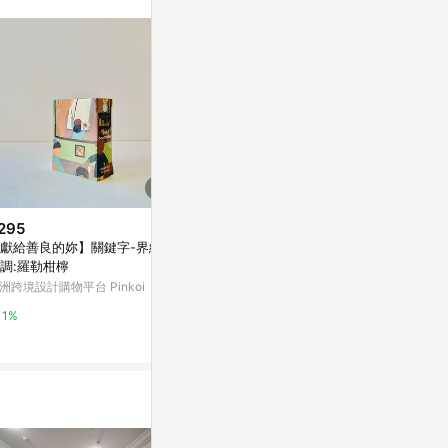
。
295
$5,400
限時加碼
獻給善良的妳】關鍵字-界線 /
【優惠量300個】四季光景奶凍
$699
調:羅勒柑檸
卷盒 / N03003
【USPCC 撲克
洲跨境設計購物平台 Pinkoi
台灣樂天市場
e) by Joker
蝦皮購物
1%
3%
1%