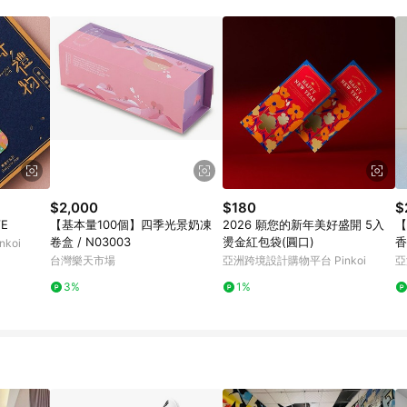
載 Pinkoi APP 後，需透過 LINE 購物前往 Pinkoi 頁面，方享導購資格
$2,000
$180
$
E
【基本量100個】四季光景奶凍
2026 願您的新年美好盛開 5入
【
卷盒 / N03003
燙金紅包袋(圓口)
香
koi
台灣樂天市場
亞洲跨境設計購物平台 Pinkoi
亞
3%
1%