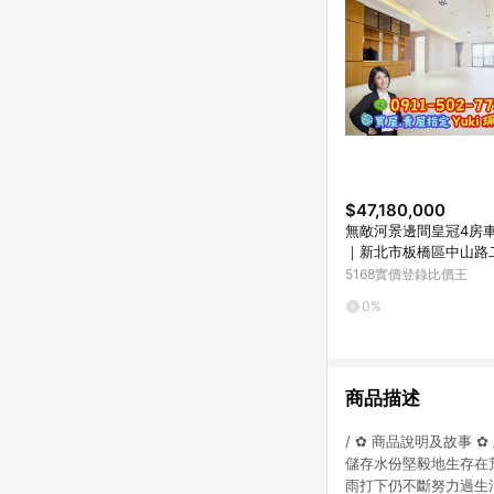
$47,180,000
無敵河景邊間皇冠4房車Y
｜新北市板橋區中山路
5168實價登錄比價王
0%
商品描述
/ ✿ 商品說明及故事 
儲存水份堅毅地生存在
雨打下仍不斷努力過生