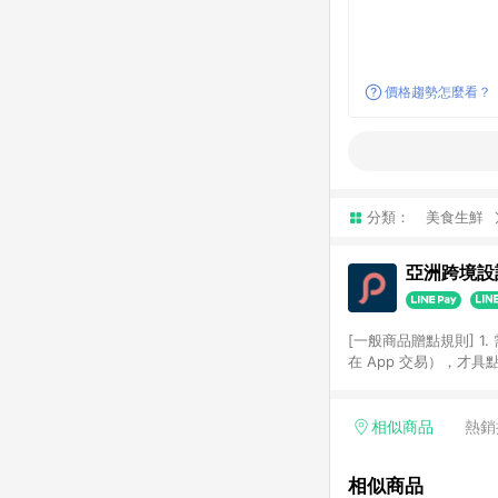
價格趨勢怎麼看？
分類：
美食生鮮
亞洲跨境設計
[一般商品贈點規則] 1.
在 App 交易），才
扣。 3. LINE 購物
碼)。 4. 透過 LIN
格，部分退款不在此限。 6. 
相似商品
熱銷
後發送。 8. 群眾募
顏色、價位、贈品如與 P
相似商品
使用規則請以點數紅包活動說