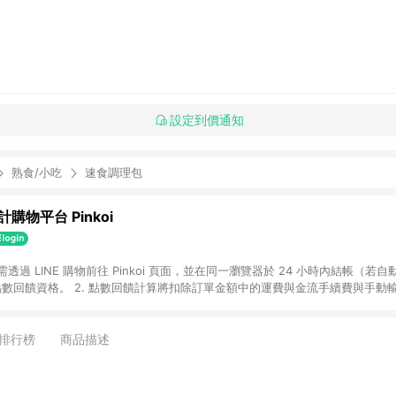
設定到價通知
熟食/小吃
速食調理包
購物平台 Pinkoi
 需透過 LINE 購物前往 Pinkoi 頁面，並在同一瀏覽器於 24 小時內結帳（若自
具點數回饋資格。 2. 點數回饋計算將扣除訂單金額中的運費與金流手續費與手動
點數回饋訂單不得享有 Pinkoi 站方優惠，例如首購優惠，P coins，全站(不包含
E 購物連結到 Pinkoi 以外之網站購買之商品不具贈點資格。 5. 取消訂單或退貨
APP 請更新至Android v4.6.0 / iOS v4.1.5 以上才具贈點資格。 7. 點
排行榜
商品描述
資商品，禮物卡，開館保證金，補運費，攤位費等不具贈點資格。 9. LINE 購物
inkoi 商品資訊頁及購物車不符，以 Pinkoi 購物商品資訊頁及購物車標示為準。
明為準。 11. 若於 LINE 購物前往 Pinkoi 頁面後才首次下載 Pinkoi A