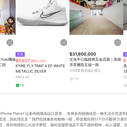
$31,800,000
降價
uki珮瑜
文化中心臨路商五金店面｜高雄
$5,627
$
(降$2,250)
二段
市苓雅區五福一路
KYRIE FLYTRAP 4 EP WHITE
美
5168實價登錄比價王
METALLIC SILVER
1
路
AREA 02
5
0%
1%
✿ /Plump Planet 以多肉植物為設計原形， 本身多肉植物就是一種生活在荒
荒漠，因此理念是 “ 我們也就像多肉植物一樣，即使風吹雨打下仍不斷努力過生
活，保持熱情的心去追求夢想，藉此宣揚堅強及不屈不撓的精神，給人溫暖、治