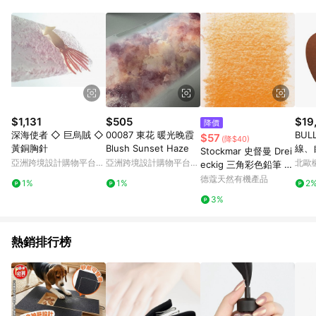
Android v4.6.0 / iOS v4.1.5 以上才具贈點資格。 7. 點數將於出
貨後 45 天後發送。 8. 群眾募資商品，禮物卡，開館保證金，補
運費，攤位費等不具贈點資格。 9. LINE 購物站上之商品規格、
顏色、價位、贈品如與 Pinkoi 商品資訊頁及購物車不符，以
Pinkoi 購物商品資訊頁及購物車標示為準。 10. 點數紅包使用規
則請以點數紅包活動說明為準。 11. 若於 LINE 購物前往 Pinkoi
頁面後才首次下載 Pinkoi APP 並完成訂單，不符合導購資格；承
上，首次下載 Pinkoi APP 後，需透過 LINE 購物前往 Pinkoi 頁
面，方享導購資格。
$1,131
$505
$19
降價
深海使者 ◇ 巨烏賊 ◇
00087 東花 暖光晚霞
BU
$57
(降$40)
黃銅胸針
Blush Sunset Haze
線、
Stockmar 史督曼 Drei
亞洲跨境設計購物平台
亞洲跨境設計購物平台
北歐
eckig 三角彩色鉛筆 14
Pinkoi
Pinkoi
gelbbraun (ST022-1
德蔻天然有機產品
1%
1%
2
4)
3%
熱銷排行榜