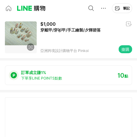
筆記
$1,000
穿戴甲/穿衫甲/手工繪製/夕輝碧落
搶購
亞洲跨境設計購物平台 Pinkoi
訂單成立賺1%
10
點
下單享LINE POINTS點數