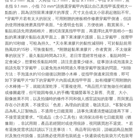
指 8.5 mm*寬度：大拇指 12.7 mm，食指 9.1 mm，中指 9.8 mm，無
名指 9.1 mm，小指 7.0 mm*請挑選穿戴甲內弧比自己真指甲弧度稍大一
點點的，因為須預留果凍膠片的厚度，尺寸太合或太小容易起翹貼不牢。
*穿戴甲片若有太大的狀況，可用附贈的挫板稍作修磨穿戴甲側邊，但請
勿使用挫板挫磨真指甲表面。*全透明盒包裝，方便收納，觀賞展示。*
黏貼前請先用酒精棉片，擦拭清潔真指甲甲面，再選擇比真甲面稍小一點
點的果凍膠片黏貼在真甲面上，撕下果凍膠片護膜，貼上穿戴甲，按壓甲
面約10秒鐘，可較為持久。*天冷果凍膠片的黏性減弱時，可於黏貼前用
熱風吹約15秒，可恢復黏性。*附贈超黏果凍膠片，作者實測，不太做家
事的狀況下，最久黏貼時間為23天。若日常需經常性碰水，黏貼時間一
定會減少，想要較長黏貼時間，請注意盡量少碰水。從事游泳或泡溫泉之
前請先取下穿戴甲，以避免泡水時間過久導致穿戴甲脫落的問題。*卸除
方法：手泡溫水約10分鐘後以附贈小木棒，從指甲側邊來回滑推，即可
卸下穿戴甲片*卸下的穿戴甲片內面或真指甲甲面，如有殘膠可用附贈的
小木棒捲一下，就能清潔乾淨，可重複使用。*商品照片皆無做任何濾鏡
或修圖處理，但可能因每個人的手機/電腦螢幕等之新舊、亮度、大小、
顯像效果不同，以及拍攝時的條件不同和個人感官認知的影響，而與實品
存在小許差異，不接受以「色差」為理由的退貨，敬請見諒。*客製化商
品為私人訂製物品，不適用七日鑑賞期，請事先溝通清楚確認後再下單，
不接受退貨要求。*現成品（含小工具包）依消保法得有七日鑑賞期（猶
豫期），非試用期，產品若經開封或使用痕跡，視同購買恕不退貨。＊若
有退換貨需求請詳讀以下注意事項：1、商品寄回/收回，請確認商品無開
封及無任何損傷，並請務必使用原包裝紙盒＋快遞袋或包裝袋方式包裝寄