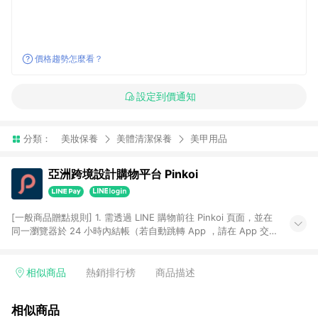
價格趨勢怎麼看？
設定到價通知
分類：
美妝保養
美體清潔保養
美甲用品
亞洲跨境設計購物平台 Pinkoi
[一般商品贈點規則] 1. 需透過 LINE 購物前往 Pinkoi 頁面，並在
同一瀏覽器於 24 小時內結帳（若自動跳轉 App ，請在 App 交
易），才具點數回饋資格。 2. 點數回饋計算將扣除訂單金額中的
運費與金流手續費與手動輸入之優惠碼折扣。 3. LINE 購物點數
回饋訂單不得享有 Pinkoi 站方優惠，例如首購優惠，P coins，
相似商品
熱銷排行榜
商品描述
全站(不包含手動輸入之優惠碼)。 4. 透過 LINE 購物連結到
Pinkoi 以外之網站購買之商品不具贈點資格。 5. 取消訂單或退貨
相似商品
行為，不具贈點資格，部分退款不在此限。 6. APP 請更新至