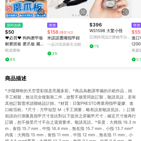
$396
限時加碼
降價
降價
WS1598 大驚小怪
$50
$158
$55
(降$142)
亞洲跨境設計購物平台
❤️必買❤️ 狗狗磨甲板
米諾諾鷹嘴指甲鉗
進口V
Pinkoi
耐磨抓板 磨爪板 藏食
(200
一品川流居家生活館
1%
板 狗磨爪器 藏食互動
蝦皮購物
東森購
3%
磨甲板 寵物指甲板 狗
4%
0.
抓板 指甲護理用品 美
容用品
商品描述
*夕陽輝映的天空雲彩很是亮麗多彩。*商品為教課準備的示範作品，純
手工精製，無法完全複製第二件，故暫不接受同款訂製，敬請見諒，若有
其他訂製需求請聯絡設計師。*材質：日製PRESTO專業用指甲凝膠、進
口歐箔粉。*尺寸：方甲短型 M（手工測量，略有誤差敬請見諒。）訂購
前請自行測量真指甲尺寸並比對以下提供之穿戴甲尺寸，確定尺寸後再行
訂購，恕不接受尺寸不合之退貨要求。敬請見諒。*長度：大拇指 19.3 m
m，食指 15.7 mm，中指 16.4 mm，無名指 15.7 mm，小指 13.7 mm*
內弧：大拇指 15 mm，食指 11 mm，中指 12 mm，無名指 11 mm，小