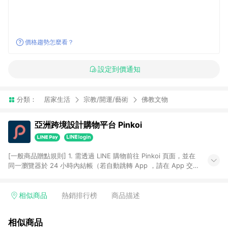
價格趨勢怎麼看？
設定到價通知
分類：
居家生活
宗教/開運/藝術
佛教文物
亞洲跨境設計購物平台 Pinkoi
[一般商品贈點規則] 1. 需透過 LINE 購物前往 Pinkoi 頁面，並在
同一瀏覽器於 24 小時內結帳（若自動跳轉 App ，請在 App 交
易），才具點數回饋資格。 2. 點數回饋計算將扣除訂單金額中的
運費與金流手續費與手動輸入之優惠碼折扣。 3. LINE 購物點數
回饋訂單不得享有 Pinkoi 站方優惠，例如首購優惠，P coins，
相似商品
熱銷排行榜
商品描述
全站(不包含手動輸入之優惠碼)。 4. 透過 LINE 購物連結到
Pinkoi 以外之網站購買之商品不具贈點資格。 5. 取消訂單或退貨
相似商品
行為，不具贈點資格，部分退款不在此限。 6. APP 請更新至