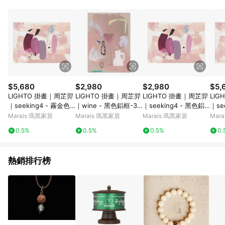
Android v4.6.0 / iOS v4.1.5 以上才具贈點資格。 7. 點數將於出
貨後 45 天後發送。 8. 群眾募資商品，禮物卡，開館保證金，補
運費，攤位費等不具贈點資格。 9. LINE 購物站上之商品規格、
顏色、價位、贈品如與 Pinkoi 商品資訊頁及購物車不符，以
Pinkoi 購物商品資訊頁及購物車標示為準。 10. 點數紅包使用規
則請以點數紅包活動說明為準。 11. 若於 LINE 購物前往 Pinkoi
頁面後才首次下載 Pinkoi APP 並完成訂單，不符合導購資格；承
上，首次下載 Pinkoi APP 後，需透過 LINE 購物前往 Pinkoi 頁
面，方享導購資格。
$5,680
$2,980
$2,980
$5,
LIGHTO 掛畫｜周芷羿
LIGHTO 掛畫｜周芷羿
LIGHTO 掛畫｜周芷羿
LIG
｜seeking4 - 霧金色
｜wine - 黑色鋁框-30
｜seeking4 - 黑色鋁
｜se
鋁框-50 x 70 cm
x 42cm
框-30 x 42cm
框-50
Marais 瑪黑家居
Marais 瑪黑家居
Marais 瑪黑家居
Mar
0.5%
0.5%
0.5%
0.
熱銷排行榜