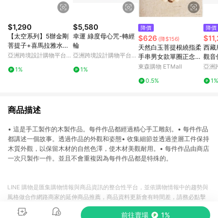
$1,290
$5,580
降價
降價
【太空系列】5辦金剛
幸運 綠度母心咒-轉經
$626
$11
(降$156)
菩提子+喜馬拉雅水晶
輪
天然白玉菩提根繞指柔
西藏
_ 大太空人 (鈦燒色)
亞洲跨境設計購物平台
亞洲跨境設計購物平台
手串男女款單圈正念菩
觀音
Pinkoi
Pinkoi
提子平安佛珠手捻盤串
東森購物 ETMall
亞洲
1%
1%
Pinko
0.5%
1
商品描述
• 這是手工製作的木製作品。每件作品都經過精心手工雕刻。• 每件作品
都講述一個故事。透過作品的外觀和姿態• 收集細節並透過塗層工件保持
木質外觀，以保留木材的自然色澤，使木材美觀耐用。• 每件作品由商店
一次只製作一件。並且不會重複因為每件作品都是特殊的。
LINE 購物是匯集購物情報與商品資訊的整合性平台，並依購物情報中的趨勢與
風格做合作網路商家的延伸商品推薦，商品資料更新會有時間差，請務必點擊
商品至各合作網路商家，確認現售價與購物條件，一切資訊以合作廠商網頁為
前往賣場
1%
準。