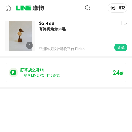
筆記
$2,498
有翼獨角鯨木雕
搶購
亞洲跨境設計購物平台 Pinkoi
訂單成立賺1%
24
點
下單享LINE POINTS點數