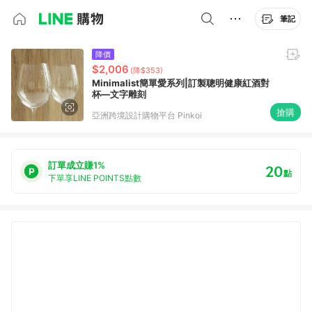
筆記
降價
$2,006
(降$353)
Minimalist簡單愛系列|訂製聰明健康紅酒對
杯—文字雕刻
搶購
亞洲跨境設計購物平台 Pinkoi
訂單成立賺1%
20
點
下單享LINE POINTS點數