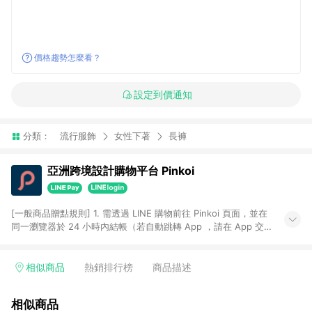
價格趨勢怎麼看？
設定到價通知
分類：
流行服飾
女性下著
長褲
亞洲跨境設計購物平台 Pinkoi
[一般商品贈點規則] 1. 需透過 LINE 購物前往 Pinkoi 頁面，並在
同一瀏覽器於 24 小時內結帳（若自動跳轉 App ，請在 App 交
易），才具點數回饋資格。 2. 點數回饋計算將扣除訂單金額中的
運費與金流手續費與手動輸入之優惠碼折扣。 3. LINE 購物點數
回饋訂單不得享有 Pinkoi 站方優惠，例如首購優惠，P coins，
相似商品
熱銷排行榜
商品描述
全站(不包含手動輸入之優惠碼)。 4. 透過 LINE 購物連結到
Pinkoi 以外之網站購買之商品不具贈點資格。 5. 取消訂單或退貨
相似商品
行為，不具贈點資格，部分退款不在此限。 6. APP 請更新至