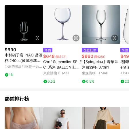
Android v4.6.0 / iOS v4.1.5 以上才具贈點資格。 7. 點數將於出
貨後 45 天後發送。 8. 群眾募資商品，禮物卡，開館保證金，補
運費，攤位費等不具贈點資格。 9. LINE 購物站上之商品規格、
顏色、價位、贈品如與 Pinkoi 商品資訊頁及購物車不符，以
Pinkoi 購物商品資訊頁及購物車標示為準。 10. 點數紅包使用規
則請以點數紅包活動說明為準。 11. 若於 LINE 購物前往 Pinkoi
頁面後才首次下載 Pinkoi APP 並完成訂單，不符合導購資格；承
上，首次下載 Pinkoi APP 後，需透過 LINE 購物前往 Pinkoi 頁
面，方享導購資格。
$690
降價
歷史低價
降價
木村硝子店 INAO 品酒
$648
$960
$49
(降$72)
(降$60)
杯 240cc(國際標準品
Chef Sommelier SELE
【Spiegelau】奢華系
德國S
酒杯)
亞洲跨境設計購物平台
CT系列 BALLON 紅酒
列白酒杯-370ml
ent
Pinkoi
杯 350ml - 2入
BS
東森購物 ETMall
東森購物 ETMall
IUS
1%
牌)
0.5%
0.5%
2
熱銷排行榜