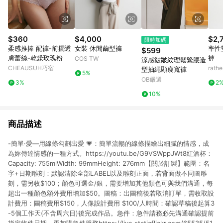
$360
$4,000
$2,
限時加碼
柔感推捧 配褲-前擺透
女裝 休閒繭型褲
率性
$599
膚蕾絲-乾燥玫瑰粉
褲
COS TW
涼感皺皺紋理鬆緊腰造
CHEAUSUH巧宿
rat
型抽繩顯瘦寬褲
5%
OB嚴選
3%
2
10%
商品描述
-簡單·愛—用線條勾劃出愛 💗：簡單流暢的線條描繪出細膩的情感，成
為妳傳達情感的一種方式。https://youtu.be/G9VSWppJWt8紅酒杯：
Capacity: 755mlWidth: 99mmHeight: 276mm【關於訂製】範圍：名
字+日期雕刻：默認清除全部LABEL以及雕刻正面，若背面做不同圖雕
刻，需另收$100；顏色可選金/銀，需要增加其他顏色可與我們溝通，每
超出一種顏色額外費用增加$50。圖稿：出圖稿後若取消訂單，需收取設
計費用：圖稿費用$150，人像設計費用 $100/人時間：確認草稿後起算3
-5個工作天(不含周六日)後完成作品。急件：急件請務必先溝通確認提前