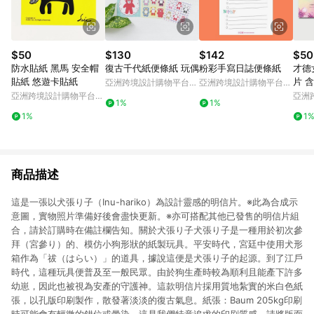
$50
$130
$142
$50
防水貼紙 黑馬 安全帽
復古千代紙便條紙 玩偶
粉彩手寫日誌便條紙
才德
貼紙 悠遊卡貼紙
片 
亞洲跨境設計購物平台
亞洲跨境設計購物平台
Pinkoi
Pinkoi
亞洲跨境設計購物平台
亞洲
1%
1%
Pinkoi
Pinko
1%
1
商品描述
這是一張以犬張り子（Inu-hariko）為設計靈感的明信片。※此為合成示
意圖，實物照片準備好後會盡快更新。※亦可搭配其他已發售的明信片組
合，請於訂購時在備註欄告知。關於犬張り子犬張り子是一種用於初次參
拜（宮參り）的、模仿小狗形狀的紙製玩具。平安時代，宮廷中使用犬形
箱作為「祓（はらい）」的道具，據說這便是犬張り子的起源。到了江戶
時代，這種玩具便普及至一般民眾。由於狗生產時較為順利且能產下許多
幼崽，因此也被視為安產的守護神。這款明信片採用質地紮實的米白色紙
張，以孔版印刷製作，散發著淡淡的復古氣息。紙張：Baum 205kg印刷