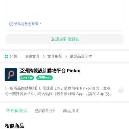
價格趨勢怎麼看？
設定到價通知
分類：
圖書文具
文具用品
紙製品筆記本
亞洲跨境設計購物平台 Pinkoi
[一般商品贈點規則] 1. 需透過 LINE 購物前往 Pinkoi 頁面，並在
同一瀏覽器於 24 小時內結帳（若自動跳轉 App ，請在 App 交
易），才具點數回饋資格。 2. 點數回饋計算將扣除訂單金額中的
運費與金流手續費與手動輸入之優惠碼折扣。 3. LINE 購物點數
回饋訂單不得享有 Pinkoi 站方優惠，例如首購優惠，P coins，
相似商品
熱銷排行榜
商品描述
全站(不包含手動輸入之優惠碼)。 4. 透過 LINE 購物連結到
Pinkoi 以外之網站購買之商品不具贈點資格。 5. 取消訂單或退貨
相似商品
行為，不具贈點資格，部分退款不在此限。 6. APP 請更新至