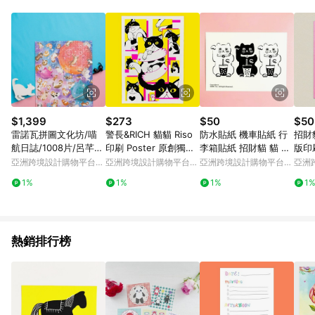
Android v4.6.0 / iOS v4.1.5 以上才具贈點資格。 7. 點數將於出
貨後 45 天後發送。 8. 群眾募資商品，禮物卡，開館保證金，補
運費，攤位費等不具贈點資格。 9. LINE 購物站上之商品規格、
顏色、價位、贈品如與 Pinkoi 商品資訊頁及購物車不符，以
Pinkoi 購物商品資訊頁及購物車標示為準。 10. 點數紅包使用規
則請以點數紅包活動說明為準。 11. 若於 LINE 購物前往 Pinkoi
頁面後才首次下載 Pinkoi APP 並完成訂單，不符合導購資格；承
上，首次下載 Pinkoi APP 後，需透過 LINE 購物前往 Pinkoi 頁
面，方享導購資格。
$1,399
$273
$50
$50
雷諾瓦拼圖文化坊/喵
警長&RICH 貓貓 Riso
防水貼紙 機車貼紙 行
招財
航日誌/1008片/呂芊
印刷 Poster 原創獨立
李箱貼紙 招財貓 貓 安
版印
(禮物/新年送禮/貓)
海報
全帽貼紙 悠遊卡
亞洲跨境設計購物平台
亞洲跨境設計購物平台
亞洲跨境設計購物平台
亞洲
Pinkoi
Pinkoi
Pinkoi
Pinko
1%
1%
1%
1
熱銷排行榜