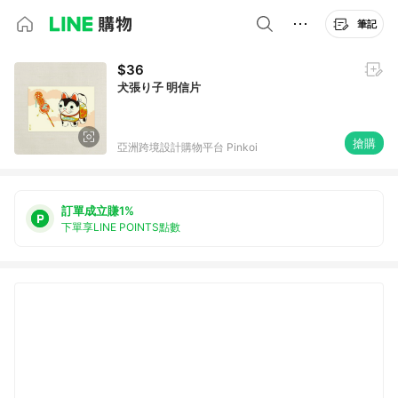
筆記
$36
犬張り子 明信片
搶購
亞洲跨境設計購物平台 Pinkoi
訂單成立賺1%
下單享LINE POINTS點數