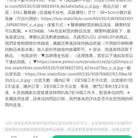
（字母＋數字共8字內）字體：4（商品圖中字體）https://live.staticflic
kr.com/65535/53818929914_4e5afe5a5d_c_d.jpg︱商品介紹︱材
質：316Ｌ醫療鋼（抗過敏不掉色、高親膚性）尺寸：36+5cm小圓片延
長鍊（可自行調節）https://live.staticflickr.com/65535/53818592451
_f4f68016bf_c_d.jpg︱保養方式︱※ 醫療鋼材質的飾品洗澡、睡覺時皆
可以配戴。※ 925純銀、14k包金材質的飾品洗澡、睡覺時建議取下，避
免過度拉扯、摩擦以及洗劑磨損飾品。凡購買ZUZU JEWELRY的商品，
我們皆會附贈密封夾鏈袋，佩戴完畢後請保持飾品乾燥（可用紙巾輕輕擦
拭飾品表面水氣）放入密封夾鏈袋內收藏即可。※ 游泳、泡溫泉時請取下
飾品。︱包裝說明︱▼品牌禮盒包裝：（送禮推薦，需至以下連結加至以
下連結加購。）▼https://www.pinkoi.com/product/se2jcUjGhttps://
live.staticflickr.com/65535/53818827303_421ecd73bc_c_d.jpg一般
出貨包裝：https://live.staticflickr.com/65535/50876960767_f9be18
2b53_c_d.jpg︱出貨天數︱國內訂單：3至5個工作天出貨，出貨後約1至
2天送達。國外訂單：3至5個工作天出貨，香港、澳門訂單約1至2天送
達。※ 其他國家出貨後運送時間約為7至14個工作天，歡迎來信詢問。※
若屬急用送禮，請來信詢問設計師，我們會為您評估是否可在您預期的時
間內送達。
LINE 購物是匯集購物情報與商品資訊的整合性平台，並依購物情報中的趨勢與
風格做合作網路商家的延伸商品推薦，商品資料更新會有時間差，請務必點擊
商品至各合作網路商家，確認現售價與購物條件，一切資訊以合作廠商網頁為