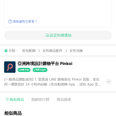
價格趨勢怎麼看？
設定到價通知
分類：
鞋包配飾
女性飾品配件
女性項鍊
亞洲跨境設計購物平台 Pinkoi
[一般商品贈點規則] 1. 需透過 LINE 購物前往 Pinkoi 頁面，並在
同一瀏覽器於 24 小時內結帳（若自動跳轉 App ，請在 App 交
易），才具點數回饋資格。 2. 點數回饋計算將扣除訂單金額中的
運費與金流手續費與手動輸入之優惠碼折扣。 3. LINE 購物點數
回饋訂單不得享有 Pinkoi 站方優惠，例如首購優惠，P coins，
相似商品
熱銷排行榜
商品描述
全站(不包含手動輸入之優惠碼)。 4. 透過 LINE 購物連結到
Pinkoi 以外之網站購買之商品不具贈點資格。 5. 取消訂單或退貨
相似商品
行為，不具贈點資格，部分退款不在此限。 6. APP 請更新至