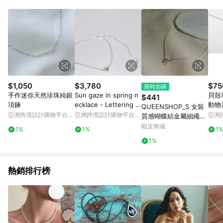
Android v4.6.0 / iOS v4.1.5 以上才具贈點資格。 7. 點數將於出
貨後 45 天後發送。 8. 群眾募資商品，禮物卡，開館保證金，補
運費，攤位費等不具贈點資格。 9. LINE 購物站上之商品規格、
顏色、價位、贈品如與 Pinkoi 商品資訊頁及購物車不符，以
Pinkoi 購物商品資訊頁及購物車標示為準。 10. 點數紅包使用規
則請以點數紅包活動說明為準。 11. 若於 LINE 購物前往 Pinkoi
頁面後才首次下載 Pinkoi APP 並完成訂單，不符合導購資格；承
上，首次下載 Pinkoi APP 後，需透過 LINE 購物前往 Pinkoi 頁
面，方享導購資格。
$1,050
$3,780
$75
限時加碼
手作迷你天然珍珠純銀
Sun gaze in spring n
貝殼
$441
項鍊
ecklace - Lettering e
動物
QUEENSHOP_S 女裝
dition
亞洲跨境設計購物平台
亞洲跨境設計購物平台
亞洲
質感蝴蝶結金屬細繩項
Pinkoi
Pinkoi
Pinko
鍊 現+預 【0704039
蝦皮商城
1%
1%
1
8】
1%
熱銷排行榜