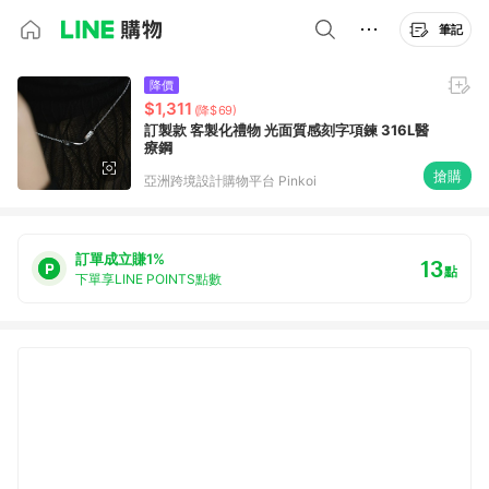
筆記
降價
$1,311
(降$69)
訂製款 客製化禮物 光面質感刻字項鍊 316L醫
療鋼
搶購
亞洲跨境設計購物平台 Pinkoi
訂單成立賺1%
13
點
下單享LINE POINTS點數