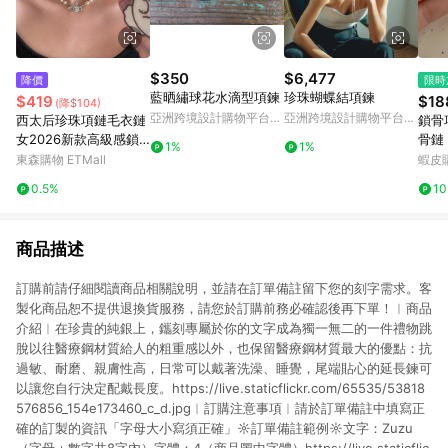
$350
$6,477
降價
限時
藍晒繡球花水滴型項鍊
珍珠蝴蝶結項鍊
$419
$18
(降$104)
亞洲跨境設計購物平台
亞洲跨境設計購物平台
西太后珍珠項鏈毛衣鏈
鎖骨
Pinkoi
Pinkoi
女2026新款高級感鎖
骨鏈 
1%
1%
骨頸鏈輕奢小眾土星配
圓環
東森購物 ETMall
蝦皮
飾
搭簡
0.5%
1
鎖骨
商品描述
訂購前請仔細閱讀商品相關說明，並請在訂單備註留下您的刻字需求。客
製化商品恕不提供退換貨服務，請您於訂購前務必確認後再下單！︱商品
介紹︱在珍貴的純銀上，鑴刻專屬於你的文字成為獨一無二的一件禮物跳
脫以往醫療鋼材質給人的粗重感以外，也保留醫療鋼材質最大的優點：抗
過敏、耐磨、親膚性高，日常可以戴著洗澡、睡覺，尾端貼心的延長鍊可
以讓您自行決定配戴長度。https://live.staticflickr.com/65535/53818
576856_154e173460_c_d.jpg︱訂購注意事項︱請於訂單備註中填寫正
確的訂製的資訊「字母大小寫須正確」☼訂單備註範例☼文字：Zuzu