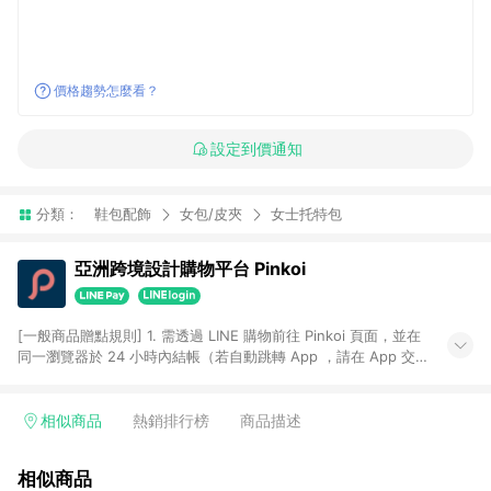
價格趨勢怎麼看？
設定到價通知
分類：
鞋包配飾
女包/皮夾
女士托特包
亞洲跨境設計購物平台 Pinkoi
[一般商品贈點規則] 1. 需透過 LINE 購物前往 Pinkoi 頁面，並在
同一瀏覽器於 24 小時內結帳（若自動跳轉 App ，請在 App 交
易），才具點數回饋資格。 2. 點數回饋計算將扣除訂單金額中的
運費與金流手續費與手動輸入之優惠碼折扣。 3. LINE 購物點數
回饋訂單不得享有 Pinkoi 站方優惠，例如首購優惠，P coins，
相似商品
熱銷排行榜
商品描述
全站(不包含手動輸入之優惠碼)。 4. 透過 LINE 購物連結到
Pinkoi 以外之網站購買之商品不具贈點資格。 5. 取消訂單或退貨
相似商品
行為，不具贈點資格，部分退款不在此限。 6. APP 請更新至