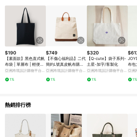
Android v4.6.0 / iOS v4.1.5 以上才具贈點資格。 7. 點數將於出
貨後 45 天後發送。 8. 群眾募資商品，禮物卡，開館保證金，補
運費，攤位費等不具贈點資格。 9. LINE 購物站上之商品規格、
顏色、價位、贈品如與 Pinkoi 商品資訊頁及購物車不符，以
Pinkoi 購物商品資訊頁及購物車標示為準。 10. 點數紅包使用規
則請以點數紅包活動說明為準。 11. 若於 LINE 購物前往 Pinkoi
頁面後才首次下載 Pinkoi APP 並完成訂單，不符合導購資格；承
上，首次下載 Pinkoi APP 後，需透過 LINE 購物前往 Pinkoi 頁
面，方享導購資格。
$190
$749
$320
$61
【素面款】黑色直式帆
【不傷心福利品】二代
【Q-cute】袋子系列-
JOY
布袋 | 單層布 | 輕便款_
簡約L號真皮帆布購物
土星-加字/客製化
布包大
台灣製帆布包
袋 手提包 含背帶 米白
设计
亞洲跨境設計購物平台
亞洲跨境設計購物平台
亞洲跨境設計購物平台
亞洲
勤
Pinkoi
Pinkoi
Pinkoi
Pinko
1%
1%
1%
1
熱銷排行榜