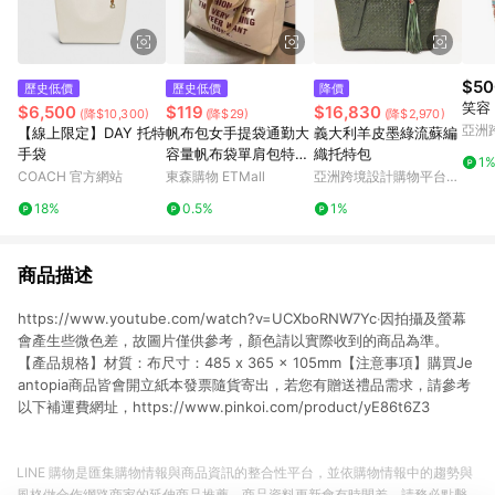
$50
歷史低價
歷史低價
降價
笑容
$6,500
$119
$16,830
(降$10,300)
(降$29)
(降$2,970)
亞洲
【線上限定】DAY 托特
帆布包女手提袋通勤大
義大利羊皮墨綠流蘇編
Pinko
手袋
容量帆布袋單肩包特大
織托特包
1
號2025帆布袋結實包
COACH 官方網站
東森購物 ETMall
亞洲跨境設計購物平台
包
Pinkoi
18%
0.5%
1%
商品描述
https://www.youtube.com/watch?v=UCXboRNW7Yc‧因拍攝及螢幕
會產生些微色差，故圖片僅供參考，顏色請以實際收到的商品為準。
【產品規格】材質：布尺寸：485 x 365 x 105mm【注意事項】購買Je
antopia商品皆會開立紙本發票隨貨寄出，若您有贈送禮品需求，請參考
以下補運費網址，https://www.pinkoi.com/product/yE86t6Z3
LINE 購物是匯集購物情報與商品資訊的整合性平台，並依購物情報中的趨勢與
風格做合作網路商家的延伸商品推薦，商品資料更新會有時間差，請務必點擊