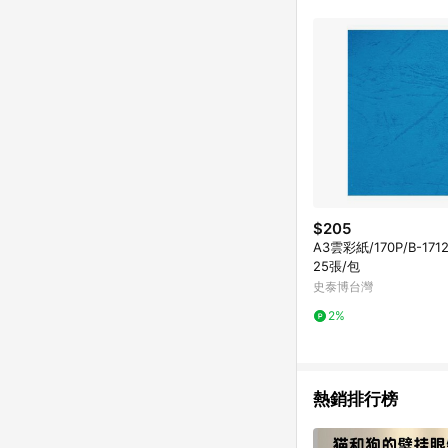
符合導購資格；承上，首次下
$205
A3雲彩紙/170P/B-171
25張/包
史泰博台灣
2%
熱銷排行榜