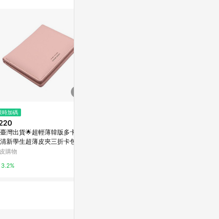
。
$3,600
$190
限時加碼
Irodori 季節色彩護照套-紫陽花
【KING JIM
220
360度 活頁
亞洲跨境設計購物平台 Pinkoi
臺灣出貨🌟超輕薄韓版多卡位
5
亞洲跨境設計購物
清新學生超薄皮夾三折卡包可
1%
士短款錢包 皮夾 錢包 錢包
皮購物
1%
夾 錢夾
3.2%