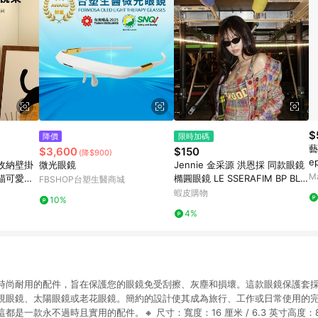
$
降價
限時加碼
藝
$3,600
$150
(降$900)
e
收納壁掛
微光眼鏡
Jennie 金采源 洪恩採 同款眼鏡
M
貓可愛眼
橢圓眼鏡 LE SSERAFIM BP BLA
FBSHOP台塑生醫商城
CKPINK 女生眼鏡 132
蝦皮購物
10%
4%
時尚耐用的配件，旨在保護您的眼鏡免受刮擦、灰塵和損壞。這款眼鏡保護套
視眼鏡、太陽眼鏡或老花眼鏡。簡約的設計使其成為旅行、工作或日常使用的
一款永不過時且實用的配件。🔸 尺寸：寬度：16 厘米 / 6.3 英寸高度：8 厘米