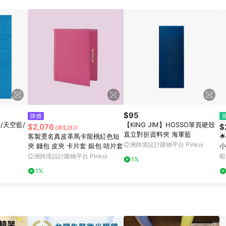
載 Pinkoi APP 後，需透過 LINE 購物前往 Pinkoi 頁面，方享導購資格
$95
降價
2/天空藍/
【KING JIM】HOSSO單頁硬殼
$2,076
$
(降$283)
直立對折資料夾 海軍藍
客製燙名真皮革馬卡龍桃紅色短

亞洲跨境設計購物平台 Pinkoi
夾 錢包 皮夾 卡片套 銀包 咭片套
小
愛女
亞洲跨境設計購物平台 Pinkoi
蝦
1%
短
1%