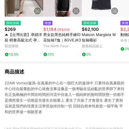
限時加碼
降價
限時加碼
降價
$269
$1,184
$62,100
$2,
(降$296)
🔥【台灣出貨】孕婦洋
男女款黑色純棉手繪印
Maison Margiela W
動物
裝 輕奢高級法式 孕婦
花短袖T恤｜8GVEJK3
短袖襯衫
奇哥
連衣裙 夏季新款 氣質
蝦皮購物
The North Face
微風精品線上
2
修身 潮媽遮肉 精緻針
13.6%
15%
5%
織長裙 修身孕婦長裙
無袖薄款裙
商品描述
22AW Vortex漩渦-在風暴的中心在一個巨大的漩渦中 只要待在風暴眼的
中心待在能量點的中心就會沒事這像是一個考驗在這紛亂的世界靜下來待
在正負兩極的中間在時間的河流中但進入一個純粹的無時間狀態一切都不
是偶然發生一切都是先發生在能量上 產生了共振了才會發生 產生了實相
這就是我們的現實生活學習放掉控制一切 回歸自然本性創造一個平衡 平
和的世界做一個願景者
LINE 購物是匯集購物情報與商品資訊的整合性平台，並依購物情報中的趨勢與