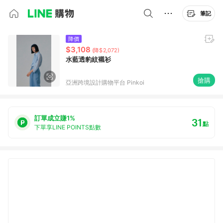
筆記
降價
$3,108
(降$2,072)
水藍透豹紋襯衫
搶購
亞洲跨境設計購物平台 Pinkoi
訂單成立賺1%
31
點
下單享LINE POINTS點數