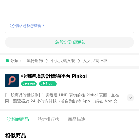
價格趨勢怎麼看？
設定到價通知
分類：
流行服飾
中大尺碼女裝
女大尺碼上衣
亞洲跨境設計購物平台 Pinkoi
[一般商品贈點規則] 1. 需透過 LINE 購物前往 Pinkoi 頁面，並在
同一瀏覽器於 24 小時內結帳（若自動跳轉 App ，請在 App 交
易），才具點數回饋資格。 2. 點數回饋計算將扣除訂單金額中的
運費與金流手續費與手動輸入之優惠碼折扣。 3. LINE 購物點數
回饋訂單不得享有 Pinkoi 站方優惠，例如首購優惠，P coins，
相似商品
熱銷排行榜
商品描述
全站(不包含手動輸入之優惠碼)。 4. 透過 LINE 購物連結到
Pinkoi 以外之網站購買之商品不具贈點資格。 5. 取消訂單或退貨
相似商品
行為，不具贈點資格，部分退款不在此限。 6. APP 請更新至