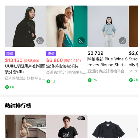
Android v4.6.0 / iOS v4.1.5 以上才具贈點資格。 7. 點數將於出
貨後 45 天後發送。 8. 群眾募資商品，禮物卡，開館保證金，補
運費，攤位費等不具贈點資格。 9. LINE 購物站上之商品規格、
顏色、價位、贈品如與 Pinkoi 商品資訊頁及購物車不符，以
Pinkoi 購物商品資訊頁及購物車標示為準。 10. 點數紅包使用規
則請以點數紅包活動說明為準。 11. 若於 LINE 購物前往 Pinkoi
頁面後才首次下載 Pinkoi APP 並完成訂單，不符合導購資格；承
上，首次下載 Pinkoi APP 後，需透過 LINE 購物前往 Pinkoi 頁
面，方享導購資格。
$2,709
$2,
降價
降價
闊袖襯衫 Blue Wide Sl
Stud
$13,160
$6,860
(降$5,640)
(降$2,940)
eeves Blouse Shirts
oll
UUIN_切邊毛料劍領西
波浪拼接無袖洋裝
亞洲跨境設計購物平台
Stud
裝外套(黑)
亞洲跨境設計購物平台
Pinkoi
Pinkoi
亞洲跨境設計購物平台
1%
2
1%
Pinkoi
1%
熱銷排行榜