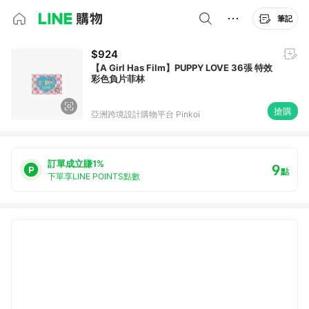
筆記
$924
【A Girl Has Film】PUPPY LOVE 36張 特效
彩色負片菲林
搶購
亞洲跨境設計購物平台 Pinkoi
訂單成立賺1%
9
點
下單享LINE POINTS點數