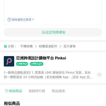
價格趨勢怎麼看？
設定到價通知
分類：
手機相機
相機週邊配件
底片膠卷
亞洲跨境設計購物平台 Pinkoi
[一般商品贈點規則] 1. 需透過 LINE 購物前往 Pinkoi 頁面，並在
同一瀏覽器於 24 小時內結帳（若自動跳轉 App ，請在 App 交
易），才具點數回饋資格。 2. 點數回饋計算將扣除訂單金額中的
運費與金流手續費與手動輸入之優惠碼折扣。 3. LINE 購物點數
回饋訂單不得享有 Pinkoi 站方優惠，例如首購優惠，P coins，
相似商品
熱銷排行榜
商品描述
全站(不包含手動輸入之優惠碼)。 4. 透過 LINE 購物連結到
Pinkoi 以外之網站購買之商品不具贈點資格。 5. 取消訂單或退貨
相似商品
行為，不具贈點資格，部分退款不在此限。 6. APP 請更新至