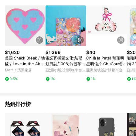
Android v4.6.0 / iOS v4.1.5 以上才具贈點資格。 7. 點數將於出
貨後 45 天後發送。 8. 群眾募資商品，禮物卡，開館保證金，補
運費，攤位費等不具贈點資格。 9. LINE 購物站上之商品規格、
顏色、價位、贈品如與 Pinkoi 商品資訊頁及購物車不符，以
Pinkoi 購物商品資訊頁及購物車標示為準。 10. 點數紅包使用規
則請以點數紅包活動說明為準。 11. 若於 LINE 購物前往 Pinkoi
頁面後才首次下載 Pinkoi APP 並完成訂單，不符合導購資格；承
上，首次下載 Pinkoi APP 後，需透過 LINE 購物前往 Pinkoi 頁
面，方享導購資格。
$1,620
$1,399
$40
$20
美國 Snack Break / 地
雷諾瓦拼圖文化坊/喵
Oh là là Pets! 萌寵明
嘟嘟
毯 / Love in the Air R
航日誌/1008片/呂芊
星明信片 ChuChu蝴蝶
狗 3
ug
(禮物/新年送禮/貓)
結款
Marais 瑪黑家居
亞洲跨境設計購物平台
亞洲跨境設計購物平台
亞洲
Pinkoi
Pinkoi
Pinko
0.5%
1%
1%
1
熱銷排行榜