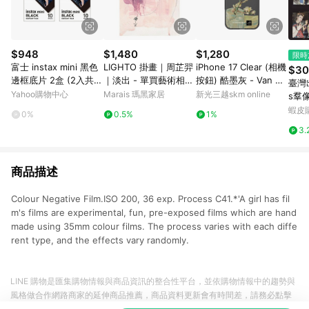
$948
$1,480
$1,280
限時
富士 instax mini 黑色
LIGHTO 掛畫｜周芷羿
iPhone 17 Clear (相機
$30
邊框底片 2盒 (2入共2
｜淡出 - 單買藝術相
按鈕) 酷墨灰 - Van Go
臺灣出
0張)
紙-30 x 42cm
gh Museum - 玻璃杯
Yahoo購物中心
Marais 瑪黑家居
新光三越skm online
s羣
中盛開的杏花
值馬
蝦皮
0%
0.5%
1%
機手
3.
商品描述
Colour Negative Film.ISO 200, 36 exp. Process C41.*'A girl has fil
m's films are experimental, fun, pre-exposed films which are hand
made using 35mm colour films. The process varies with each diffe
rent type, and the effects vary randomly.
LINE 購物是匯集購物情報與商品資訊的整合性平台，並依購物情報中的趨勢與
風格做合作網路商家的延伸商品推薦，商品資料更新會有時間差，請務必點擊
商品至各合作網路商家，確認現售價與購物條件，一切資訊以合作廠商網頁為