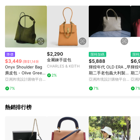
Android v4.6.0 / iOS v4.1.5 以上才具贈點資格。 7. 點數將於出
貨後 45 天後發送。 8. 群眾募資商品，禮物卡，開館保證金，補
運費，攤位費等不具贈點資格。 9. LINE 購物站上之商品規格、
顏色、價位、贈品如與 Pinkoi 商品資訊頁及購物車不符，以
Pinkoi 購物商品資訊頁及購物車標示為準。 10. 點數紅包使用規
則請以點數紅包活動說明為準。 11. 若於 LINE 購物前往 Pinkoi
頁面後才首次下載 Pinkoi APP 並完成訂單，不符合導購資格；承
上，首次下載 Pinkoi APP 後，需透過 LINE 購物前往 Pinkoi 頁
面，方享導購資格。
$2,290
降價
限時加碼
限時
金屬鍊手提包
$3,449
$5,888
$6,
(降$1,149)
CHARLES & KEITH
Onyx Shoulder Bag
輝煌年代 OLD ERA _早
輝煌年
麂皮包 - Olive Green
期二手老包義大利製BA
期二
2%
Suede Leather 絨面
LLY手提包
手提
亞洲跨境設計購物平台
亞洲跨境設計購物平台
亞洲
革
Pinkoi
Pinkoi
Pinko
7%
7%
7
熱銷排行榜