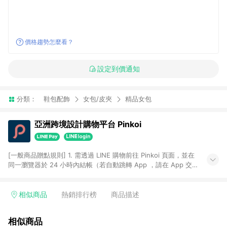
價格趨勢怎麼看？
設定到價通知
分類：
鞋包配飾
女包/皮夾
精品女包
亞洲跨境設計購物平台 Pinkoi
[一般商品贈點規則] 1. 需透過 LINE 購物前往 Pinkoi 頁面，並在
同一瀏覽器於 24 小時內結帳（若自動跳轉 App ，請在 App 交
易），才具點數回饋資格。 2. 點數回饋計算將扣除訂單金額中的
運費與金流手續費與手動輸入之優惠碼折扣。 3. LINE 購物點數
回饋訂單不得享有 Pinkoi 站方優惠，例如首購優惠，P coins，
相似商品
熱銷排行榜
商品描述
全站(不包含手動輸入之優惠碼)。 4. 透過 LINE 購物連結到
Pinkoi 以外之網站購買之商品不具贈點資格。 5. 取消訂單或退貨
相似商品
行為，不具贈點資格，部分退款不在此限。 6. APP 請更新至