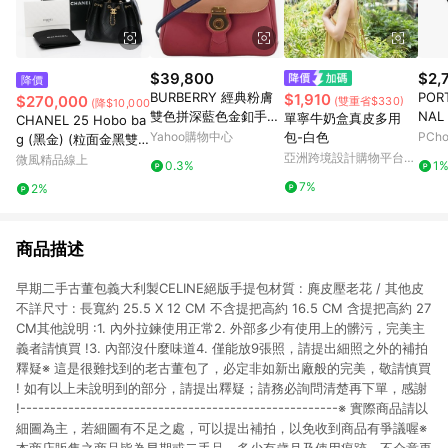
$39,800
$2,
降價
BURBERRY 經典粉膚
POR
$1,910
$270,000
(雙重省$330)
(降$10,000)
雙色拼深藍色金釦手
NAL
單寧牛奶盒真皮多用
CHANEL 25 Hobo ba
提/斜背包(粉色/膚色)
列 11
Yahoo購物中心
包-白色
PCh
g (黑金) (粒面金黑雙
色鏈帶)
亞洲跨境設計購物平台
微風精品線上
0.3%
1
Pinkoi
7%
2%
商品描述
早期二手古董包義大利製CELINE絕版手提包材質 : 麂皮壓老花 / 其他皮
不詳尺寸 : 長寬約 25.5 X 12 CM 不含提把高約 16.5 CM 含提把高約 27
CM其他說明 :1. 內外拉鍊使用正常2. 外部多少有使用上的髒污，完美主
義者請慎買 !3. 內部沒什麼味道4. 僅能放9張照，請提出細照之外的補拍
釋疑※ 這是很難找到的老古董包了，必定非如新出廠般的完美，敬請慎買
! 如有以上未說明到的部分，請提出釋疑；請務必詢問清楚再下單，感謝
!-----------------------------------------------------※ 實際商品請以
細圖為主，若細圖有不足之處，可以提出補拍，以免收到商品有爭議喔※