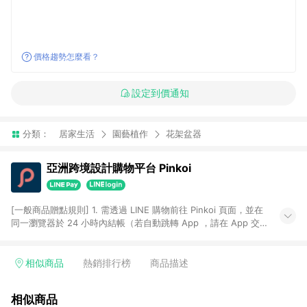
價格趨勢怎麼看？
設定到價通知
分類：
居家生活
園藝植作
花架盆器
亞洲跨境設計購物平台 Pinkoi
[一般商品贈點規則] 1. 需透過 LINE 購物前往 Pinkoi 頁面，並在
同一瀏覽器於 24 小時內結帳（若自動跳轉 App ，請在 App 交
易），才具點數回饋資格。 2. 點數回饋計算將扣除訂單金額中的
運費與金流手續費與手動輸入之優惠碼折扣。 3. LINE 購物點數
回饋訂單不得享有 Pinkoi 站方優惠，例如首購優惠，P coins，
相似商品
熱銷排行榜
商品描述
全站(不包含手動輸入之優惠碼)。 4. 透過 LINE 購物連結到
Pinkoi 以外之網站購買之商品不具贈點資格。 5. 取消訂單或退貨
相似商品
行為，不具贈點資格，部分退款不在此限。 6. APP 請更新至