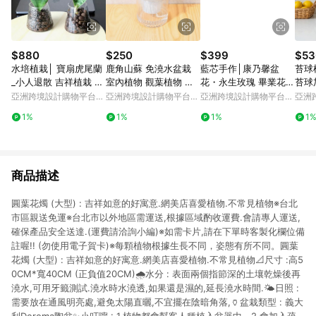
$880
$250
$399
$53
水培植栽│ 寶扇虎尾蘭
鹿角山蘇 免澆水盆栽
藍芯手作│康乃馨盆
苔球
_小人退散 吉祥植栽 室
室內植物 觀葉植物 禮
花・永生玫瑰 畢業花束
苔球
內植物 辦公室盆栽
物 辦公室小物
生日禮物 母親節禮盒
苔玉
亞洲跨境設計購物平台
亞洲跨境設計購物平台
亞洲跨境設計購物平台
亞洲
Pinkoi
Pinkoi
Pinkoi
Pinko
1%
1%
1%
1
商品描述
圓葉花燭 (大型) : 吉祥如意的好寓意.網美店喜愛植物.不常見植物※台北
市區親送免運※台北市以外地區需運送,根據區域酌收運費.會請專人運送,
確保產品安全送達.(運費請洽詢小編)※如需卡片,請在下單時客製化欄位備
註喔!! (勿使用電子賀卡)※每顆植物根據生長不同，姿態有所不同。圓葉
花燭 (大型) : 吉祥如意的好寓意.網美店喜愛植物.不常見植物📐尺寸 :高5
0CM*寬40CM (正負值20CM)🌧水分 : 表面兩個指節深的土壤乾燥後再
澆水,可用牙籤測試.澆水時水澆透,如果還是濕的,延長澆水時間.🌤日照 :
需要放在通風明亮處,避免太陽直曬,不宜擺在陰暗角落,🏺盆栽類型 : 義大