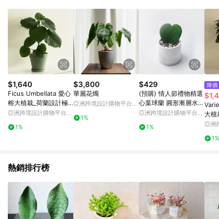
Android v4.6.0 / iOS v4.1.5 以上才具贈點資格。 7. 點數將於出
貨後 45 天後發送。 8. 群眾募資商品，禮物卡，開館保證金，補
運費，攤位費等不具贈點資格。 9. LINE 購物站上之商品規格、
顏色、價位、贈品如與 Pinkoi 商品資訊頁及購物車不符，以
Pinkoi 購物商品資訊頁及購物車標示為準。 10. 點數紅包使用規
則請以點數紅包活動說明為準。 11. 若於 LINE 購物前往 Pinkoi
頁面後才首次下載 Pinkoi APP 並完成訂單，不符合導購資格；承
上，首次下載 Pinkoi APP 後，需透過 LINE 購物前往 Pinkoi 頁
面，方享導購資格。
$1,640
$3,800
$429
降價
Ficus Umbellata 愛心
華麗花燭
(預購) 情人節禮物精選
$1,
榕大植栽_荷蘭設計極
心葉球蘭 圓形漸層水泥
亞洲跨境設計購物平台
Var
簡霧面盆
植栽 室內觀賞植栽
Pinkoi
亞洲跨境設計購物平台
亞洲跨境設計購物平台
大植
1%
Pinkoi
Pinkoi
亞洲
1%
1%
Pinko
1
熱銷排行榜