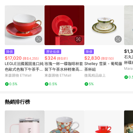
Android v4.6.0 / iOS v4.1.5 以上才具贈點資格。 7. 點數將於出
貨後 45 天後發送。 8. 群眾募資商品，禮物卡，開館保證金，補
運費，攤位費等不具贈點資格。 9. LINE 購物站上之商品規格、
顏色、價位、贈品如與 Pinkoi 商品資訊頁及購物車不符，以
Pinkoi 購物商品資訊頁及購物車標示為準。 10. 點數紅包使用規
則請以點數紅包活動說明為準。 11. 若於 LINE 購物前往 Pinkoi
頁面後才首次下載 Pinkoi APP 並完成訂單，不符合導購資格；承
上，首次下載 Pinkoi APP 後，需透過 LINE 購物前往 Pinkoi 頁
面，方享導購資格。
$1,
降價
歷史低價
降價
石丸
$17,020
$324
$2,830
(降$4,255)
(降$81)
(降$150)
杯碟組
LEGLE法國麗固進口純
玫瑰一杯一碟咖啡杯套
Shelley 雪萊 - 葡萄藤
任選 -
Mar
色歐式色釉下午茶手工
裝下午茶水杯輕奢高級
茶杯組
瓷描金咖啡杯對杯禮盒
感杯子禮盒陶瓷馬克杯
東森購物 ETMall
東森購物 ETMall
微風精品線上
0.
0.5%
0.5%
5%
熱銷排行榜