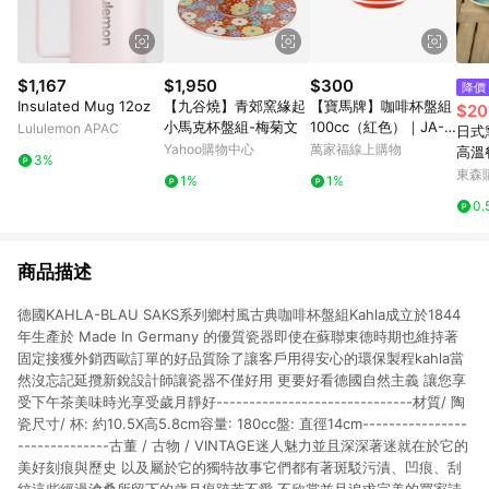
$1,167
$1,950
$300
降價
Insulated Mug 12oz
【九谷燒】青郊窯緣起
【寶馬牌】咖啡杯盤組
$20
小馬克杯盤組-梅菊文
100cc（紅色）｜JA-C
Lululemon APAC
日式
100-SET-R
Yahoo購物中心
萬家福線上購物
高溫
3%
杯宿
東森購
1%
1%
0.
商品描述
德國KAHLA-BLAU SAKS系列鄉村風古典咖啡杯盤組Kahla成立於1844
年生產於 Made In Germany 的優質瓷器即使在蘇聯東德時期也維持著
固定接獲外銷西歐訂單的好品質除了讓客戶用得安心的環保製程kahla當
然沒忘記延攬新銳設計師讓瓷器不僅好用 更要好看德國自然主義 讓您享
受下午茶美味時光享受歲月靜好------------------------------材質/ 陶
瓷尺寸/ 杯: 約10.5X高5.8cm容量: 180cc盤: 直徑14cm----------------
--------------古董 / 古物 / VINTAGE迷人魅力並且深深著迷就在於它的
美好刻痕與歷史 以及屬於它的獨特故事它們都有著斑駁污漬、凹痕、刮