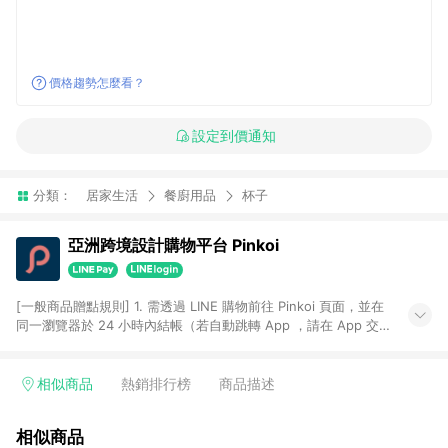
價格趨勢怎麼看？
設定到價通知
分類：
居家生活
餐廚用品
杯子
亞洲跨境設計購物平台 Pinkoi
[一般商品贈點規則] 1. 需透過 LINE 購物前往 Pinkoi 頁面，並在
同一瀏覽器於 24 小時內結帳（若自動跳轉 App ，請在 App 交
易），才具點數回饋資格。 2. 點數回饋計算將扣除訂單金額中的
運費與金流手續費與手動輸入之優惠碼折扣。 3. LINE 購物點數
回饋訂單不得享有 Pinkoi 站方優惠，例如首購優惠，P coins，
相似商品
熱銷排行榜
商品描述
全站(不包含手動輸入之優惠碼)。 4. 透過 LINE 購物連結到
Pinkoi 以外之網站購買之商品不具贈點資格。 5. 取消訂單或退貨
相似商品
行為，不具贈點資格，部分退款不在此限。 6. APP 請更新至