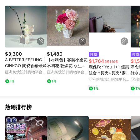
Android v4.6.0 / iOS v4.1.5 以上才具贈點資格。 7. 點數將於出
貨後 45 天後發送。 8. 群眾募資商品，禮物卡，開館保證金，補
運費，攤位費等不具贈點資格。 9. LINE 購物站上之商品規格、
顏色、價位、贈品如與 Pinkoi 商品資訊頁及購物車不符，以
Pinkoi 購物商品資訊頁及購物車標示為準。 10. 點數紅包使用規
則請以點數紅包活動說明為準。 11. 若於 LINE 購物前往 Pinkoi
頁面後才首次下載 Pinkoi APP 並完成訂單，不符合導購資格；承
上，首次下載 Pinkoi APP 後，需透過 LINE 購物前往 Pinkoi 頁
面，方享導購資格。
$3,300
$1,480
降價
降價
A BETTER FEELING |
【材料包】客製小桌花
$1,764
$1,
(降$196)
GINKGO 陶瓷香氛蠟燭
不凋花 乾燥花 永生花
環保For You 1+1 優惠
淨念
玫瑰花 康乃馨
亞洲跨境設計購物平台
亞洲跨境設計購物平台
組合 *長夾+長夾*素食
綠水
Pinkoi
Pinkoi
紙皮革
亞洲跨境設計購物平台
亞洲
1%
1%
Pinkoi
Pinko
1%
1
熱銷排行榜