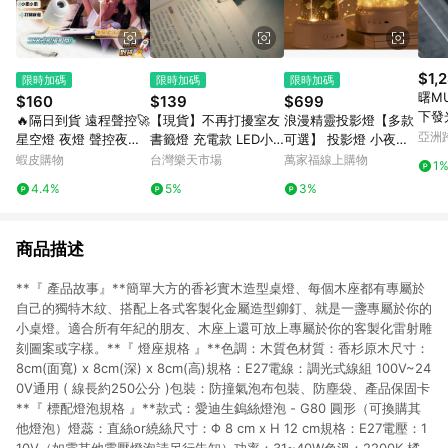
$1,
限時加碼
限時加碼
限時加碼
曙M
$160
$139
$699
🔥隔日到貨 遠程聲控🚀
【現貨】不再打擾室友
浪漫精靈投影燈【多款
亞洲
星空燈 夜燈 聲控夜燈
書籤燈 充電款 LED小
可選】 投影燈 小夜燈
Pinko
小夜燈 氣氛燈 銀河投
夜燈 超薄 夜間LED 便
八款音效 投影 夜燈 禮
蝦皮購物
台灣樂天市場
萬家福線上購物
1
影燈 星空投影燈 禮物
攜式 便籤燈 夾書燈 讀
物 交換禮物 宇宙星空
4.4%
5%
3%
車載星空燈
書燈 交換禮物｜領券最
戀人 生日派對 海洋世
高折$220
界
商品描述
**『 產品故事』**簡單大方的香衫實木造型桌燈、每個木座都有專屬於
自己的獨特木紋、搭配上各式客製化金屬造型鉚釘、就是一盞專屬於你的
小桌燈。適合所有年紀的朋友、木座上還可放上專屬於你的客製化雷射雕
刻圖案或字樣。**『 燈座規格 』**色調：木質色材質：香杉原木尺寸：
8cm(面寬) x 8cm(深) x 8cm(高)規格：E27電線：調光式線組 100V~24
0V通用 ( 線長約250公分 )包裝：防撞氣泡布包裝、防塵袋、產品保固卡
**『 標配燈泡規格 』**款式：愛迪生鎢絲燈泡 - G80 圓形（可換購其
他燈泡）燈蕊：直絲or繞絲尺寸：Φ 8 cm x H 12 cm規格：E27電壓：1