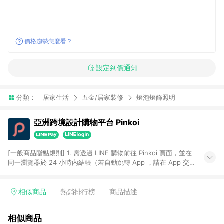
價格趨勢怎麼看？
設定到價通知
分類：
居家生活
五金/居家裝修
燈泡燈飾照明
亞洲跨境設計購物平台 Pinkoi
[一般商品贈點規則] 1. 需透過 LINE 購物前往 Pinkoi 頁面，並在
同一瀏覽器於 24 小時內結帳（若自動跳轉 App ，請在 App 交
易），才具點數回饋資格。 2. 點數回饋計算將扣除訂單金額中的
運費與金流手續費與手動輸入之優惠碼折扣。 3. LINE 購物點數
回饋訂單不得享有 Pinkoi 站方優惠，例如首購優惠，P coins，
相似商品
熱銷排行榜
商品描述
全站(不包含手動輸入之優惠碼)。 4. 透過 LINE 購物連結到
Pinkoi 以外之網站購買之商品不具贈點資格。 5. 取消訂單或退貨
相似商品
行為，不具贈點資格，部分退款不在此限。 6. APP 請更新至