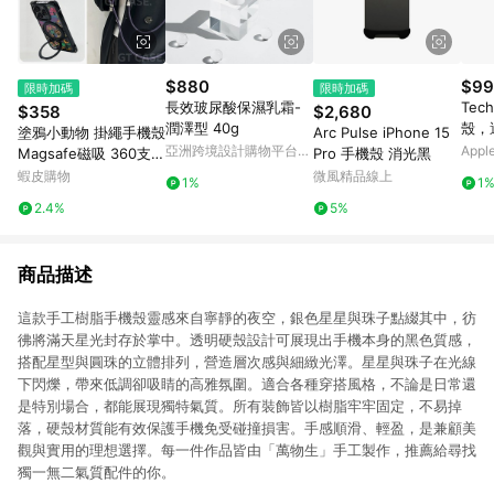
$880
$99
限時加碼
限時加碼
長效玻尿酸保濕乳霜-
Tech
$358
$2,680
潤澤型 40g
殼，適
塗鴉小動物 掛繩手機殼
Arc Pulse iPhone 15
(Ma
亞洲跨境設計購物平台
App
Magsafe磁吸 360支架
Pro 手機殼 消光黑
Pinkoi
iPhone 17 16 15 14 13
蝦皮購物
微風精品線上
1%
1
Pro Max手機殼
2.4%
5%
商品描述
這款手工樹脂手機殼靈感來自寧靜的夜空，銀色星星與珠子點綴其中，彷
彿將滿天星光封存於掌中。透明硬殼設計可展現出手機本身的黑色質感，
搭配星型與圓珠的立體排列，營造層次感與細緻光澤。星星與珠子在光線
下閃爍，帶來低調卻吸睛的高雅氛圍。適合各種穿搭風格，不論是日常還
是特別場合，都能展現獨特氣質。所有裝飾皆以樹脂牢牢固定，不易掉
落，硬殼材質能有效保護手機免受碰撞損害。手感順滑、輕盈，是兼顧美
觀與實用的理想選擇。每一件作品皆由「萬物生」手工製作，推薦給尋找
獨一無二氣質配件的你。