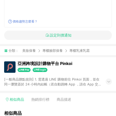
價格趨勢怎麼看？
設定到價通知
分類：
美妝保養
專櫃臉部保養
專櫃乳液乳霜
亞洲跨境設計購物平台 Pinkoi
[一般商品贈點規則] 1. 需透過 LINE 購物前往 Pinkoi 頁面，並在
同一瀏覽器於 24 小時內結帳（若自動跳轉 App ，請在 App 交
易），才具點數回饋資格。 2. 點數回饋計算將扣除訂單金額中的
運費與金流手續費與手動輸入之優惠碼折扣。 3. LINE 購物點數
回饋訂單不得享有 Pinkoi 站方優惠，例如首購優惠，P coins，
相似商品
熱銷排行榜
商品描述
全站(不包含手動輸入之優惠碼)。 4. 透過 LINE 購物連結到
Pinkoi 以外之網站購買之商品不具贈點資格。 5. 取消訂單或退貨
相似商品
行為，不具贈點資格，部分退款不在此限。 6. APP 請更新至