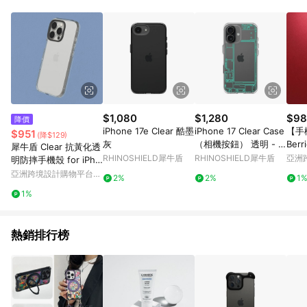
Android v4.6.0 / iOS v4.1.5 以上才具贈點資格。 7. 點數將於出
貨後 45 天後發送。 8. 群眾募資商品，禮物卡，開館保證金，補
運費，攤位費等不具贈點資格。 9. LINE 購物站上之商品規格、
顏色、價位、贈品如與 Pinkoi 商品資訊頁及購物車不符，以
Pinkoi 購物商品資訊頁及購物車標示為準。 10. 點數紅包使用規
則請以點數紅包活動說明為準。 11. 若於 LINE 購物前往 Pinkoi
頁面後才首次下載 Pinkoi APP 並完成訂單，不符合導購資格；承
上，首次下載 Pinkoi APP 後，需透過 LINE 購物前往 Pinkoi 頁
面，方享導購資格。
$1,080
$1,280
$98
降價
iPhone 17e Clear 酷墨
iPhone 17 Clear Case
【手機
$951
(降$129)
灰
（相機按鈕） 透明 - J
Berr
犀牛盾 Clear 抗黃化透
OCR - Inside an iPho
RHINOSHIELD犀牛盾
RHINOSHIELD犀牛盾
亞洲
明防摔手機殼 for iPho
ne - Green
Pinko
ne 16系列
亞洲跨境設計購物平台
2%
2%
1
Pinkoi
1%
熱銷排行榜