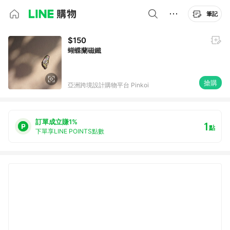
筆記
$150
蝴蝶蘭磁鐵
搶購
亞洲跨境設計購物平台 Pinkoi
訂單成立賺1%
1
點
下單享LINE POINTS點數