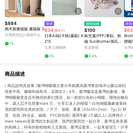
$884
降價
限時加碼
降價
桐木製書檔版 書隔板 S
$34
$100
$63
(降$11)
亞洲跨境設計購物平台
日本A4鋁卡紙(霧銀) A
歐兜邁/PPF/車貼、軟
Brot
Pinkoi
215
磁 SunBrother孫氏兄
標籤帶
1%
弟 3M 反光貼紙 防水
字 )
九乘九購物網
蝦皮購物
台灣
貼紙 車貼貼紙 軟性磁
2%
6.4%
3
貼
商品描述
/ 商品說明及故事 /臺灣蝴蝶蘭主要分布範圍為臺灣東部海岸山脈以南到
恆春半島、蘭嶼和綠島等，花期在3～4月。臺灣蘭花是臺灣的象徵，臺
灣蝴蝶蘭更是百年難得的夢幻寶貝，如一群群白色的小蝴蝶，飛翔在幽谷
中，讓人忍不住想要mark 它、分享它迷人的模樣！白色蝴蝶蘭象徵著純
潔的愛情與珍貴的友情。/ 尺寸、規格、重量 /43x20x2mm、7g±2/ 材
質、包裝 /鋅合金、磁鐵、PVC袋包裝/ 適用年齡 /六歲以上/ 品牌簡介 /
mark taiwan是臺灣的文創品牌，我們想要與您一起分享，臺灣這座美麗
的島嶼上，特有的動植物和人文風情。臺灣這麼美，一起來發現它丶分享