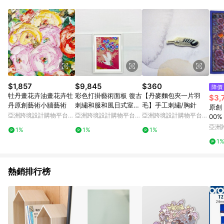
Android v4.6.0 / iOS v4.1.5 以上才具贈點資格。 7. 點數將於出
貨後 45 天後發送。 8. 群眾募資商品，禮物卡，開館保證金，補
運費，攤位費等不具贈點資格。 9. LINE 購物站上之商品規格、
顏色、價位、贈品如與 Pinkoi 商品資訊頁及購物車不符，以
Pinkoi 購物商品資訊頁及購物車標示為準。 10. 點數紅包使用規
則請以點數紅包活動說明為準。 11. 若於 LINE 購物前往 Pinkoi
頁面後才首次下載 Pinkoi APP 並完成訂單，不符合導購資格；承
上，首次下載 Pinkoi APP 後，需透過 LINE 購物前往 Pinkoi 頁
面，方享導購資格。
$1,857
$9,845
$360
降價
牡丹畫花卉油畫花卉牡
彩色打掛藝術面板 復古
【丹麥麵包夾一片羽
$3,
丹原創藝術小牆藝術
刺繡和服和風日式室內
毛】手工刺繡/胸針
原創 P
裝飾 禮物鶴 結婚禮物
亞洲跨境設計購物平台
亞洲跨境設計購物平台
亞洲跨境設計購物平台
00%
喬遷禮物 長壽禮物 幸
Pinkoi
Pinkoi
Pinkoi
設計師
亞洲
1%
1%
1%
運物品 帶框室內裝飾
04-1
Pinko
1
帶框 54
熱銷排行榜