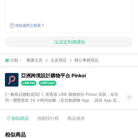
價格趨勢怎麼看？
設定到價通知
分類：
圖書文具
文具用品
辦公事務用品
亞洲跨境設計購物平台 Pinkoi
[一般商品贈點規則] 1. 需透過 LINE 購物前往 Pinkoi 頁面，並在
同一瀏覽器於 24 小時內結帳（若自動跳轉 App ，請在 App 交
易），才具點數回饋資格。 2. 點數回饋計算將扣除訂單金額中的
運費與金流手續費與手動輸入之優惠碼折扣。 3. LINE 購物點數
回饋訂單不得享有 Pinkoi 站方優惠，例如首購優惠，P coins，
相似商品
熱銷排行榜
商品描述
全站(不包含手動輸入之優惠碼)。 4. 透過 LINE 購物連結到
Pinkoi 以外之網站購買之商品不具贈點資格。 5. 取消訂單或退貨
相似商品
行為，不具贈點資格，部分退款不在此限。 6. APP 請更新至