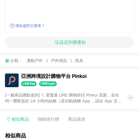
價格趨勢怎麼看？
設定到價通知
分類：
運動戶外
戶外用品
雨具
亞洲跨境設計購物平台 Pinkoi
[一般商品贈點規則] 1. 需透過 LINE 購物前往 Pinkoi 頁面，並在
同一瀏覽器於 24 小時內結帳（若自動跳轉 App ，請在 App 交
易），才具點數回饋資格。 2. 點數回饋計算將扣除訂單金額中的
運費與金流手續費與手動輸入之優惠碼折扣。 3. LINE 購物點數
回饋訂單不得享有 Pinkoi 站方優惠，例如首購優惠，P coins，
相似商品
熱銷排行榜
商品描述
全站(不包含手動輸入之優惠碼)。 4. 透過 LINE 購物連結到
Pinkoi 以外之網站購買之商品不具贈點資格。 5. 取消訂單或退貨
相似商品
行為，不具贈點資格，部分退款不在此限。 6. APP 請更新至