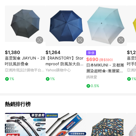
Android v4.6.0 / iOS v4.1.5 以上才具贈點資格。 7. 點數將於出
貨後 45 天後發送。 8. 群眾募資商品，禮物卡，開館保證金，補
運費，攤位費等不具贈點資格。 9. LINE 購物站上之商品規格、
顏色、價位、贈品如與 Pinkoi 商品資訊頁及購物車不符，以
Pinkoi 購物商品資訊頁及購物車標示為準。 10. 點數紅包使用規
則請以點數紅包活動說明為準。 11. 若於 LINE 購物前往 Pinkoi
頁面後才首次下載 Pinkoi APP 並完成訂單，不符合導購資格；承
上，首次下載 Pinkoi APP 後，需透過 LINE 購物前往 Pinkoi 頁
面，方享導購資格。
$1,380
$1,264
$1,
降價
嘉雲製傘 JIAYUN - 28
【RAINSTORY】Stor
嘉雲製
$690
(降$590)
吋抗風折疊傘
mproof 防風加大自動
吋手
日本MIKUNI - 京都漸
傘(星辰藍)
亞洲跨境設計購物平台
Yahoo購物中心
亞洲
層染超輕傘-漸層紫
Pinkoi
Pinko
色、漸層水藍、漸層鵝
媽咪愛
1%
1%
1
黃-重量：135g. 傘
0.5%
面：89CM 傘柄：50C
M
熱銷排行榜