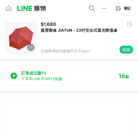
筆記
$1,680
嘉雲製傘 JIAYUN - 23吋安全式遮光降溫傘
搶購
亞洲跨境設計購物平台 Pinkoi
訂單成立賺1%
16
點
下單享LINE POINTS點數