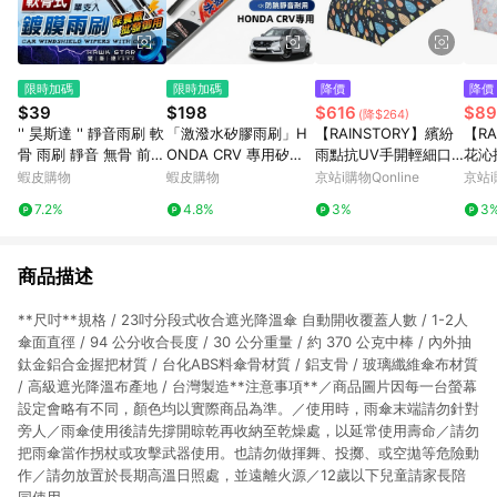
限時加碼
限時加碼
降價
降價
$39
$198
$616
$89
(降$264)
'' 昊斯達 '' 靜音雨刷 軟
「激潑水矽膠雨刷」H
【RAINSTORY】繽紛
【RA
骨 雨刷 靜音 無骨 前擋
ONDA CRV 專用矽膠
雨點抗UV手開輕細口
花沁
全軟骨雨刷 安靜 玻璃
雨刷 防跳靜音 CRV全
紅傘
蝦皮購物
蝦皮購物
京站i購物Qonline
京站i
擋風玻璃 擋水 撥水 勾
系 軟骨雨刷 CRV 鍍膜
7.2%
4.8%
3%
3
式雨刷
雨刷 本田 CRV 雨刷
商品描述
**尺吋**規格 / 23吋分段式收合遮光降溫傘 自動開收覆蓋人數 / 1-2人
傘面直徑 / 94 公分收合長度 / 30 公分重量 / 約 370 公克中棒 / 內外抽
鈦金鋁合金握把材質 / 台化ABS料傘骨材質 / 鋁支骨 / 玻璃纖維傘布材質
/ 高級遮光降溫布產地 / 台灣製造**注意事項**／商品圖片因每一台螢幕
設定會略有不同，顏色均以實際商品為準。／使用時，雨傘末端請勿針對
旁人／雨傘使用後請先撐開晾乾再收納至乾燥處，以延常使用壽命／請勿
把雨傘當作拐杖或攻擊武器使用。也請勿做揮舞、投擲、或空拋等危險動
作／請勿放置於長期高溫日照處，並遠離火源／12歲以下兒童請家長陪