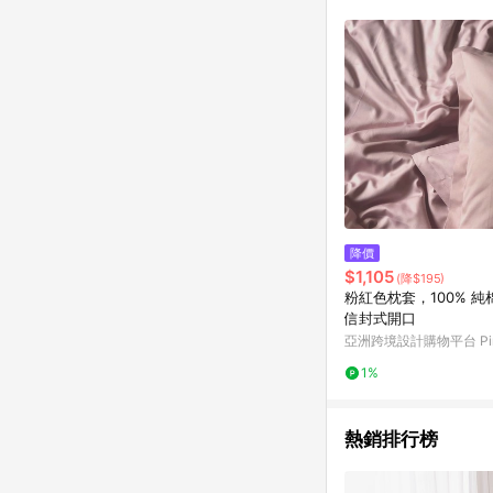
符合導購資格；承上，首次下
降價
$1,105
(降$195)
粉紅色枕套，100% 純
信封式開口
亞洲跨境設計購物平台 Pin
1%
熱銷排行榜