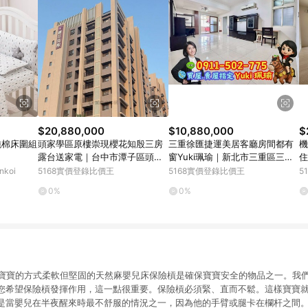
$20,880,000
$10,880,000
$
套純棉床圍組
頭家學區原樓崇現櫻花知殷三房
三重徐匯捷運美居客廳房間都有
機
露台送家電｜台中市潭子區頭家
窗Yuki珮瑜｜新北市三重區三和
住
路
路四段
koi
5168實價登錄比價王
5168實價登錄比價王
5
0%
0%
保護寶寶的方式柔軟但堅固的天然麻嬰兒床保險槓是確保寶寶安全的物品之一。我
您希望保險槓發揮作用，這一點很重要。保險槓必須緊、直而不鬆。這樣寶寶
是當嬰兒在半夜醒來時最不舒服的情況之一，因為他的手臂或腿卡在欄杆之間