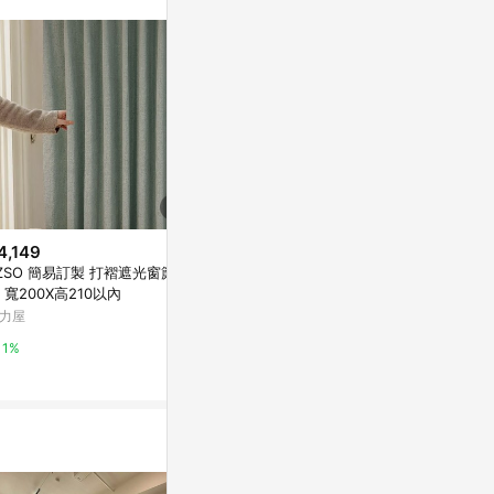
。
4,149
$1,904
降價
ZSO 簡易訂製 打褶遮光窗簾 粉
【微瑕特惠】
$1,764
(降$196)
 寬200X高210以內
• 奶茶米棕色I
環保For You 1+1 優惠組合 *長
力屋
亞洲跨境設計購物
夾+長夾*素食紙皮革
亞洲跨境設計購物平台 Pinkoi
1%
1%
1%