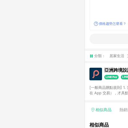
價格趨勢怎麼看？
分類：
居家生活
亞洲跨境設計
[一般商品贈點規則] 1.
在 App 交易），才
扣。 3. LINE 購物
碼)。 4. 透過 LIN
格，部分退款不在此限。 6. 
相似商品
熱銷
後發送。 8. 群眾募
顏色、價位、贈品如與 P
相似商品
使用規則請以點數紅包活動說