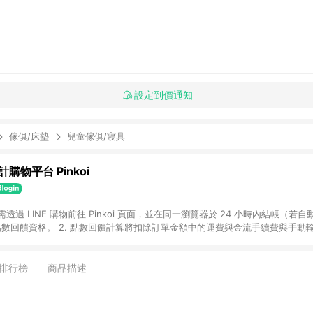
設定到價通知
傢俱/床墊
兒童傢俱/寢具
購物平台 Pinkoi
 需透過 LINE 購物前往 Pinkoi 頁面，並在同一瀏覽器於 24 小時內結帳（若自
具點數回饋資格。 2. 點數回饋計算將扣除訂單金額中的運費與金流手續費與手動
點數回饋訂單不得享有 Pinkoi 站方優惠，例如首購優惠，P coins，全站(不包含
E 購物連結到 Pinkoi 以外之網站購買之商品不具贈點資格。 5. 取消訂單或退貨
APP 請更新至Android v4.6.0 / iOS v4.1.5 以上才具贈點資格。 7. 點
排行榜
商品描述
資商品，禮物卡，開館保證金，補運費，攤位費等不具贈點資格。 9. LINE 購物
inkoi 商品資訊頁及購物車不符，以 Pinkoi 購物商品資訊頁及購物車標示為準。
明為準。 11. 若於 LINE 購物前往 Pinkoi 頁面後才首次下載 Pinkoi A