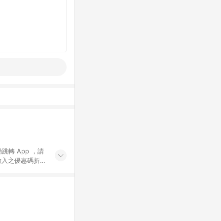
動跳轉 App ，請
輸入之優惠碼折
手動輸入之優惠
行為，不具贈點資
數將於出貨後 45 天
站上之商品規格、
 10. 點數紅包
PP 並完成訂單，不