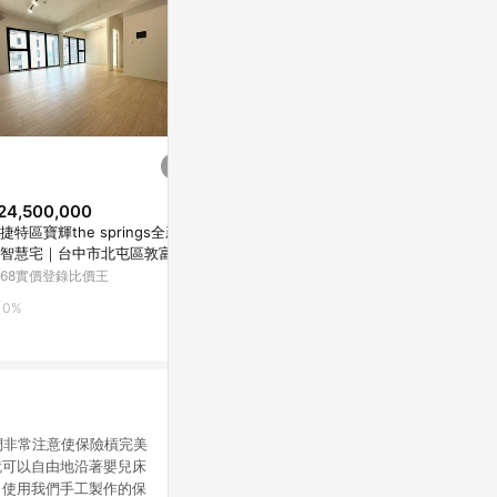
24,500,000
$26,880,000
歷史低價
捷特區寶輝the springs全新未
青溪國小旁樓中樓大四房雙車位
$29,800,0
智慧宅｜台中市北屯區敦富路
華廈｜桃園市桃園區鎮撫街
東山商圈大地
168實價登錄比價王
5168實價登錄比價王
屯區東山路一
5168實價登錄
0%
0%
0%
們非常注意使保險槓完美
就可以自由地沿著嬰兒床
。使用我們手工製作的保