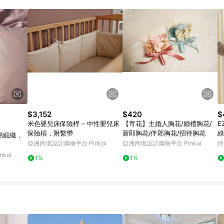
載 Pinkoi APP 後，需透過 LINE 購物前往 Pinkoi 頁面，方享導購資格
$3,152
$420
$
米色嬰兒床保險桿 – 中性嬰兒床
【竒花】主婚人胸花/婚禮胸花/
E
保險槓，附繫帶
新郎胸花/伴郎胸花/招待胸花
綠
棉緞織，
亞洲跨境設計購物平台 Pinkoi
亞洲跨境設計購物平台 Pinkoi
特
koi
1%
1%