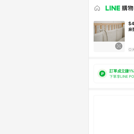
$4
麻
亞洲
訂單成立賺1%
下單享LINE P