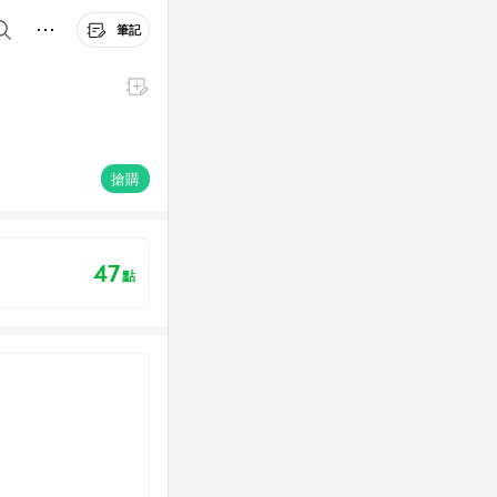
筆記
搶購
47
點