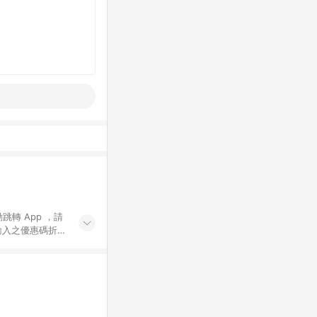
動跳轉 App ，請
輸入之優惠碼折
手動輸入之優惠
行為，不具贈點資
數將於出貨後 45 天
站上之商品規格、
 10. 點數紅包
PP 並完成訂單，不