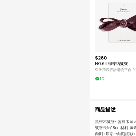
$260
NO.64 蝴蝶結髮夾
亞洲跨境設計購物平台 Pin
1%
商品描述
黑檀木髮簪~會有木頭
髮簪長約18cm材料
蝕刻+鍍彩→蝕刻鍍彩