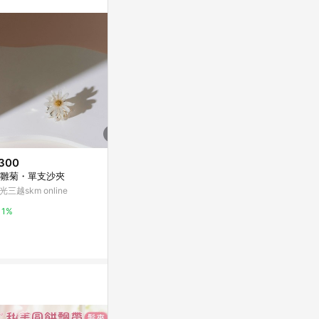
。
300
$2,250
限時加碼
雛菊・單支沙夾
說說立體刺繡
$100
變化 立體結構
光三越skm online
平價好物✨免運費 春日桃花劍扭
繡
亞洲跨境設計購物
扭棒diy材料包送情侶女友閨蜜手
1%
持禮物古風 品質超穩 真心推薦
蝦皮購物
1%
4.8%