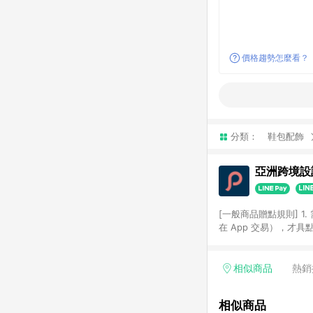
價格趨勢怎麼看？
分類：
鞋包配飾
亞洲跨境設計
[一般商品贈點規則] 1.
在 App 交易），才
扣。 3. LINE 購物
碼)。 4. 透過 LIN
格，部分退款不在此限。 6. 
相似商品
熱銷
後發送。 8. 群眾募
顏色、價位、贈品如與 P
相似商品
使用規則請以點數紅包活動說