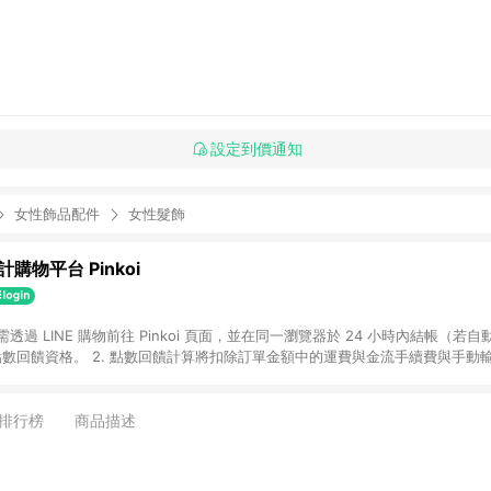
設定到價通知
女性飾品配件
女性髮飾
購物平台 Pinkoi
 需透過 LINE 購物前往 Pinkoi 頁面，並在同一瀏覽器於 24 小時內結帳（若自
具點數回饋資格。 2. 點數回饋計算將扣除訂單金額中的運費與金流手續費與手動
點數回饋訂單不得享有 Pinkoi 站方優惠，例如首購優惠，P coins，全站(不包含
E 購物連結到 Pinkoi 以外之網站購買之商品不具贈點資格。 5. 取消訂單或退貨
APP 請更新至Android v4.6.0 / iOS v4.1.5 以上才具贈點資格。 7. 點
排行榜
商品描述
資商品，禮物卡，開館保證金，補運費，攤位費等不具贈點資格。 9. LINE 購物
inkoi 商品資訊頁及購物車不符，以 Pinkoi 購物商品資訊頁及購物車標示為準。
明為準。 11. 若於 LINE 購物前往 Pinkoi 頁面後才首次下載 Pinkoi A