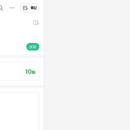
筆記
搶購
10
點