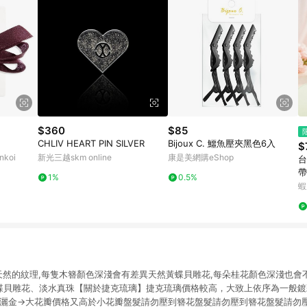
$360
$85
CHLIV HEART PIN SILVER
Bijoux C. 鱷魚壓夾黑色6入
$
koi
新光三越skm online
康是美網購eShop
台
帶
1%
0.5%
日
蝦
頭
天然的紋理,每隻木簪顏色深淺會有差異天然黃蝶貝雕花,每朵桂花顏色深淺也會不
:黃蝶貝雕花、淡水真珠【關於捷克琉璃】捷克琉璃價格較高，大致上依序為一般
+灑金→大花瓣價格又高於小花瓣盤髮請勿壓到簪花盤髮請勿壓到簪花盤髮請勿壓