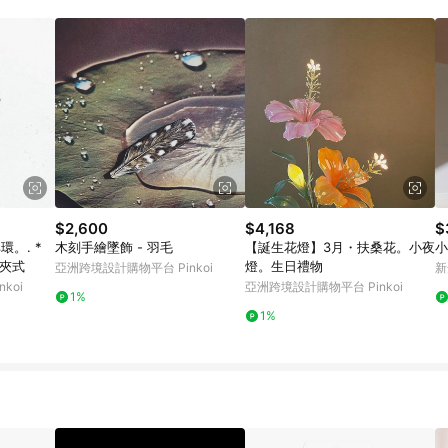
載 Pinkoi APP 後，需透過 LINE 購物前往 Pinkoi 頁面，方享導購資格
$2,600
$4,168
$
環。. *
木刻手繪墜飾 - 羽毛
【誕生花燈】3月・扶桑花。小夜
小
轉夾式
燈。生日禮物
亞洲跨境設計購物平台 Pinkoi
新
koi
亞洲跨境設計購物平台 Pinkoi
1%
1%