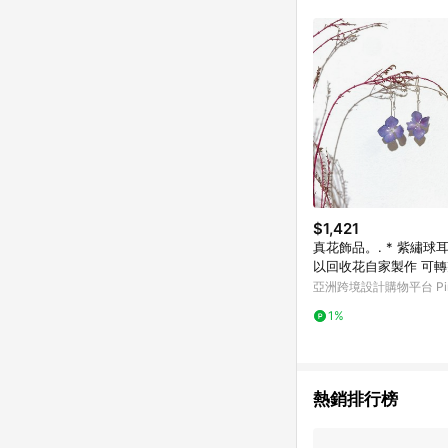
符合導購資格；承上，首次下
$1,421
真花飾品。. * 紫繡球耳
以回收花自家製作 可
亞洲跨境設計購物平台 Pin
1%
熱銷排行榜