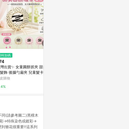
$1,319
$350
限時加碼
刺繡葉子髮箍白
雙拼髮帶 / 
74
亞洲跨境設計購物平台 Pinkoi
亞洲跨境設計購物
灣出貨✨ 女童圓餅抓夾 甜美飄
髮飾 後腦勺扁夾 兒童髮卡 夏
1%
1%
清爽髮具 氣質造型髮夾 小女孩
皮購物
飾
4%
同(請參考圖二)黑檀木
鍍彩→特殊染色或鍍彩→
到簪花很重要!!這系列