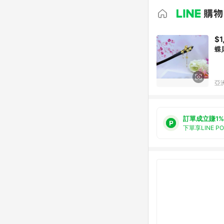
$1
蝶
亞洲
訂單成立賺1%
下單享LINE P