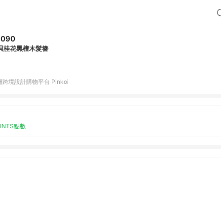
,090
貝桂花黑檀木髮簪
跨境設計購物平台 Pinkoi
OINTS點數