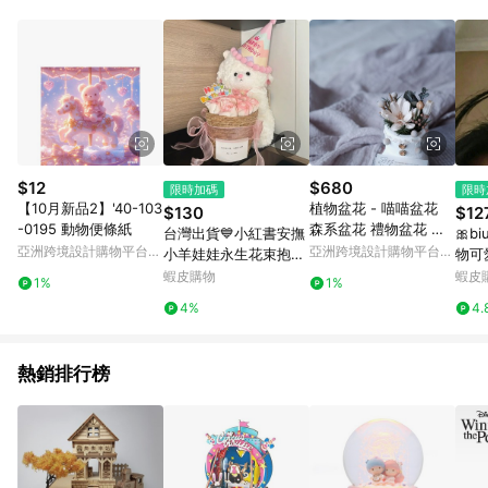
Android v4.6.0 / iOS v4.1.5 以上才具贈點資格。 7. 點數將於出
貨後 45 天後發送。 8. 群眾募資商品，禮物卡，開館保證金，補
運費，攤位費等不具贈點資格。 9. LINE 購物站上之商品規格、
顏色、價位、贈品如與 Pinkoi 商品資訊頁及購物車不符，以
Pinkoi 購物商品資訊頁及購物車標示為準。 10. 點數紅包使用規
則請以點數紅包活動說明為準。 11. 若於 LINE 購物前往 Pinkoi
頁面後才首次下載 Pinkoi APP 並完成訂單，不符合導購資格；承
上，首次下載 Pinkoi APP 後，需透過 LINE 購物前往 Pinkoi 頁
面，方享導購資格。
$12
$680
限時加碼
限時
【10月新品2】'40-103
植物盆花 - 喵喵盆花
$130
$12
-0195 動物便條紙
森系盆花 禮物盆花 貓
台灣出貨💙小紅書安撫
🎀b
掌 (附手寫字祝福卡
亞洲跨境設計購物平台
亞洲跨境設計購物平台
小羊娃娃永生花束抱抱
物可
Pinkoi
Pinkoi
桶生日禮物送女生閨蜜
圓藍
蝦皮購物
蝦皮
1%
1%
女朋友可愛
友禮
4%
4.
熱銷排行榜