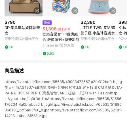
$790
$2,380
$98
降價
DIY集集車站旋轉音樂
LITTLE TWIN STARS
Kids
$1,398
(降$201)
盒
雙子座 水晶球音樂盒
盒-
歡樂音樂盒1+1優惠組
生日 情人節 彌月禮物
亞洲跨境設計購物平台
亞洲跨境設計購物平台
PCh
合 狂歡派對+快樂出航
Pinkoi
Pinkoi
citiesocial 找 好東西
1%
1%
1
0.5%
商品描述
https://live.staticflickr.com/65535/49093472567_a2fc312bd9_h.jpg
生日小熊AG1907-EB功能:旋轉+音樂鈴尺寸:L8.9*H13.8 CM音樂鈴:TA-
RA-RA-BOOM-RER-E(商品皆附JARLL提袋一只)Taiwan Designhttp
s://youtu.be/Jq3rDd-frbAhttps://live.staticflickr.com/65535/51686
170234_4a0bfebca6_b.jpghttps://live.staticflickr.com/65535/51686
368130_2cf5a03f60_b.jpghttps://live.staticflickr.com/65535/521811
14213_e4bda8f581_z.jpg