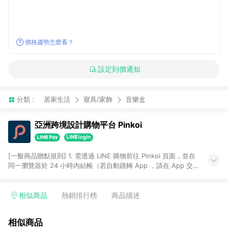
價格趨勢怎麼看？
設定到價通知
分類：
居家生活
寢具/家飾
音樂盒
亞洲跨境設計購物平台 Pinkoi
[一般商品贈點規則] 1. 需透過 LINE 購物前往 Pinkoi 頁面，並在
同一瀏覽器於 24 小時內結帳（若自動跳轉 App ，請在 App 交
易），才具點數回饋資格。 2. 點數回饋計算將扣除訂單金額中的
運費與金流手續費與手動輸入之優惠碼折扣。 3. LINE 購物點數
回饋訂單不得享有 Pinkoi 站方優惠，例如首購優惠，P coins，
相似商品
熱銷排行榜
商品描述
全站(不包含手動輸入之優惠碼)。 4. 透過 LINE 購物連結到
Pinkoi 以外之網站購買之商品不具贈點資格。 5. 取消訂單或退貨
相似商品
行為，不具贈點資格，部分退款不在此限。 6. APP 請更新至