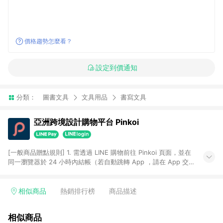
價格趨勢怎麼看？
設定到價通知
分類：
圖書文具
文具用品
書寫文具
亞洲跨境設計購物平台 Pinkoi
[一般商品贈點規則] 1. 需透過 LINE 購物前往 Pinkoi 頁面，並在
同一瀏覽器於 24 小時內結帳（若自動跳轉 App ，請在 App 交
易），才具點數回饋資格。 2. 點數回饋計算將扣除訂單金額中的
運費與金流手續費與手動輸入之優惠碼折扣。 3. LINE 購物點數
回饋訂單不得享有 Pinkoi 站方優惠，例如首購優惠，P coins，
相似商品
熱銷排行榜
商品描述
全站(不包含手動輸入之優惠碼)。 4. 透過 LINE 購物連結到
Pinkoi 以外之網站購買之商品不具贈點資格。 5. 取消訂單或退貨
相似商品
行為，不具贈點資格，部分退款不在此限。 6. APP 請更新至