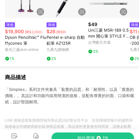
$49
降價
降價
降價
Uni三菱 M5R-189 0.5
$19,900
$26
$11
(降$2,000)
(降$9)
mm 開心筆 STYLE FIT
Dyson PencilVac™ Flu
Pentel e-sharp 自動
OB 
自動鉛筆筆芯 自動筆芯
台灣樂天市場
ffycones 筆
鉛筆 AZ125R
-20
開心筆用筆芯【APP滿
新光三越skm online
九乘九購物網
九乘
3%
額下單10%點數(單一帳
1%
2%
2
號最高1500點)】8/31
止
商品描述
「Simplies」系列文件夾兼具「紮實的品質」和「耐用性」以及「實惠的
價格」。其設計和功能均採用簡潔的規格，並配有厚實的封面、口袋和襯
紙，設計堅固耐用。
LINE 購物是匯集購物情報與商品資訊的整合性平台，並依購物情報中的趨勢與
風格做合作網路商家的延伸商品推薦，商品資料更新會有時間差，請務必點擊
商品至各合作網路商家，確認現售價與購物條件，一切資訊以合作廠商網頁為
前往賣場
1%
準。