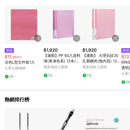
Android v4.6.0 / iOS v4.1.5 以上才具贈點資格。 7. 點數將於出
貨後 45 天後發送。 8. 群眾募資商品，禮物卡，開館保證金，補
運費，攤位費等不具贈點資格。 9. LINE 購物站上之商品規格、
顏色、價位、贈品如與 Pinkoi 商品資訊頁及購物車不符，以
Pinkoi 購物商品資訊頁及購物車標示為準。 10. 點數紅包使用規
則請以點數紅包活動說明為準。 11. 若於 LINE 購物前往 Pinkoi
頁面後才首次下載 Pinkoi APP 並完成訂單，不符合導購資格；承
上，首次下載 Pinkoi APP 後，需透過 LINE 購物前往 Pinkoi 頁
面，方享導購資格。
$1,920
$1,920
降價
降價
【連勤】PP 60入資料
【連勤】 大理石紋30
$11
$13
(降$3)
簿(果凍色系) 12本/箱
孔塑鋼夾(無內頁) 12
法色L型文件套1入
KING
LC-60JL-多款可選
本/箱 LC-340-0-多款
萬家福線上購物
萬家福線上購物
透明
九乘九購物網
可選
九乘
1%
1%
2%
2
熱銷排行榜